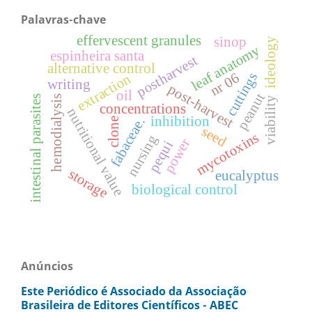
Palavras-chave
effervescent granules
sinop
ideology
leaf anatomy
espinheira santa
postharvest
alternative control
nr 06
cuttings
extraction
writing
post-harvest
oil
peanut
intestinal parasites
hemodialysis
viability
concentrations
nutritional value
inhibition
fabaceae.
clone
seed
mycotoxins
nursing
power
pequi
storage
eucalyptus
biological control
Anúncios
Este Periódico é Associado da Associação
Brasileira de Editores Científicos - ABEC