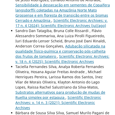
Sensibilidade à dessecação em sementes de Copaifera
langsdorffii coletadas na Amazônia Norte Mato
Grossense e em floresta de transição entre os biomas
Cerrado e Amazônia
,
Scientific Electronic Archives: v.
17 n. 4 (2024): Scientific Electronic Archives (jul/ago)
Sandro Dan Tatagiba, Bruna Colle Rissardi , Flávio
Alessandro Sommariva, Ana Luiza Pirolli Figueiredo,
Iuri Eduardo Lenser Scheid, Bruno José Dani Rinaldi,
Anderson Correa Gonçalves,
Adubação silicatada na
qualidade físico-química e conservação pós-colheita
dos frutos de tomateiro
,
Scientific Electronic Archives:
v. 18 n. 4 (2025): Scientific Electronic Archives
Taciella Fernandes Silva, Analya Roberta Fernandes
Oliveira, Hosana Aguiar Freitas Andrade , Michael
Henriques Pereira, Larissa Ramos dos Santos, Inez
Vilar de Morais Oliveira, Klayton Antonio do Lago
Lopes, Raissa Rachel Salustriano da Silva-Matos,
Substratos alternativos para produção de mudas de
Ruellia simplex por estaquia
,
Scientific Electronic
Archives: v. 14 n. 3 (2021): Scientific Electronic
Archives
Bárbara de Sousa Silva Silva, Samuel Murilo Pagani de