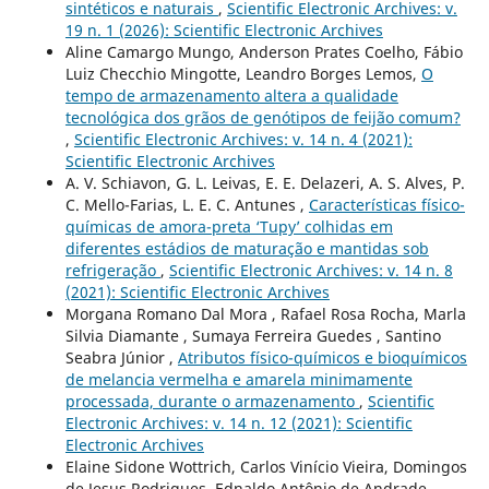
sintéticos e naturais
,
Scientific Electronic Archives: v.
19 n. 1 (2026): Scientific Electronic Archives
Aline Camargo Mungo, Anderson Prates Coelho, Fábio
Luiz Checchio Mingotte, Leandro Borges Lemos,
O
tempo de armazenamento altera a qualidade
tecnológica dos grãos de genótipos de feijão comum?
,
Scientific Electronic Archives: v. 14 n. 4 (2021):
Scientific Electronic Archives
A. V. Schiavon, G. L. Leivas, E. E. Delazeri, A. S. Alves, P.
C. Mello-Farias, L. E. C. Antunes ,
Características físico-
químicas de amora-preta ‘Tupy’ colhidas em
diferentes estádios de maturação e mantidas sob
refrigeração
,
Scientific Electronic Archives: v. 14 n. 8
(2021): Scientific Electronic Archives
Morgana Romano Dal Mora , Rafael Rosa Rocha, Marla
Silvia Diamante , Sumaya Ferreira Guedes , Santino
Seabra Júnior ,
Atributos físico-químicos e bioquímicos
de melancia vermelha e amarela minimamente
processada, durante o armazenamento
,
Scientific
Electronic Archives: v. 14 n. 12 (2021): Scientific
Electronic Archives
Elaine Sidone Wottrich, Carlos Vinício Vieira, Domingos
de Jesus Rodrigues, Ednaldo Antônio de Andrade,