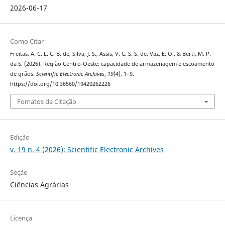
2026-06-17
Como Citar
Freitas, A. C. L. C. B. de, Silva, J. S., Assis, V. C. S. S. de, Vaz, E. O., & Berti, M. P.
da S. (2026). Região Centro-Oeste: capacidade de armazenagem e escoamento
de grãos.
Scientific Electronic Archives
,
19
(4), 1–9.
https://doi.org/10.36560/19420262226
Fomatos de Citação
Edição
v. 19 n. 4 (2026): Scientific Electronic Archives
Seção
Ciências Agrárias
Licença