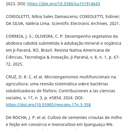
2023. DOI:
https://doi.org/10.3390/su151914643
CORIOLETTI, Níbia Sales Damasceno; CORIOLETTI, Sidinei;
DA SILVA, Valéria Lima. Scientific Electronic Archives. 2021.
CORREIA, J. S.; OLIVEIRA, C. P. Desempenho vegetativo da
abóbora cabotiá submetida à adubação mineral e orgânica
em Ji-Paraná, RO, Brasil. Revista Nativa Americana de
Ciências, Tecnologia & Inovação, Ji-Paraná, v. 8, n. 1, p. 67-
72, 2025.
CRUZ, D. R. C. et al. Microorganismos multifuncionais na
agricultura: uma revisão sistemática sobre bactérias
solubilizadoras de fósforo. Contribuciones a las ciencias
sociales, v. 17, n. 3, p. e5854, 2024. DOI:
https://doi.org/10.55905/revconv.17n.3-358
DA ROCHA, J. P. et al. Cultivo de sementes crioulas de milho
e feijão em consórcio e monocultivo em Ipanguaçu-RN.