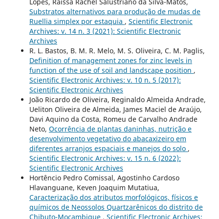
Lopes, Raissa Rachel Salustriano da Silva-Matos,
Substratos alternativos para produção de mudas de
Ruellia simplex por estaquia
,
Scientific Electronic
Archives: v. 14 n. 3 (2021): Scientific Electronic
Archives
R. L. Bastos, B. M. R. Melo, M. S. Oliveira, C. M. Paglis,
Definition of management zones for zinc levels in
function of the use of soil and landscape position
,
Scientific Electronic Archives: v. 10 n. 5 (2017):
Scientific Electronic Archives
João Ricardo de Oliveira, Reginaldo Almeida Andrade,
Ueliton Oliveira de Almeida, James Maciel de Araújo,
Davi Aquino da Costa, Romeu de Carvalho Andrade
Neto,
Ocorrência de plantas daninhas, nutrição e
desenvolvimento vegetativo do abacaxizeiro em
diferentes arranjos espaciais e manejos do solo
,
Scientific Electronic Archives: v. 15 n. 6 (2022):
Scientific Electronic Archives
Hortêncio Pedro Comissal, Agostinho Cardoso
Hlavanguane, Keven Joaquim Mutatiua,
Caracterização dos atributos morfológicos, físicos e
químicos de Neossolos Quartzarênicos do distrito de
Chibuto-Moçambique
,
Scientific Electronic Archives: