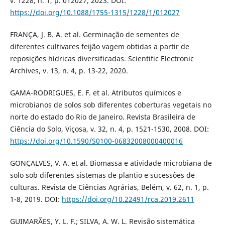
v. 1228, n. 1, p. 012027, 2023. DOI:
https://doi.org/10.1088/1755-1315/1228/1/012027
FRANÇA, J. B. A. et al. Germinação de sementes de
diferentes cultivares feijão vagem obtidas a partir de
reposições hídricas diversificadas. Scientific Electronic
Archives, v. 13, n. 4, p. 13-22, 2020.
GAMA-RODRIGUES, E. F. et al. Atributos químicos e
microbianos de solos sob diferentes coberturas vegetais no
norte do estado do Rio de Janeiro. Revista Brasileira de
Ciência do Solo, Viçosa, v. 32, n. 4, p. 1521-1530, 2008. DOI:
https://doi.org/10.1590/S0100-06832008000400016
GONÇALVES, V. A. et al. Biomassa e atividade microbiana de
solo sob diferentes sistemas de plantio e sucessões de
culturas. Revista de Ciências Agrárias, Belém, v. 62, n. 1, p.
1-8, 2019. DOI:
https://doi.org/10.22491/rca.2019.2611
GUIMARÃES, Y. L. F.; SILVA, A. W. L. Revisão sistemática