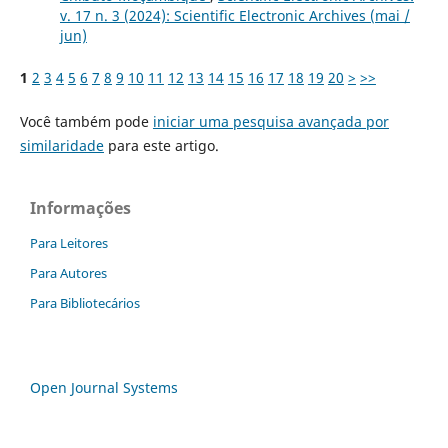
v. 17 n. 3 (2024): Scientific Electronic Archives (mai /
jun)
1
2
3
4
5
6
7
8
9
10
11
12
13
14
15
16
17
18
19
20
>
>>
Você também pode
iniciar uma pesquisa avançada por
similaridade
para este artigo.
Informações
Para Leitores
Para Autores
Para Bibliotecários
Open Journal Systems