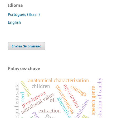
Idioma
Português (Brasil)
English
Enviar Submissão
Palavras-chave
anatomical characterization
demonstration of cauchy
nursing
mycotoxins
children
cuttings
espinheira santa
concentrations
speech genre
post-harvest
nutritional value
seed
alternative control
oil
inhibition
extraction
pequi