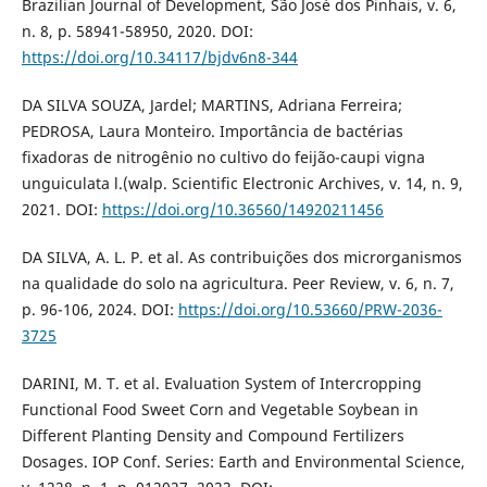
Brazilian Journal of Development, São José dos Pinhais, v. 6,
n. 8, p. 58941-58950, 2020. DOI:
https://doi.org/10.34117/bjdv6n8-344
DA SILVA SOUZA, Jardel; MARTINS, Adriana Ferreira;
PEDROSA, Laura Monteiro. Importância de bactérias
fixadoras de nitrogênio no cultivo do feijão-caupi vigna
unguiculata l.(walp. Scientific Electronic Archives, v. 14, n. 9,
2021. DOI:
https://doi.org/10.36560/14920211456
DA SILVA, A. L. P. et al. As contribuições dos microrganismos
na qualidade do solo na agricultura. Peer Review, v. 6, n. 7,
p. 96-106, 2024. DOI:
https://doi.org/10.53660/PRW-2036-
3725
DARINI, M. T. et al. Evaluation System of Intercropping
Functional Food Sweet Corn and Vegetable Soybean in
Different Planting Density and Compound Fertilizers
Dosages. IOP Conf. Series: Earth and Environmental Science,