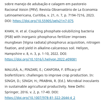
sobre manejo de adubação e calagem em pastoreio
Racional Voisin (PRV). Revista Observatório de La Economia
Latinoamericana, Curitiba, v. 21, n. 7, p. 7194-7216, 2023.
DOI:
https://doi.org/10.55905/oelv21n7-075
KHAN, H. et al. Coupling phosphate-solubilizing bacteria
(PSB) with inorganic phosphorus fertilizer improves
mungbean (Vigna radiata) phosphorus acquisition, nitrogen
fixation, and yield in alkaline-calcareous soil. Heliyon,
Hampshire v. 8, n. 3, p. 1-10, 2022. DOI:
https://doi.org/10.1016/j.heliyon.2022.e09081
MALUSÀ, A.; PINZARI, E.; CANFORA, F. Efficacy of
biofertilizers: challenges to improve crop production. In:
SINGH, D.; SINGH, H.; PRABHA, R. (Ed.). Microbial inoculants
in sustainable agricultural productivity. New Delhi:
Springer, 2016. v. 2, p. 17-40. DOI:
https://doi.org/10.1007/978-81-322-2644-4_2