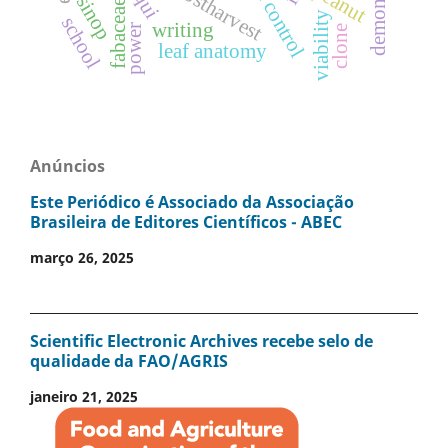
postharvest
peanut
sinop
fabaceae.
viability
school
writing
power
clone
leaf anatomy
Anúncios
Este Periódico é Associado da Associação
Brasileira de Editores Científicos - ABEC
março 26, 2025
Scientific Electronic Archives recebe selo de
qualidade da FAO/AGRIS
janeiro 21, 2025