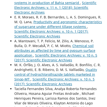
systems in production of Bahia semiarid
,
Scientific
Electronic Archives: v. 11 n. 1 (2018): Scientific
Electronic Archives
E. R. Moraes, R. F. B. Bernardes, L. A. S. Domingues, R.
M. Q. Lana,
Productivity and agronomic characteristics
of sugarcane under different tillage systems
,
Scientific Electronic Archives: v. 10 n. 1 (2017):
Scientific Electronic Archives
A. Mantovani, T. P. Felicio, M. Zilio, A. Menosso, P.
Bulla, D. P. MecabÃ´, P. C. M. Miotto,
Chemical soil
attributes as affected by lime and gypsum surface
application
,
Scientific Electronic Archives: v. 10 n. 5
(2017): Scientific Electronic Archives
M. K. Órfão, J. O. Alves, A. S. Valladão, R. Bonfilio, C. R.
Andrighetti, E. B. Ribeiro, D. M. S. Vallladão,
Quality
control of hydrochlorothiazide tablets marketed in
Sinop-MT
,
Scientific Electronic Archives: v. 10 n. 5
(2017): Scientific Electronic Archives
Taciella Fernandes Silva, Analya Roberta Fernandes
Oliveira, Hosana Aguiar Freitas Andrade , Michael
Henriques Pereira, Larissa Ramos dos Santos, Inez
Vilar de Morais Oliveira, Klayton Antonio do Lago