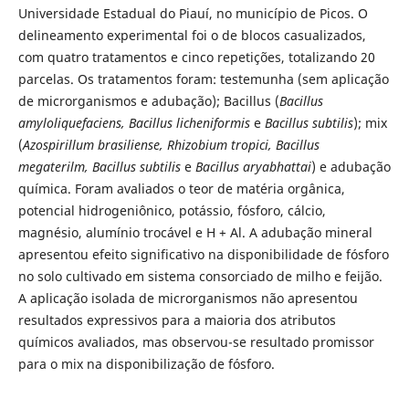
Universidade Estadual do Piauí, no município de Picos. O
delineamento experimental foi o de blocos casualizados,
com quatro tratamentos e cinco repetições, totalizando 20
parcelas. Os tratamentos foram: testemunha (sem aplicação
de microrganismos e adubação); Bacillus (
Bacillus
amyloliquefaciens, Bacillus licheniformis
e
Bacillus subtilis
); mix
(
Azospirillum brasiliense, Rhizobium tropici, Bacillus
megaterilm, Bacillus subtilis
e
Bacillus aryabhattai
) e adubação
química. Foram avaliados o teor de matéria orgânica,
potencial hidrogeniônico, potássio, fósforo, cálcio,
magnésio, alumínio trocável e H + Al. A adubação mineral
apresentou efeito significativo na disponibilidade de fósforo
no solo cultivado em sistema consorciado de milho e feijão.
A aplicação isolada de microrganismos não apresentou
resultados expressivos para a maioria dos atributos
químicos avaliados, mas observou-se resultado promissor
para o mix na disponibilização de fósforo.