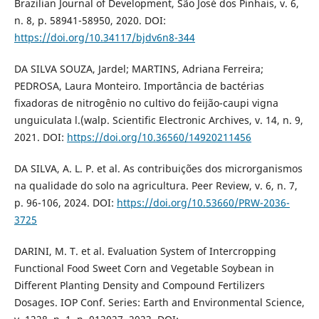
Brazilian Journal of Development, São José dos Pinhais, v. 6,
n. 8, p. 58941-58950, 2020. DOI:
https://doi.org/10.34117/bjdv6n8-344
DA SILVA SOUZA, Jardel; MARTINS, Adriana Ferreira;
PEDROSA, Laura Monteiro. Importância de bactérias
fixadoras de nitrogênio no cultivo do feijão-caupi vigna
unguiculata l.(walp. Scientific Electronic Archives, v. 14, n. 9,
2021. DOI:
https://doi.org/10.36560/14920211456
DA SILVA, A. L. P. et al. As contribuições dos microrganismos
na qualidade do solo na agricultura. Peer Review, v. 6, n. 7,
p. 96-106, 2024. DOI:
https://doi.org/10.53660/PRW-2036-
3725
DARINI, M. T. et al. Evaluation System of Intercropping
Functional Food Sweet Corn and Vegetable Soybean in
Different Planting Density and Compound Fertilizers
Dosages. IOP Conf. Series: Earth and Environmental Science,