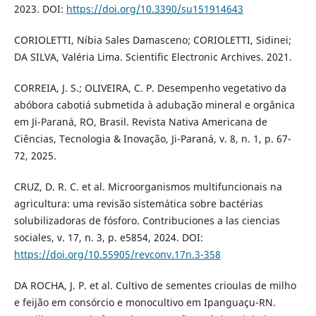
2023. DOI:
https://doi.org/10.3390/su151914643
CORIOLETTI, Níbia Sales Damasceno; CORIOLETTI, Sidinei;
DA SILVA, Valéria Lima. Scientific Electronic Archives. 2021.
CORREIA, J. S.; OLIVEIRA, C. P. Desempenho vegetativo da
abóbora cabotiá submetida à adubação mineral e orgânica
em Ji-Paraná, RO, Brasil. Revista Nativa Americana de
Ciências, Tecnologia & Inovação, Ji-Paraná, v. 8, n. 1, p. 67-
72, 2025.
CRUZ, D. R. C. et al. Microorganismos multifuncionais na
agricultura: uma revisão sistemática sobre bactérias
solubilizadoras de fósforo. Contribuciones a las ciencias
sociales, v. 17, n. 3, p. e5854, 2024. DOI:
https://doi.org/10.55905/revconv.17n.3-358
DA ROCHA, J. P. et al. Cultivo de sementes crioulas de milho
e feijão em consórcio e monocultivo em Ipanguaçu-RN.