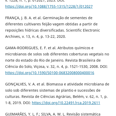
v. 1228, n. 1, p. 012027, 2023. DOI:
https://doi.org/10.1088/1755-1315/1228/1/012027
FRANÇA, J. B. A. et al. Germinação de sementes de
diferentes cultivares feijão vagem obtidas a partir de
reposições hídricas diversificadas. Scientific Electronic
Archives, v. 13, n. 4, p. 13-22, 2020.
GAMA-RODRIGUES, E. F. et al. Atributos químicos e
microbianos de solos sob diferentes coberturas vegetais no
norte do estado do Rio de Janeiro. Revista Brasileira de
Ciência do Solo, Viçosa, v. 32, n. 4, p. 1521-1530, 2008. DOI:
https://doi.org/10.1590/S0100-06832008000400016
GONÇALVES, V. A. et al. Biomassa e atividade microbiana de
solo sob diferentes sistemas de plantio e sucessões de
culturas. Revista de Ciências Agrárias, Belém, v. 62, n. 1, p.
1-8, 2019. DOI:
https://doi.org/10.22491/rca.2019.2611
GUIMARÃES, Y. L. F.; SILVA, A. W. L. Revisão sistemática