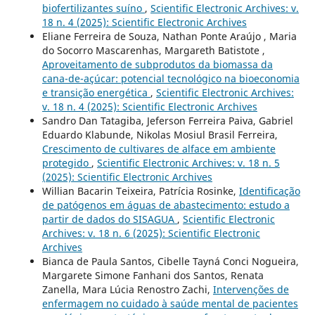
biofertilizantes suíno
,
Scientific Electronic Archives: v.
18 n. 4 (2025): Scientific Electronic Archives
Eliane Ferreira de Souza, Nathan Ponte Araújo , Maria
do Socorro Mascarenhas, Margareth Batistote ,
Aproveitamento de subprodutos da biomassa da
cana-de-açúcar: potencial tecnológico na bioeconomia
e transição energética
,
Scientific Electronic Archives:
v. 18 n. 4 (2025): Scientific Electronic Archives
Sandro Dan Tatagiba, Jeferson Ferreira Paiva, Gabriel
Eduardo Klabunde, Nikolas Mosiul Brasil Ferreira,
Crescimento de cultivares de alface em ambiente
protegido
,
Scientific Electronic Archives: v. 18 n. 5
(2025): Scientific Electronic Archives
Willian Bacarin Teixeira, Patrí­cia Rosinke,
Identificação
de patógenos em águas de abastecimento: estudo a
partir de dados do SISAGUA
,
Scientific Electronic
Archives: v. 18 n. 6 (2025): Scientific Electronic
Archives
Bianca de Paula Santos, Cibelle Tayná Conci Nogueira,
Margarete Simone Fanhani dos Santos, Renata
Zanella, Mara Lúcia Renostro Zachi,
Intervenções de
enfermagem no cuidado à saúde mental de pacientes