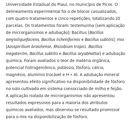
Universidade Estadual do Piauí, no município de Picos. O
delineamento experimental foi o de blocos casualizados,
com quatro tratamentos e cinco repetições, totalizando 20
parcelas. Os tratamentos foram: testemunha (sem aplicação
de microrganismos e adubação); Bacillus (
Bacillus
amyloliquefaciens, Bacillus licheniformis
e
Bacillus subtilis
); mix
(
Azospirillum brasiliense, Rhizobium tropici, Bacillus
megaterilm, Bacillus subtilis
e
Bacillus aryabhattai
) e adubação
química. Foram avaliados o teor de matéria orgânica,
potencial hidrogeniônico, potássio, fósforo, cálcio,
magnésio, alumínio trocável e H + Al. A adubação mineral
apresentou efeito significativo na disponibilidade de fósforo
no solo cultivado em sistema consorciado de milho e feijão.
A aplicação isolada de microrganismos não apresentou
resultados expressivos para a maioria dos atributos
químicos avaliados, mas observou-se resultado promissor
para o mix na disponibilização de fósforo.