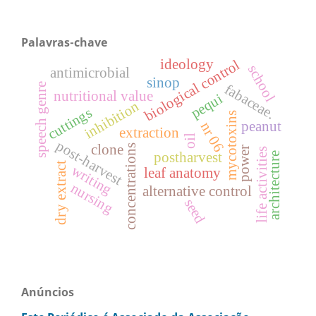
Palavras-chave
ideology
biological control
school
antimicrobial
sinop
speech genre
fabaceae.
nutritional value
pequi
inhibition
cuttings
mycotoxins
peanut
nr 06
extraction
oil
post-harvest
clone
concentrations
power
life activities
postharvest
architecture
dry extract
writing
leaf anatomy
nursing
alternative control
seed
Anúncios