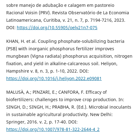
sobre manejo de adubação e calagem em pastoreio
Racional Voisin (PRV). Revista Observatório de La Economia
Latinoamericana, Curitiba, v. 21, n. 7, p. 7194-7216, 2023.
DOI:
https://doi.org/10.55905/oelv21n7-075
KHAN, H. et al. Coupling phosphate-solubilizing bacteria
(PSB) with inorganic phosphorus fertilizer improves
mungbean (Vigna radiata) phosphorus acquisition, nitrogen
fixation, and yield in alkaline-calcareous soil. Heliyon,
Hampshire v. 8, n. 3, p. 1-10, 2022. DOI:
https://doi.org/10.1016/j.heliyon.2022.e09081
MALUSÀ, A.; PINZARI, E.; CANFORA, F. Efficacy of
biofertilizers: challenges to improve crop production. In:
SINGH, D.; SINGH, H.; PRABHA, R. (Ed.). Microbial inoculants
in sustainable agricultural productivity. New Delhi:
Springer, 2016. v. 2, p. 17-40. DOI:
https://doi.org/10.1007/978-81-322-2644-4_2