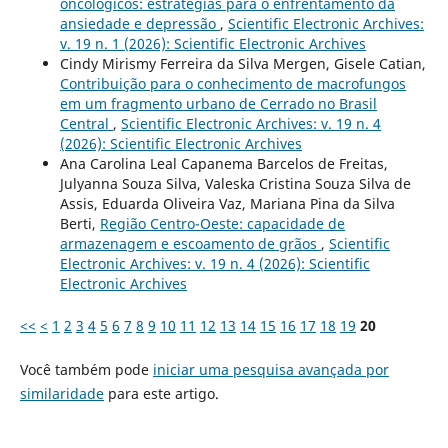
oncológicos: estratégias para o enfrentamento da
ansiedade e depressão
,
Scientific Electronic Archives:
v. 19 n. 1 (2026): Scientific Electronic Archives
Cindy Mirismy Ferreira da Silva Mergen, Gisele Catian,
Contribuição para o conhecimento de macrofungos
em um fragmento urbano de Cerrado no Brasil
Central
,
Scientific Electronic Archives: v. 19 n. 4
(2026): Scientific Electronic Archives
Ana Carolina Leal Capanema Barcelos de Freitas,
Julyanna Souza Silva, Valeska Cristina Souza Silva de
Assis, Eduarda Oliveira Vaz, Mariana Pina da Silva
Berti,
Região Centro-Oeste: capacidade de
armazenagem e escoamento de grãos
,
Scientific
Electronic Archives: v. 19 n. 4 (2026): Scientific
Electronic Archives
<<
<
1
2
3
4
5
6
7
8
9
10
11
12
13
14
15
16
17
18
19
20
Você também pode
iniciar uma pesquisa avançada por
similaridade
para este artigo.