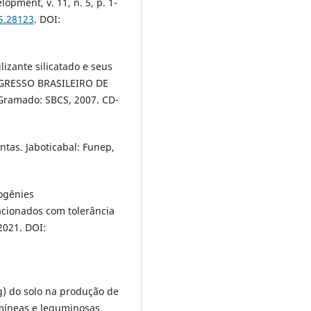
opment, v. 11, n. 5, p. 1-
i5.28123
. DOI:
ilizante silicatado e seus
ONGRESSO BRASILEIRO DE
 Gramado: SBCS, 2007. CD-
tas. Jaboticabal: Funep,
rogênies
acionados com tolerância
 2021. DOI:
Mg) do solo na produção de
amíneas e leguminosas