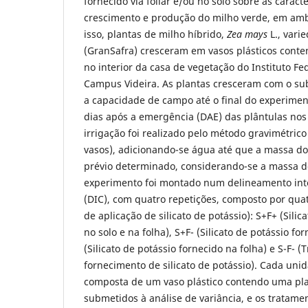
fornecido via foliar e/ou no solo sobre as caract
crescimento e produção do milho verde, em amb
isso, plantas de milho híbrido,
Zea mays
L., vari
(GranSafra) cresceram em vasos plásticos cont
no interior da casa de vegetação do Instituto Fe
Campus Videira. As plantas cresceram com o su
a capacidade de campo até o final do experime
dias após a emergência (DAE) das plântulas nos 
irrigação foi realizado pelo método gravimétric
vasos), adicionando-se água até que a massa do 
prévio determinado, considerando-se a massa d
experimento foi montado num delineamento int
(DIC), com quatro repetições, composto por qua
de aplicação de silicato de potássio): S+F+ (Silic
no solo e na folha), S+F- (Silicato de potássio for
(Silicato de potássio fornecido na folha) e S-F- 
fornecimento de silicato de potássio). Cada uni
composta de um vaso plástico contendo uma pl
submetidos à análise de variância, e os tratam