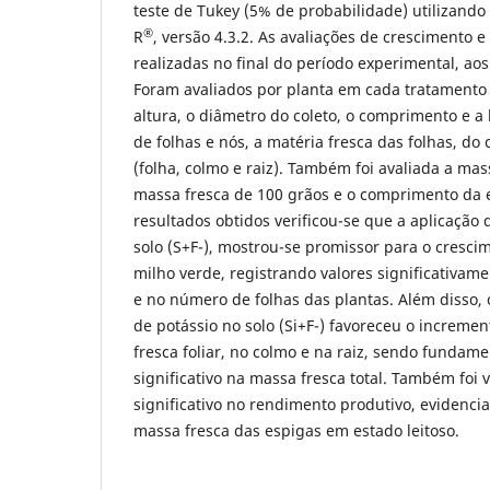
teste de Tukey (5% de probabilidade) utilizand
®
R
, versão 4.3.2. As avaliações de crescimento 
realizadas no final do período experimental, ao
Foram avaliados por planta em cada tratamento a
altura, o diâmetro do coleto, o comprimento e a 
de folhas e nós, a matéria fresca das folhas, do c
(folha, colmo e raiz). Também foi avaliada a mas
massa fresca de 100 grãos e o comprimento da 
resultados obtidos verificou-se que a aplicação d
solo (S+F-), mostrou-se promissor para o cresc
milho verde, registrando valores significativam
e no número de folhas das plantas. Além disso, 
de potássio no solo (Si+F-) favoreceu o incremen
fresca foliar, no colmo e na raiz, sendo fundam
significativo na massa fresca total. Também foi 
significativo no rendimento produtivo, evidenc
massa fresca das espigas em estado leitoso.