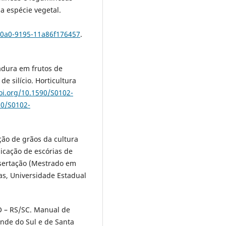
a espécie vegetal.
40a0-9195-11a86f176457
.
dadura em frutos de
e silício. Horticultura
oi.org/10.1590/S0102-
90/S0102-
ção de grãos da cultura
icação de escórias de
issertação (Mestrado em
as, Universidade Estadual
– RS/SC. Manual de
nde do Sul e de Santa