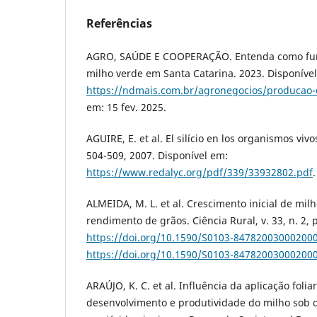
Referências
AGRO, SAÚDE E COOPERAÇÃO. Entenda como fun
milho verde em Santa Catarina. 2023. Disponíve
https://ndmais.com.br/agronegocios/producao-
em: 15 fev. 2025.
AGUIRE, E. et al. El silício en los organismos vivos
504-509, 2007. Disponível em:
https://www.redalyc.org/pdf/339/33932802.pdf
ALMEIDA, M. L. et al. Crescimento inicial de mil
rendimento de grãos. Ciência Rural, v. 33, n. 2, 
https://doi.org/10.1590/S0103-84782003000200
https://doi.org/10.1590/S0103-84782003000200
ARAÚJO, K. C. et al. Influência da aplicação foliar
desenvolvimento e produtividade do milho sob dé