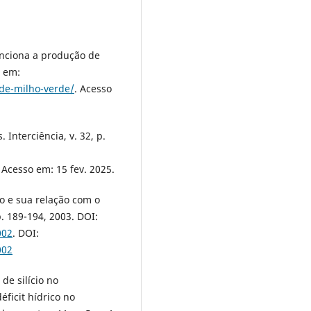
ciona a produção de
l em:
de-milho-verde/
. Acesso
. Interciência, v. 32, p.
. Acesso em: 15 fev. 2025.
ho e sua relação com o
p. 189-194, 2003. DOI:
002
. DOI:
002
 de silício no
ficit hídrico no