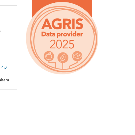
c
a
 4.0
altera