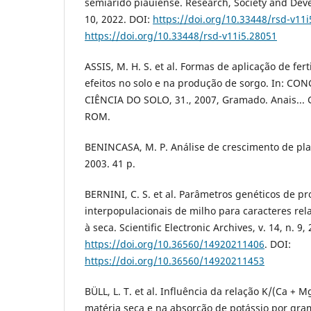
semiárido piauiense. Research, Society and Devel
10, 2022. DOI:
https://doi.org/10.33448/rsd-v11
https://doi.org/10.33448/rsd-v11i5.28051
ASSIS, M. H. S. et al. Formas de aplicação de fert
efeitos no solo e na produção de sorgo. In: C
CIÊNCIA DO SOLO, 31., 2007, Gramado. Anais...
ROM.
BENINCASA, M. P. Análise de crescimento de plan
2003. 41 p.
BERNINI, C. S. et al. Parâmetros genéticos de p
interpopulacionais de milho para caracteres rel
à seca. Scientific Electronic Archives, v. 14, n. 9,
https://doi.org/10.36560/14920211406
. DOI:
https://doi.org/10.36560/14920211453
BÜLL, L. T. et al. Influência da relação K/(Ca + 
matéria seca e na absorção de potássio por gr