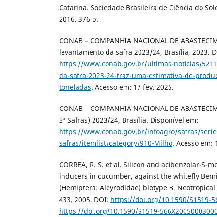
Catarina. Sociedade Brasileira de Ciência do Sol
2016. 376 p.
CONAB – COMPANHIA NACIONAL DE ABASTECIM
levantamento da safra 2023/24, Brasília, 2023. D
https://www.conab.gov.br/ultimas-noticias/521
da-safra-2023-24-traz-uma-estimativa-de-produ
toneladas
. Acesso em: 17 fev. 2025.
CONAB – COMPANHIA NACIONAL DE ABASTECIMENTO
3ª Safras) 2023/24, Brasília. Disponível em:
https://www.conab.gov.br/infoagro/safras/serie-
safras/itemlist/category/910-Milho
. Acesso em: 
CORREA, R. S. et al. Silicon and acibenzolar-S-me
inducers in cucumber, against the whitefly Bemi
(Hemiptera: Aleyrodidae) biotype B. Neotropical 
433, 2005. DOI:
https://doi.org/10.1590/S1519-
https://doi.org/10.1590/S1519-566X2005000300