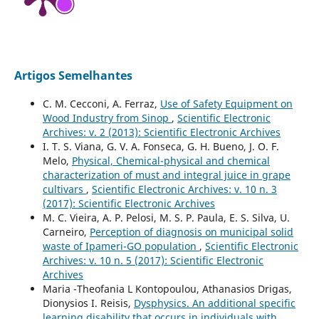
Artigos Semelhantes
C. M. Cecconi, A. Ferraz,
Use of Safety Equipment on
Wood Industry from Sinop
,
Scientific Electronic
Archives: v. 2 (2013): Scientific Electronic Archives
I. T. S. Viana, G. V. A. Fonseca, G. H. Bueno, J. O. F.
Melo,
Physical, Chemical-physical and chemical
characterization of must and integral juice in grape
cultivars
,
Scientific Electronic Archives: v. 10 n. 3
(2017): Scientific Electronic Archives
M. C. Vieira, A. P. Pelosi, M. S. P. Paula, E. S. Silva, U.
Carneiro,
Perception of diagnosis on municipal solid
waste of Ipameri-GO population
,
Scientific Electronic
Archives: v. 10 n. 5 (2017): Scientific Electronic
Archives
Maria -Theofania L Kontopoulou, Athanasios Drigas,
Dionysios I. Reisis,
Dysphysics. An additional specific
learning disability that occurs in individuals with