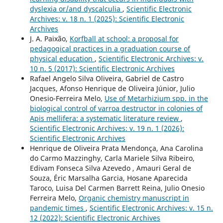
dyslexia or/and dyscalculia
,
Scientific Electronic
Archives: v. 18 n. 1 (2025): Scientific Electronic
Archives
J. A. Paixão,
Korfball at school: a proposal for
pedagogical practices in a graduation course of
physical education
,
Scientific Electronic Archives: v.
10 n. 5 (2017): Scientific Electronic Archives
Rafael Angelo Silva Oliveira, Gabriel de Castro
Jacques, Afonso Henrique de Oliveira Júnior, Julio
Onesio-Ferreira Melo,
Use of Metarhizium spp. in the
biological control of varroa destructor in colonies of
Apis mellifera: a systematic literature review
,
Scientific Electronic Archives: v. 19 n. 1 (2026):
Scientific Electronic Archives
Henrique de Oliveira Prata Mendonça, Ana Carolina
do Carmo Mazzinghy, Carla Mariele Silva Ribeiro,
Edivam Fonseca Silva Azevedo , Amauri Geral de
Souza, Éric Marsalha Garcia, Hosane Aparecida
Taroco, Luisa Del Carmen Barrett Reina, Julio Onesio
Ferreira Melo,
Organic chemistry manuscript in
pandemic times
,
Scientific Electronic Archives: v. 15 n.
12 (2022): Scientific Electronic Archives