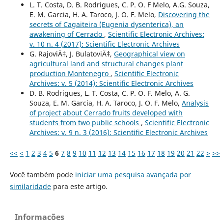
L. T. Costa, D. B. Rodrigues, C. P. O. F Melo, A.G. Souza,
E. M. Garcia, H. A. Taroco, J. O. F. Melo,
Discovering the
secrets of Cagaiteira (Eugenia dysenterica), an
awakening of Cerrado
,
Scientific Electronic Archives:
v. 10 n. 4 (2017): Scientific Electronic Archives
G. RajoviÄ‡, J. BulatoviÄ‡,
Geographical view on
agricultural land and structural changes plant
production Montenegro
,
Scientific Electronic
Archives: v. 5 (2014): Scientific Electronic Archives
D. B. Rodrigues, L. T. Costa, C. P. O. F. Melo, A. G.
Souza, E. M. Garcia, H. A. Taroco, J. O. F. Melo,
Analysis
of project about Cerrado fruits developed with
students from two public schools
,
Scientific Electronic
Archives: v. 9 n. 3 (2016): Scientific Electronic Archives
<<
<
1
2
3
4
5
6
7
8
9
10
11
12
13
14
15
16
17
18
19
20
21
22
>
>>
Você também pode
iniciar uma pesquisa avançada por
similaridade
para este artigo.
Informações