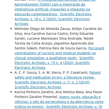
Aprendizagem (OVAS) com a integração da
inteligência artificial: inovações e impactos na
educação contemporânea
,
Scientific Electronic
Archives: v. 18 n. 2 (2025): Scientific Electronic
Archives
Welinton Diego de Almeida Zausa, Ketlyn Caroline da
Silva, Ana Caroline Garcia Castro, Emily Eduarda
Sandri, Luciene Mantovani Silva Andrade, Neide
Tarsila da Costa Araújo, Jaqueline Aparecida dos
Santos Sokem, Patrícia Reis de Souza Garcia,
Perceived
contributions of nursing and medical students on
clinical simulation: a qualitative study
,
Scientific
Electronic Archives: v. 19 n. 4 (2026): Scientific
Electronic Archives
A. C. P. Souza, S. A. M. Vieira, P. P. Cavalcanti,
Patient
safety and medication errors: a literature review
,
Scientific Electronic Archives: v. 11 n. 3 (2018):
Scientific Electronic Archives
Karina Pinheiro Zaratim, Ana Heloísa Maia, Ana Paula
Pinheiro Zaratim Pimentel,
Jovens rurais, educação e
ciências: o viés da agroecologia e da alternância como
prática no ensino
,
Scientific Electronic Archives: v. 16