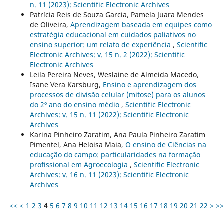
n. 11 (2023): Scientific Electronic Archives
Patrícia Reis de Souza Garcia, Pamela Juara Mendes
de Oliveira,
Aprendizagem baseada em equipes como
estratégia educacional em cuidados paliativos no
ensino superior: um relato de experiência
,
Scientific
Electronic Archives: v. 15 n. 2 (2022): Scientific
Electronic Archives
Leila Pereira Neves, Weslaine de Almeida Macedo,
Isane Vera Karsburg,
Ensino e aprendizagem dos
processos de divisão celular (mitose) para os alunos
do 2º ano do ensino médio
,
Scientific Electronic
Archives: v. 15 n. 11 (2022): Scientific Electronic
Archives
Karina Pinheiro Zaratim, Ana Paula Pinheiro Zaratim
Pimentel, Ana Heloisa Maia,
O ensino de Ciências na
educação do campo: particularidades na formação
profissional em Agroecologia
,
Scientific Electronic
Archives: v. 16 n. 11 (2023): Scientific Electronic
Archives
<<
<
1
2
3
4
5
6
7
8
9
10
11
12
13
14
15
16
17
18
19
20
21
22
>
>>