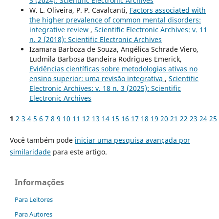
5 (2024): Scientific Electronic Archives
W. L. Oliveira, P. P. Cavalcanti,
Factors associated with
the higher prevalence of common mental disorders:
integrative review
,
Scientific Electronic Archives: v. 11
n. 2 (2018): Scientific Electronic Archives
Izamara Barboza de Souza, Angélica Schrade Viero,
Ludmila Barbosa Bandeira Rodrigues Emerick,
Evidências científicas sobre metodologias ativas no
ensino superior: uma revisão integrativa
,
Scientific
Electronic Archives: v. 18 n. 3 (2025): Scientific
Electronic Archives
1
2
3
4
5
6
7
8
9
10
11
12
13
14
15
16
17
18
19
20
21
22
23
24
25
Você também pode
iniciar uma pesquisa avançada por
similaridade
para este artigo.
Informações
Para Leitores
Para Autores