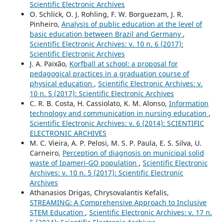
Scientific Electronic Archives
O. Schlick, O. J. Rohling, F. W. Borguezam, J. R.
Pinheiro,
Analysis of public education at the level of
basic education between Brazil and Germany
,
Scientific Electronic Archives: v. 10 n. 6 (2017):
Scientific Electronic Archives
J. A. Paixão,
Korfball at school: a proposal for
pedagogical practices in a graduation course of
physical education
,
Scientific Electronic Archives: v.
10 n. 5 (2017): Scientific Electronic Archives
C. R. B. Costa, H. Cassiolato, K. M. Alonso,
Information
technology and communication in nursing education
,
Scientific Electronic Archives: v. 6 (2014): SCIENTIFIC
ELECTRONIC ARCHIVES
M. C. Vieira, A. P. Pelosi, M. S. P. Paula, E. S. Silva, U.
Carneiro,
Perception of diagnosis on municipal solid
waste of Ipameri-GO population
,
Scientific Electronic
Archives: v. 10 n. 5 (2017): Scientific Electronic
Archives
Athanasios Drigas, Chrysovalantis Kefalis,
STREΑMING: A Comprehensive Approach to Inclusive
STEM Education
,
Scientific Electronic Archives: v. 17 n.