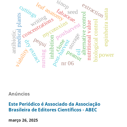
sinop
leaf anatomy
extraction
cuttings
fabaceae.
espinheira santa
seed
alternative control
medical plants
writing
concentrations
biological control
mycotoxins
nutritional value
postharvest
antibiotic.
storage
inhibition
pequi
clone
post-harvest
dry extract
viability
peanut
oil
nursing
power
nr 06
Anúncios
Este Periódico é Associado da Associação
Brasileira de Editores Científicos - ABEC
março 26, 2025