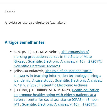
Licença
A revista se reserva o direito de fazer altera
Artigos Semelhantes
S. V. Jezus, T. C. M. A. Veloso,
The expansion of
nursing graduation courses in the State of Mato
Grosso
,
Scientific Electronic Archives: v. 10 n. 2 (2017):
Scientific Electronic Archives
Jelisavka Bulatovic,
The role of educational social
networks in teaching information technology during a
pandemic: A case study
,
Scientific Electronic Archives:
v. 18 n. 2 (2025): Scientific Electronic Archives
J. O. Iori, J. L. Dullius, M. A. P. Alves,
Health education
to promote healthy aging with elderly patients at a
referral center for social assistance (CRAS) in Sinop-
MT
,
Scientific Electronic Archives: v. 10 n. 1 (2017):