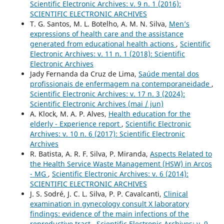
Scientific Electronic Archives: v. 9 n. 1 (2016):
SCIENTIFIC ELECTRONIC ARCHIVES
T. G. Santos, M. L. Botelho, A. M. N. Silva,
Men’s
expressions of health care and the assistance
generated from educational health actions
,
Scientific
Electronic Archives: v. 11 n. 1 (2018): Scientific
Electronic Archives
Jady Fernanda da Cruz de Lima,
Saúde mental dos
profissionais de enfermagem na contemporaneidade
,
Scientific Electronic Archives: v. 17 n. 3 (2024):
Scientific Electronic Archives (mai / jun)
A. Klock, M. A. P. Alves,
Health education for the
elderly - Experience report
,
Scientific Electronic
Archives: v. 10 n. 6 (2017): Scientific Electronic
Archives
R. Batista, A. R. F. Silva, P. Miranda,
Aspects Related to
the Health Service Waste Management (HSW) in Arcos
- MG
,
Scientific Electronic Archives: v. 6 (2014):
SCIENTIFIC ELECTRONIC ARCHIVES
J. S. Sodré, J. C. L. Silva, P. P. Cavalcanti,
Clinical
examination in gynecology consult X laboratory
findings: evidence of the main infections of the
reproductive tract
,
Scientific Electronic Archives: v. 9