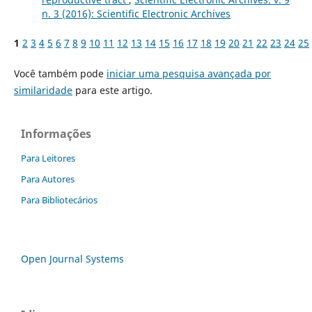
n. 3 (2016): Scientific Electronic Archives
1
2
3
4
5
6
7
8
9
10
11
12
13
14
15
16
17
18
19
20
21
22
23
24
25
Você também pode
iniciar uma pesquisa avançada por
similaridade
para este artigo.
Informações
Para Leitores
Para Autores
Para Bibliotecários
Open Journal Systems