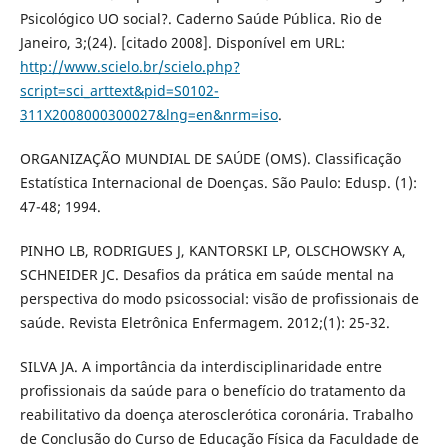
Psicológico UO social?. Caderno Saúde Pública. Rio de
Janeiro, 3;(24). [citado 2008]. Disponível em URL:
http://www.scielo.br/scielo.php?
script=sci_arttext&pid=S0102-
311X2008000300027&lng=en&nrm=iso
.
ORGANIZAÇÃO MUNDIAL DE SAÚDE (OMS). Classificação
Estatística Internacional de Doenças. São Paulo: Edusp. (1):
47-48; 1994.
PINHO LB, RODRIGUES J, KANTORSKI LP, OLSCHOWSKY A,
SCHNEIDER JC. Desafios da prática em saúde mental na
perspectiva do modo psicossocial: visão de profissionais de
saúde. Revista Eletrônica Enfermagem. 2012;(1): 25-32.
SILVA JA. A importância da interdisciplinaridade entre
profissionais da saúde para o benefício do tratamento da
reabilitativo da doença aterosclerótica coronária. Trabalho
de Conclusão do Curso de Educação Física da Faculdade de