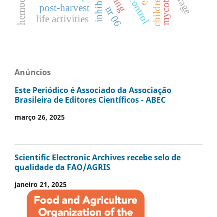
mycotoxins
inhibition
storage
children
post-harvest
nr 06
life activities
Anúncios
Este Periódico é Associado da Associação
Brasileira de Editores Científicos - ABEC
março 26, 2025
Scientific Electronic Archives recebe selo de
qualidade da FAO/AGRIS
janeiro 21, 2025