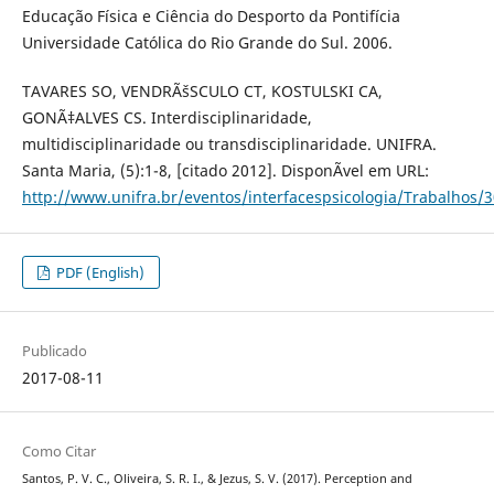
Educação Física e Ciência do Desporto da Pontifícia
Universidade Católica do Rio Grande do Sul. 2006.
TAVARES SO, VENDRÃšSCULO CT, KOSTULSKI CA,
GONÃ‡ALVES CS. Interdisciplinaridade,
multidisciplinaridade ou transdisciplinaridade. UNIFRA.
Santa Maria, (5):1-8, [citado 2012]. DisponÃ­vel em URL:
http://www.unifra.br/eventos/interfacespsicologia/Trabalhos/
PDF (English)
Publicado
2017-08-11
Como Citar
Santos, P. V. C., Oliveira, S. R. I., & Jezus, S. V. (2017). Perception and