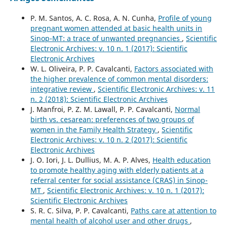
P. M. Santos, A. C. Rosa, A. N. Cunha,
Profile of young
pregnant women attended at basic health units in
Sinop-MT: a trace of unwanted pregnancies
,
Scientific
Electronic Archives: v. 10 n. 1 (2017): Scientific
Electronic Archives
W. L. Oliveira, P. P. Cavalcanti,
Factors associated with
the higher prevalence of common mental disorders:
integrative review
,
Scientific Electronic Archives: v. 11
n. 2 (2018): Scientific Electronic Archives
J. Manfroi, P. Z. M. Lawall, P. P. Cavalcanti,
Normal
birth vs. cesarean: preferences of two groups of
women in the Family Health Strategy
,
Scientific
Electronic Archives: v. 10 n. 2 (2017): Scientific
Electronic Archives
J. O. Iori, J. L. Dullius, M. A. P. Alves,
Health education
to promote healthy aging with elderly patients at a
referral center for social assistance (CRAS) in Sinop-
MT
,
Scientific Electronic Archives: v. 10 n. 1 (2017):
Scientific Electronic Archives
S. R. C. Silva, P. P. Cavalcanti,
Paths care at attention to
mental health of alcohol user and other drugs
,