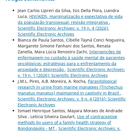
Jean Carlos Lipreri da Silva, Isis Della Flora, Liandra
Luca,
HIV/AIDS, marginalização e expectativa de vida
da população transsexual: revisão integrativa
,
Scientific Electronic Archives: v. 19 n. 4 (2026):
Scientific Electronic Archives
Bianca de Paula Santos, Cibelle Tayná Conci Nogueira,
Margarete Simone Fanhani dos Santos, Renata
Zanella, Mara Lúcia Renostro Zachi,
Intervenções de
enfermagem no cuidado à saúde mental de pacientes
oncológicos: estratégias para o enfrentamento da
ansiedade e depressão
,
Scientific Electronic Archives:
v. 19 n. 1 (2026): Scientific Electronic Archives
J.M.L. Pires, A.B. Moreira, A. Rocha,
Parasitological
research in urine from marine manatees (Trichechus
manatus manatus) maintained in captivity in Brazil
,
Scientific Electronic Archives: v. 9 n. 4 (2016): Scientific
Electronic Archives
Ismael Henrique Santos, Mayara Moraes de Andrade
Silva , Letícia Silveira Goulart,
Use of contraceptive
methods by users of a family health strategy of
Rondonópolis - MT
,
Scientific Electronic Archives: v.