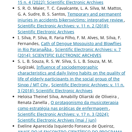
15 n. 4 (2022): Scientific Electronic Archives
S. R. O. Maier, T. C. Cavalcante, L. A. Silva, M. Mattos,
G. A. Sudre, B. S. Santos,
Temporary and permanent
injuries in accidents bikersvictims: integrative review
,
Scientific Electronic Archives: v. 11 n. 2 (2018):
Scientific Electronic Archives
I. Silva, P. Silva, R. Faria Filho, F. M. Alves, M. Silva, F.
Fernandes,
Cath of Dengue Mosquisto and Blowflies
in Rio ParanaÃ­ba
,
Scientific Electronic Archives: v. 7
(2014): SCIENTIFIC ELECTRONIC ARCHIVES
S. L. B. Souza, R. S. W. Silva, S. L. B. Souza, M. M.
Sugizaki,
Influence of sociodemographic
characteristics and daily living habits on the quality of
life of elderly participants in the social group of the
Sinop / MT City
,
Scientific Electronic Archives: v. 11 n.
3 (2018): Scientific Electronic Archives
Heloisa Theinel Silva, Amabilly Oliarski de Oliveira ,
Renata Zanella ,
O protagonismo da musicoterapia
como estratégia nas práticas de enfermagem
,
Scientific Electronic Archives: v. 17 n. 3 (2024):
Scientific Electronic Archives (mai / jun)
Eveline Aparecida Isquierdo Fonseca de Queiroz,
ANAIS DO VI ENCONTRO CIENTÍFICO DO PROGRAMA