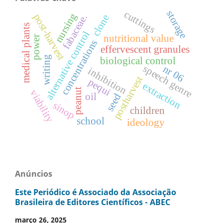
cuttings
storage
nursing
post-harvest
fabaceae.
clone
medical plants
alternative control
nutritional value
power
concentrations
effervescent granules
writing
biological control
speech genre
nr 06
inhibition
postharvest
pequi
extraction
peanut
viability
oil
seed
sinop
children
school
ideology
Anúncios
Este Periódico é Associado da Associação
Brasileira de Editores Científicos - ABEC
março 26, 2025