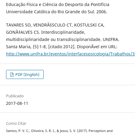
Educação Física e Ciência do Desporto da Pontifícia
Universidade Católica do Rio Grande do Sul. 2006.
TAVARES SO, VENDRÃšSCULO CT, KOSTULSKI CA,
GONÃ‡ALVES CS. Interdisciplinaridade,
multidisciplinaridade ou transdisciplinaridade. UNIFRA.
Santa Maria, (5):1-8, [citado 2012]. DisponÃ­vel em URL:
http://www.unifra.br/eventos/interfacespsicologia/Trabalhos/
PDF (English)
Publicado
2017-08-11
Como Citar
Santos, P. V. C., Oliveira, S. R. I., & Jezus, S. V. (2017). Perception and