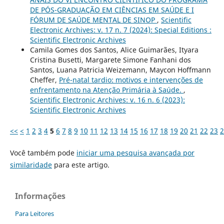
DE PÓS-GRADUAÇÃO EM CIÊNCIAS EM SAÚDE E I
FÓRUM DE SAÚDE MENTAL DE SINOP
,
Scientific
Electronic Archives: v. 17 n. 7 (2024): Special Editions :
Scientific Electronic Archives
Camila Gomes dos Santos, Alice Guimarães, Ityara
Cristina Busetti, Margarete Simone Fanhani dos
Santos, Luana Patricia Weizemann, Maycon Hoffmann
Cheffer,
Pré-natal tardio: motivos e intervenções de
enfrentamento na Atenção Primária à Saúde.
,
Scientific Electronic Archives: v. 16 n. 6 (2023):
Scientific Electronic Archives
<<
<
1
2
3
4
5
6
7
8
9
10
11
12
13
14
15
16
17
18
19
20
21
22
23
2
Você também pode
iniciar uma pesquisa avançada por
similaridade
para este artigo.
Informações
Para Leitores