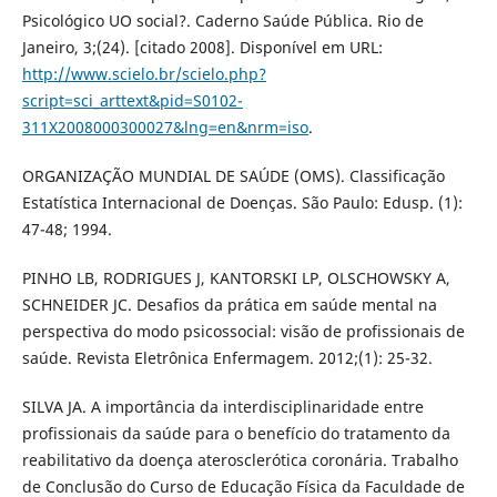
Psicológico UO social?. Caderno Saúde Pública. Rio de
Janeiro, 3;(24). [citado 2008]. Disponível em URL:
http://www.scielo.br/scielo.php?
script=sci_arttext&pid=S0102-
311X2008000300027&lng=en&nrm=iso
.
ORGANIZAÇÃO MUNDIAL DE SAÚDE (OMS). Classificação
Estatística Internacional de Doenças. São Paulo: Edusp. (1):
47-48; 1994.
PINHO LB, RODRIGUES J, KANTORSKI LP, OLSCHOWSKY A,
SCHNEIDER JC. Desafios da prática em saúde mental na
perspectiva do modo psicossocial: visão de profissionais de
saúde. Revista Eletrônica Enfermagem. 2012;(1): 25-32.
SILVA JA. A importância da interdisciplinaridade entre
profissionais da saúde para o benefício do tratamento da
reabilitativo da doença aterosclerótica coronária. Trabalho
de Conclusão do Curso de Educação Física da Faculdade de