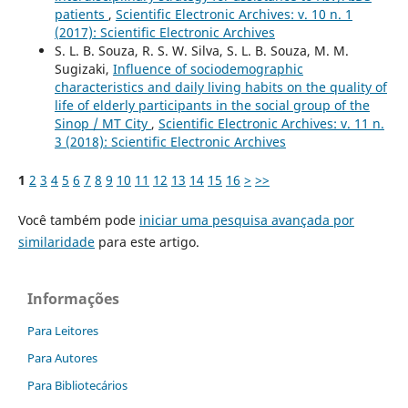
patients
,
Scientific Electronic Archives: v. 10 n. 1
(2017): Scientific Electronic Archives
S. L. B. Souza, R. S. W. Silva, S. L. B. Souza, M. M.
Sugizaki,
Influence of sociodemographic
characteristics and daily living habits on the quality of
life of elderly participants in the social group of the
Sinop / MT City
,
Scientific Electronic Archives: v. 11 n.
3 (2018): Scientific Electronic Archives
1
2
3
4
5
6
7
8
9
10
11
12
13
14
15
16
>
>>
Você também pode
iniciar uma pesquisa avançada por
similaridade
para este artigo.
Informações
Para Leitores
Para Autores
Para Bibliotecários