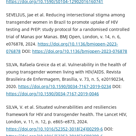
https://doi.org/10.1590/S0104-12902016160741
SEVELIUS, Jae et al. Reducing intersectional stigma among
transgender women in Brazil to promote uptake of HIV
testing and PrEP: study protocol for a randomised controlled
trial of Manas por Manas. BMJ Open, London, v. 14, n. 6,
e076878, 2024.
https://doi.org/10.1136/bmjopen-2023-
076878
DOI:
https://doi.org/10.1136/bmjopen-2023-076878
SILVA, Rafaela Greice da et al. Vulnerability in the health of
young transgender women living with HIV/AIDS. Revista
Brasileira de Enfermagem, Brasília, v. 73, n. 5, e20190234,
2020.
https://doi.org/10.1590/0034-7167-2019-0234
DOI:
https://doi.org/10.1590/0034-7167-2019-0046
SILVA, V. et al. Situated vulnerabilities and resiliencies
framework for HIV and transgender health. The Lancet HIV,
London, v. 11, n. 12, p. e865–e873, 2024.
https://doi.org/10.1016/S2352-3018(24)00299-6
DOI: