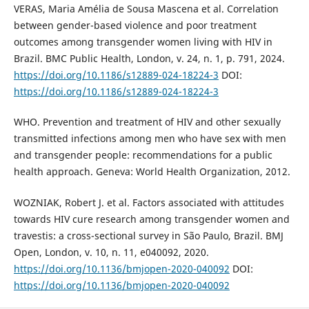
VERAS, Maria Amélia de Sousa Mascena et al. Correlation
between gender-based violence and poor treatment
outcomes among transgender women living with HIV in
Brazil. BMC Public Health, London, v. 24, n. 1, p. 791, 2024.
https://doi.org/10.1186/s12889-024-18224-3
DOI:
https://doi.org/10.1186/s12889-024-18224-3
WHO. Prevention and treatment of HIV and other sexually
transmitted infections among men who have sex with men
and transgender people: recommendations for a public
health approach. Geneva: World Health Organization, 2012.
WOZNIAK, Robert J. et al. Factors associated with attitudes
towards HIV cure research among transgender women and
travestis: a cross-sectional survey in São Paulo, Brazil. BMJ
Open, London, v. 10, n. 11, e040092, 2020.
https://doi.org/10.1136/bmjopen-2020-040092
DOI:
https://doi.org/10.1136/bmjopen-2020-040092