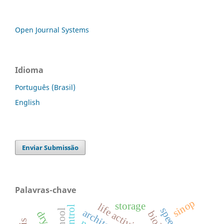
Open Journal Systems
Idioma
Português (Brasil)
English
Enviar Submissão
Palavras-chave
sinop
storage
life activities
school