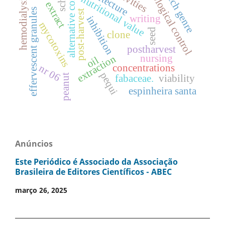
alternative control
speech genre
architecture
dry extract
biological control
nutritional value
hemodialysis
effervescent granules
post-harvest
writing
inhibition
mycotoxins
seed
clone
postharvest
nursing
extraction
oil
concentrations
nr 06
pequi
peanut
fabaceae.
viability
espinheira santa
Anúncios
Este Periódico é Associado da Associação
Brasileira de Editores Científicos - ABEC
março 26, 2025