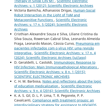
Therapy in Sinop City MT
,
Scientific Electronic
Archives: v. 1 (2012): Scientific Electronic Archives
Victoria Bamicha, Athanasios Drigas,
Human-Social
Robot Interaction in the Light of ToM and
Metacognitive Functions
,
Scientific Electronic
Archives: v. 17 n. 5 (2024): Scientific Electronic
Archives
Cristhian Alexandre Souza e Silva, Liliane Cristina da
Silva Souza, Rowersan Cabral Silva, Leonardo Almeida
Fraga, Leonardo Mason, Cássia Curvo,
Pneumonia em
pacientes infectados com o vírus HIV: uma revisão
integrativa
,
Scientific Electronic Archives: v. 17 n. 4
(2024): Scientific Electronic Archives (jul/ago)
D. Geraldelli, L. Castoldi,
Immunologic Response to
HIV Infection: Main Immunopathological Alterations
,
Scientific Electronic Archives: v. 8 n. 1 (2015):
SCIENTIFIC ELECTRONIC ARCHIVES
C. H. M. Barbosa,
Notes and reflections about the logic
of education medicalization
,
Scientific Electronic
Archives: v. 9 n. 4 (2016): Scientific Electronic Archives
K. A. S. Gil, D. L. P. Lima, T. R. Pegorete, P. P.
Cavalcanti,
Compliance with treatment groups: an
interdisciplinary strategy for assistance to HIV/AIDS