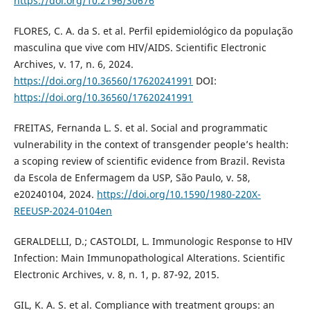
https://doi.org/10.2196/30676
FLORES, C. A. da S. et al. Perfil epidemiológico da população
masculina que vive com HIV/AIDS. Scientific Electronic
Archives, v. 17, n. 6, 2024.
https://doi.org/10.36560/17620241991
DOI:
https://doi.org/10.36560/17620241991
FREITAS, Fernanda L. S. et al. Social and programmatic
vulnerability in the context of transgender people’s health:
a scoping review of scientific evidence from Brazil. Revista
da Escola de Enfermagem da USP, São Paulo, v. 58,
e20240104, 2024.
https://doi.org/10.1590/1980-220X-
REEUSP-2024-0104en
GERALDELLI, D.; CASTOLDI, L. Immunologic Response to HIV
Infection: Main Immunopathological Alterations. Scientific
Electronic Archives, v. 8, n. 1, p. 87-92, 2015.
GIL, K. A. S. et al. Compliance with treatment groups: an