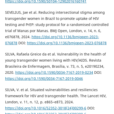
https://doi.org/10.1590/S0104-12902016160741
SEVELIUS, Jae et al. Reducing intersectional stigma among
transgender women in Brazil to promote uptake of HIV
testing and PrEP: study protocol for a randomised controlled
trial of Manas por Manas. BMJ Open, London, v. 14, n. 6,
e076878, 2024.
https://doi.org/10.1136/bmjopen-2023-
076878
DOI:
https://doi.org/10.1136/bmjopen-2023-076878
SILVA, Rafaela Greice da et al. Vulnerability in the health of
young transgender women living with HIV/AIDS. Revista
Brasileira de Enfermagem, Brasília, v. 73, n. 5, e20190234,
2020.
https://doi.org/10.1590/0034-7167-2019-0234
DOI:
https://doi.org/10.1590/0034-7167-2019-0046
SILVA, V. et al. Situated vulnerabilities and resiliencies
framework for HIV and transgender health. The Lancet HIV,
London, v. 11, n. 12, p. e865–e873, 2024.
https://doi.org/10.1016/S2352-3018(24)00299-6
DOI: