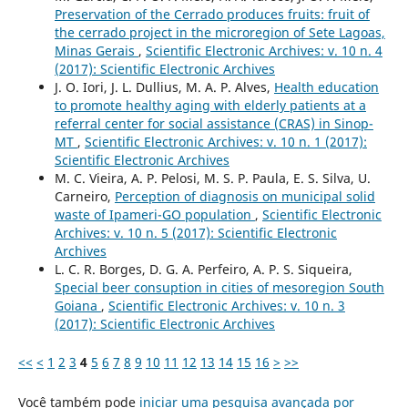
Preservation of the Cerrado produces fruits: fruit of
the cerrado project in the microregion of Sete Lagoas,
Minas Gerais
,
Scientific Electronic Archives: v. 10 n. 4
(2017): Scientific Electronic Archives
J. O. Iori, J. L. Dullius, M. A. P. Alves,
Health education
to promote healthy aging with elderly patients at a
referral center for social assistance (CRAS) in Sinop-
MT
,
Scientific Electronic Archives: v. 10 n. 1 (2017):
Scientific Electronic Archives
M. C. Vieira, A. P. Pelosi, M. S. P. Paula, E. S. Silva, U.
Carneiro,
Perception of diagnosis on municipal solid
waste of Ipameri-GO population
,
Scientific Electronic
Archives: v. 10 n. 5 (2017): Scientific Electronic
Archives
L. C. R. Borges, D. G. A. Perfeiro, A. P. S. Siqueira,
Special beer consuption in cities of mesoregion South
Goiana
,
Scientific Electronic Archives: v. 10 n. 3
(2017): Scientific Electronic Archives
<<
<
1
2
3
4
5
6
7
8
9
10
11
12
13
14
15
16
>
>>
Você também pode
iniciar uma pesquisa avançada por