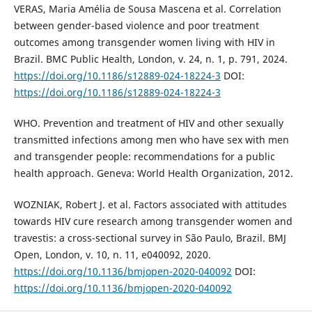
VERAS, Maria Amélia de Sousa Mascena et al. Correlation
between gender-based violence and poor treatment
outcomes among transgender women living with HIV in
Brazil. BMC Public Health, London, v. 24, n. 1, p. 791, 2024.
https://doi.org/10.1186/s12889-024-18224-3
DOI:
https://doi.org/10.1186/s12889-024-18224-3
WHO. Prevention and treatment of HIV and other sexually
transmitted infections among men who have sex with men
and transgender people: recommendations for a public
health approach. Geneva: World Health Organization, 2012.
WOZNIAK, Robert J. et al. Factors associated with attitudes
towards HIV cure research among transgender women and
travestis: a cross-sectional survey in São Paulo, Brazil. BMJ
Open, London, v. 10, n. 11, e040092, 2020.
https://doi.org/10.1136/bmjopen-2020-040092
DOI:
https://doi.org/10.1136/bmjopen-2020-040092