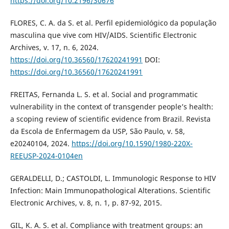
https://doi.org/10.2196/30676
FLORES, C. A. da S. et al. Perfil epidemiológico da população
masculina que vive com HIV/AIDS. Scientific Electronic
Archives, v. 17, n. 6, 2024.
https://doi.org/10.36560/17620241991
DOI:
https://doi.org/10.36560/17620241991
FREITAS, Fernanda L. S. et al. Social and programmatic
vulnerability in the context of transgender people’s health:
a scoping review of scientific evidence from Brazil. Revista
da Escola de Enfermagem da USP, São Paulo, v. 58,
e20240104, 2024.
https://doi.org/10.1590/1980-220X-
REEUSP-2024-0104en
GERALDELLI, D.; CASTOLDI, L. Immunologic Response to HIV
Infection: Main Immunopathological Alterations. Scientific
Electronic Archives, v. 8, n. 1, p. 87-92, 2015.
GIL, K. A. S. et al. Compliance with treatment groups: an