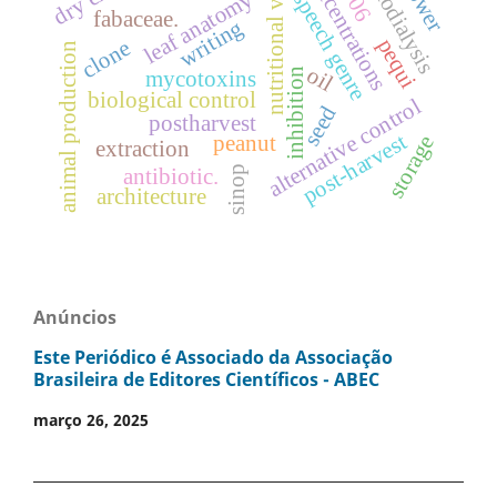
hemodialysis
nutritional value
concentrations
power
leaf anatomy
speech genre
fabaceae.
writing
pequi
clone
animal production
oil
inhibition
mycotoxins
biological control
alternative control
seed
postharvest
post-harvest
storage
peanut
extraction
sinop
antibiotic.
architecture
Anúncios
Este Periódico é Associado da Associação
Brasileira de Editores Científicos - ABEC
março 26, 2025