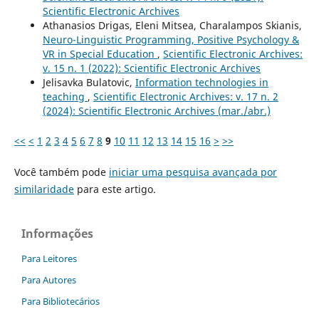
Scientific Electronic Archives
Athanasios Drigas, Eleni Mitsea, Charalampos Skianis,
Neuro-Linguistic Programming, Positive Psychology &
VR in Special Education
,
Scientific Electronic Archives:
v. 15 n. 1 (2022): Scientific Electronic Archives
Jelisavka Bulatovic,
Information technologies in
teaching
,
Scientific Electronic Archives: v. 17 n. 2
(2024): Scientific Electronic Archives (mar./abr.)
<<
<
1
2
3
4
5
6
7
8
9
10
11
12
13
14
15
16
>
>>
Você também pode
iniciar uma pesquisa avançada por
similaridade
para este artigo.
Informações
Para Leitores
Para Autores
Para Bibliotecários