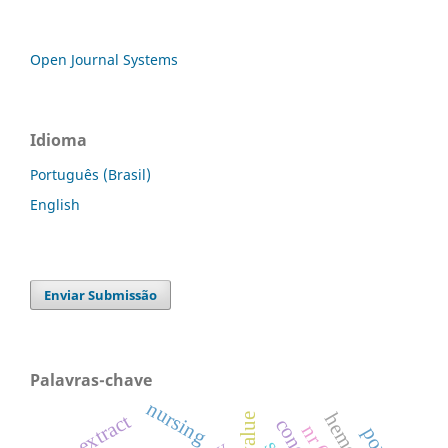
Open Journal Systems
Idioma
Português (Brasil)
English
Enviar Submissão
Palavras-chave
nursing
dry extract
nr 06