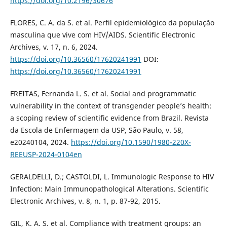
https://doi.org/10.2196/30676
FLORES, C. A. da S. et al. Perfil epidemiológico da população
masculina que vive com HIV/AIDS. Scientific Electronic
Archives, v. 17, n. 6, 2024.
https://doi.org/10.36560/17620241991
DOI:
https://doi.org/10.36560/17620241991
FREITAS, Fernanda L. S. et al. Social and programmatic
vulnerability in the context of transgender people’s health:
a scoping review of scientific evidence from Brazil. Revista
da Escola de Enfermagem da USP, São Paulo, v. 58,
e20240104, 2024.
https://doi.org/10.1590/1980-220X-
REEUSP-2024-0104en
GERALDELLI, D.; CASTOLDI, L. Immunologic Response to HIV
Infection: Main Immunopathological Alterations. Scientific
Electronic Archives, v. 8, n. 1, p. 87-92, 2015.
GIL, K. A. S. et al. Compliance with treatment groups: an