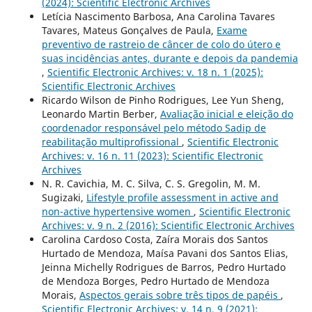
(2024): Scientific Electronic Archives
Letícia Nascimento Barbosa, Ana Carolina Tavares
Tavares, Mateus Gonçalves de Paula,
Exame
preventivo de rastreio de câncer de colo do útero e
suas incidências antes, durante e depois da pandemia
,
Scientific Electronic Archives: v. 18 n. 1 (2025):
Scientific Electronic Archives
Ricardo Wilson de Pinho Rodrigues, Lee Yun Sheng,
Leonardo Martin Berber,
Avaliação inicial e eleição do
coordenador responsável pelo método Sadip de
reabilitação multiprofissional
,
Scientific Electronic
Archives: v. 16 n. 11 (2023): Scientific Electronic
Archives
N. R. Cavichia, M. C. Silva, C. S. Gregolin, M. M.
Sugizaki,
Lifestyle profile assessment in active and
non-active hypertensive women
,
Scientific Electronic
Archives: v. 9 n. 2 (2016): Scientific Electronic Archives
Carolina Cardoso Costa, Zaíra Morais dos Santos
Hurtado de Mendoza, Maísa Pavani dos Santos Elias,
Jeinna Michelly Rodrigues de Barros, Pedro Hurtado
de Mendoza Borges, Pedro Hurtado de Mendoza
Morais,
Aspectos gerais sobre três tipos de papéis
,
Scientific Electronic Archives: v. 14 n. 9 (2021):