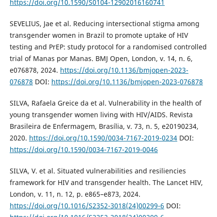
https://doi.org/10.1590/S0104-12902016160741
SEVELIUS, Jae et al. Reducing intersectional stigma among
transgender women in Brazil to promote uptake of HIV
testing and PrEP: study protocol for a randomised controlled
trial of Manas por Manas. BMJ Open, London, v. 14, n. 6,
e076878, 2024.
https://doi.org/10.1136/bmjopen-2023-
076878
DOI:
https://doi.org/10.1136/bmjopen-2023-076878
SILVA, Rafaela Greice da et al. Vulnerability in the health of
young transgender women living with HIV/AIDS. Revista
Brasileira de Enfermagem, Brasília, v. 73, n. 5, e20190234,
2020.
https://doi.org/10.1590/0034-7167-2019-0234
DOI:
https://doi.org/10.1590/0034-7167-2019-0046
SILVA, V. et al. Situated vulnerabilities and resiliencies
framework for HIV and transgender health. The Lancet HIV,
London, v. 11, n. 12, p. e865–e873, 2024.
https://doi.org/10.1016/S2352-3018(24)00299-6
DOI: