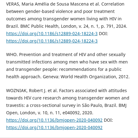
VERAS, Maria Amélia de Sousa Mascena et al. Correlation
between gender-based violence and poor treatment
outcomes among transgender women living with HIV in
Brazil. BMC Public Health, London, v. 24, n. 1, p. 791, 2024.
https://doi.org/10.1186/s12889-024-18224-3
DOI:
https://doi.org/10.1186/s12889-024-18224-3
WHO. Prevention and treatment of HIV and other sexually
transmitted infections among men who have sex with men
and transgender people: recommendations for a public
health approach. Geneva: World Health Organization, 2012.
WOZNIAK, Robert J. et al. Factors associated with attitudes
towards HIV cure research among transgender women and
travestis: a cross-sectional survey in São Paulo, Brazil. BMJ
Open, London, v. 10, n. 11, e040092, 2020.
https://doi.org/10.1136/bmjopen-2020-040092
DOI:
https://doi.org/10.1136/bmjopen-2020-040092