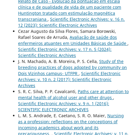
Relato de Caso - Evolução da pontuação em escala
clínica e de qualidade de vida de um paciente com
Huntington tratado com estimulação magnética
transcraniana
,
Scientific Electronic Archives: v. 16 n.
12 (2023): Scientific Electronic Archives
Cezar Augusto da Silva Flores, Samara Borowski,
Rafael Soares de Arruda,
Avaliação de saúde dos
enfermeiros atuantes em Unidades Básicas de Saúde
,
Scientific Electronic Archives: v. 17 n. 5 (2024):
Scientific Electronic Archives
J. N. Machado, A. B. Moreira, P. S. Cella,
Study of the
breeding practices of dogs adopted by community on
Dois Vizinhos campus- UTFPR
,
Scientific Electronic
Archives: v. 10 n. 2 (2017): Scientific Electronic
Archives
S. R. C. Silva, P. P. Cavalcanti,
Paths care at attention to
mental health of alcohol user and other drugs
,
Scientific Electronic Archives: v. 9 n. 1 (2016):
SCIENTIFIC ELECTRONIC ARCHIVES
L. M. S. Andrade, E. Caetano, S. R. O. Maier,
Nursing
as a profession: reflections on the conceptions of
incoming academics about work and its
precariousness.
,
Scientific Electronic Archives: v. 11 n.