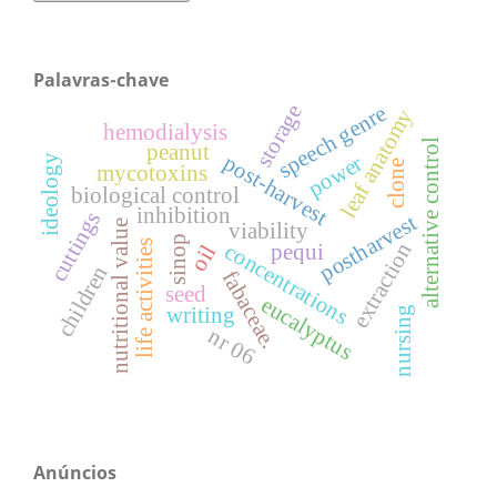
Palavras-chave
storage
speech genre
leaf anatomy
hemodialysis
alternative control
peanut
power
post-harvest
ideology
clone
mycotoxins
biological control
inhibition
cuttings
postharvest
nutritional value
viability
sinop
life activities
extraction
concentrations
pequi
oil
children
fabaceae.
seed
eucalyptus
writing
nursing
nr 06
Anúncios