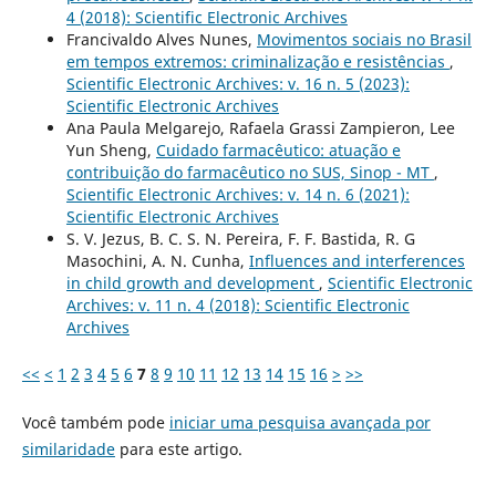
4 (2018): Scientific Electronic Archives
Francivaldo Alves Nunes,
Movimentos sociais no Brasil
em tempos extremos: criminalização e resistências
,
Scientific Electronic Archives: v. 16 n. 5 (2023):
Scientific Electronic Archives
Ana Paula Melgarejo, Rafaela Grassi Zampieron, Lee
Yun Sheng,
Cuidado farmacêutico: atuação e
contribuição do farmacêutico no SUS, Sinop - MT
,
Scientific Electronic Archives: v. 14 n. 6 (2021):
Scientific Electronic Archives
S. V. Jezus, B. C. S. N. Pereira, F. F. Bastida, R. G
Masochini, A. N. Cunha,
Influences and interferences
in child growth and development
,
Scientific Electronic
Archives: v. 11 n. 4 (2018): Scientific Electronic
Archives
<<
<
1
2
3
4
5
6
7
8
9
10
11
12
13
14
15
16
>
>>
Você também pode
iniciar uma pesquisa avançada por
similaridade
para este artigo.