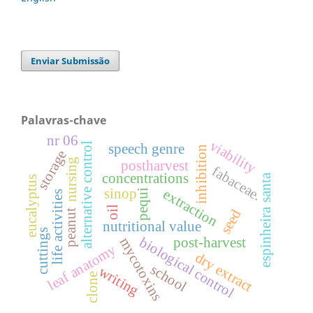
Enviar Submissão
Palavras-chave
nr 06
viability
alternative control
speech genre
inhibition
storage
nursing
postharvest
fabaceae.
concentrations
espinheira santa
eucalyptus
sinop
extraction
pequi
life activities
oil
seed
peanut
nutritional value
cuttings
biological control
post-harvest
mycotoxins
leaf anatomy
dry extract
school
writing
clone