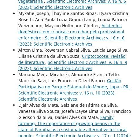
vegetariana
,
Scientific Electronic Archives: v. 16 n. 6
(2023): Scientific Electronic Archives
Mykatie Joseph, Thayline Santos Ribas, Ityara Cristina
Busetti, Ana Paula Luzia Grandi Lamp, Luana Patricia
Weizemann, Maycon Hoffmann Cheffer,
Acidentes
domésticos em crianças: um olhar pelo profissional
enfermeiro
,
Scientific Electronic Archives: v. 16 n. 6
(2023): Scientific Electronic Archives
Airton Lima, Rowersan Cabral Silva, Leticia Lage Silva,
Liliane Cristina da Silva Souza,
Criptococose: revisão
de literatura
,
Scientific Electronic Archives: v. 16 n. 9
(2023): Scientific Electronic Archives
Mariana Meira Micaloski, Alexandre França Tetto,
Mauricio Savi, Luiz Francisco Ditzel Faraco,
Gestão
Participativa no Parque Estadual do Monge, Lapa - PR
,
Scientific Electronic Archives: v. 16 n. 10 (2023):
Scientific Electronic Archives
Djair Alves da Mata, Geiziane de Fátima da Silva,
Vanessa Silva Souza, Josefa Dayse Lima Silva, Francisco
Gledson da Silva, Daniel Alves da Mata,
Family
farming: The importance of growing beans in the
state of Paraíba as a sustainable alternative for rural
people
,
Scientific Electronic Archives: v. 17 n. 1 (2024):