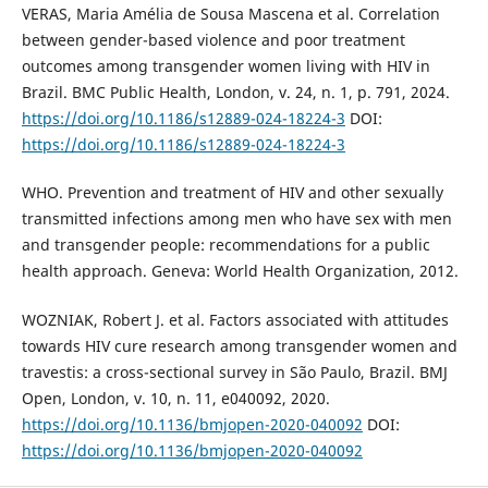
VERAS, Maria Amélia de Sousa Mascena et al. Correlation
between gender-based violence and poor treatment
outcomes among transgender women living with HIV in
Brazil. BMC Public Health, London, v. 24, n. 1, p. 791, 2024.
https://doi.org/10.1186/s12889-024-18224-3
DOI:
https://doi.org/10.1186/s12889-024-18224-3
WHO. Prevention and treatment of HIV and other sexually
transmitted infections among men who have sex with men
and transgender people: recommendations for a public
health approach. Geneva: World Health Organization, 2012.
WOZNIAK, Robert J. et al. Factors associated with attitudes
towards HIV cure research among transgender women and
travestis: a cross-sectional survey in São Paulo, Brazil. BMJ
Open, London, v. 10, n. 11, e040092, 2020.
https://doi.org/10.1136/bmjopen-2020-040092
DOI:
https://doi.org/10.1136/bmjopen-2020-040092