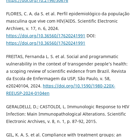
https://doi.org/10.2196/30676
FLORES, C. A. da S. et al. Perfil epidemiológico da população
masculina que vive com HIV/AIDS. Scientific Electronic
Archives, v. 17, n. 6, 2024.
https://doi.org/10.36560/17620241991
DOI:
https://doi.org/10.36560/17620241991
FREITAS, Fernanda L. S. et al. Social and programmatic
vulnerability in the context of transgender people’s health:
a scoping review of scientific evidence from Brazil. Revista
da Escola de Enfermagem da USP, São Paulo, v. 58,
e20240104, 2024.
https://doi.org/10.1590/1980-220X-
REEUSP-2024-0104en
GERALDELLI, D.; CASTOLDI, L. Immunologic Response to HIV
Infection: Main Immunopathological Alterations. Scientific
Electronic Archives, v. 8, n. 1, p. 87-92, 2015.
GIL, K. A. S. et al. Compliance with treatment groups: an