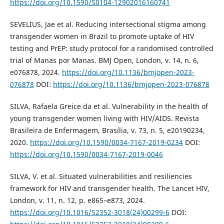
https://doi.org/10.1590/S0104-12902016160741
SEVELIUS, Jae et al. Reducing intersectional stigma among
transgender women in Brazil to promote uptake of HIV
testing and PrEP: study protocol for a randomised controlled
trial of Manas por Manas. BMJ Open, London, v. 14, n. 6,
e076878, 2024.
https://doi.org/10.1136/bmjopen-2023-
076878
DOI:
https://doi.org/10.1136/bmjopen-2023-076878
SILVA, Rafaela Greice da et al. Vulnerability in the health of
young transgender women living with HIV/AIDS. Revista
Brasileira de Enfermagem, Brasília, v. 73, n. 5, e20190234,
2020.
https://doi.org/10.1590/0034-7167-2019-0234
DOI:
https://doi.org/10.1590/0034-7167-2019-0046
SILVA, V. et al. Situated vulnerabilities and resiliencies
framework for HIV and transgender health. The Lancet HIV,
London, v. 11, n. 12, p. e865–e873, 2024.
https://doi.org/10.1016/S2352-3018(24)00299-6
DOI: