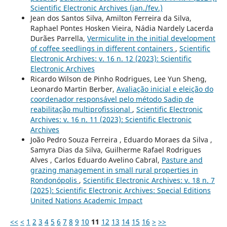
Scientific Electronic Archives (jan./fev.)
Jean dos Santos Silva, Amilton Ferreira da Silva,
Raphael Pontes Hosken Vieira, Nádia Nardely Lacerda
Durães Parrella,
Vermiculite in the initial development
of coffee seedlings in different containers
,
Scientific
Electronic Archives: v. 16 n. 12 (2023): Scientific
Electronic Archives
Ricardo Wilson de Pinho Rodrigues, Lee Yun Sheng,
Leonardo Martin Berber,
Avaliação inicial e eleição do
coordenador responsável pelo método Sadip de
reabilitação multiprofissional
,
Scientific Electronic
Archives: v. 16 n. 11 (2023): Scientific Electronic
Archives
João Pedro Souza Ferreira , Eduardo Moraes da Silva ,
Samyra Dias da Silva, Guilherme Rafael Rodrigues
Alves , Carlos Eduardo Avelino Cabral,
Pasture and
grazing management in small rural properties in
Rondonópolis
,
Scientific Electronic Archives: v. 18 n. 7
(2025): Scientific Electronic Archives: Special Editions
United Nations Academic Impact
<<
<
1
2
3
4
5
6
7
8
9
10
11
12
13
14
15
16
>
>>