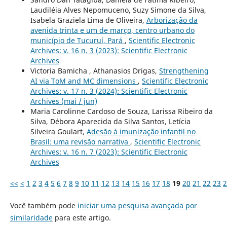
Laudiléia Alves Nepomuceno, Suzy Simone da Silva,
Isabela Graziela Lima de Oliveira,
Arborização da
avenida trinta e um de março, centro urbano do
município de Tucuruí, Pará
,
Scientific Electronic
Archives: v. 16 n. 3 (2023): Scientific Electronic
Archives
Victoria Bamicha , Athanasios Drigas,
Strengthening
AI via ToM and MC dimensions
,
Scientific Electronic
Archives: v. 17 n. 3 (2024): Scientific Electronic
Archives (mai / jun)
Maria Carolinne Cardoso de Souza, Larissa Ribeiro da
Silva, Débora Aparecida da Silva Santos, Letícia
Silveira Goulart,
Adesão à imunização infantil no
Brasil: uma revisão narrativa
,
Scientific Electronic
Archives: v. 16 n. 7 (2023): Scientific Electronic
Archives
<<
<
1
2
3
4
5
6
7
8
9
10
11
12
13
14
15
16
17
18
19
20
21
22
23
2
Você também pode
iniciar uma pesquisa avançada por
similaridade
para este artigo.