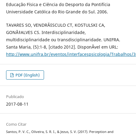
Educação Física e Ciência do Desporto da Pontifícia
Universidade Católica do Rio Grande do Sul. 2006.
TAVARES SO, VENDRÃšSCULO CT, KOSTULSKI CA,
GONÃ‡ALVES CS. Interdisciplinaridade,
multidisciplinaridade ou transdisciplinaridade. UNIFRA.
Santa Maria, (5):1-8, [citado 2012]. DisponÃ­vel em URL:
http://www.unifra.br/eventos/interfacespsicologia/Trabalhos/
PDF (English)
Publicado
2017-08-11
Como Citar
Santos, P. V. C., Oliveira, S. R. I., & Jezus, S. V. (2017). Perception and