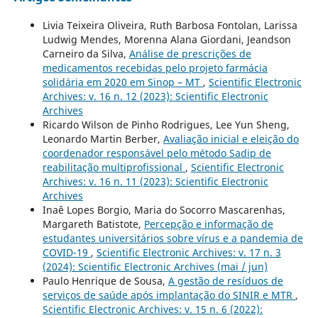
Livia Teixeira Oliveira, Ruth Barbosa Fontolan, Larissa
Ludwig Mendes, Morenna Alana Giordani, Jeandson
Carneiro da Silva,
Análise de prescrições de
medicamentos recebidas pelo projeto farmácia
solidária em 2020 em Sinop – MT
,
Scientific Electronic
Archives: v. 16 n. 12 (2023): Scientific Electronic
Archives
Ricardo Wilson de Pinho Rodrigues, Lee Yun Sheng,
Leonardo Martin Berber,
Avaliação inicial e eleição do
coordenador responsável pelo método Sadip de
reabilitação multiprofissional
,
Scientific Electronic
Archives: v. 16 n. 11 (2023): Scientific Electronic
Archives
Inaê Lopes Borgio, Maria do Socorro Mascarenhas,
Margareth Batistote,
Percepção e informação de
estudantes universitários sobre vírus e a pandemia de
COVID-19
,
Scientific Electronic Archives: v. 17 n. 3
(2024): Scientific Electronic Archives (mai / jun)
Paulo Henrique de Sousa,
A gestão de resíduos de
serviços de saúde após implantação do SINIR e MTR
,
Scientific Electronic Archives: v. 15 n. 6 (2022):