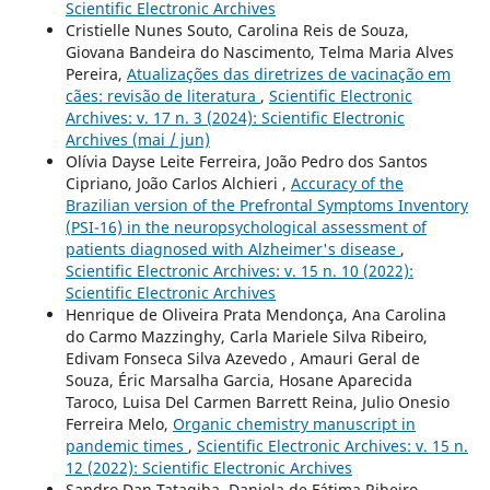
Scientific Electronic Archives
Cristielle Nunes Souto, Carolina Reis de Souza,
Giovana Bandeira do Nascimento, Telma Maria Alves
Pereira,
Atualizações das diretrizes de vacinação em
cães: revisão de literatura
,
Scientific Electronic
Archives: v. 17 n. 3 (2024): Scientific Electronic
Archives (mai / jun)
Olívia Dayse Leite Ferreira, João Pedro dos Santos
Cipriano, João Carlos Alchieri ,
Accuracy of the
Brazilian version of the Prefrontal Symptoms Inventory
(PSI-16) in the neuropsychological assessment of
patients diagnosed with Alzheimer's disease
,
Scientific Electronic Archives: v. 15 n. 10 (2022):
Scientific Electronic Archives
Henrique de Oliveira Prata Mendonça, Ana Carolina
do Carmo Mazzinghy, Carla Mariele Silva Ribeiro,
Edivam Fonseca Silva Azevedo , Amauri Geral de
Souza, Éric Marsalha Garcia, Hosane Aparecida
Taroco, Luisa Del Carmen Barrett Reina, Julio Onesio
Ferreira Melo,
Organic chemistry manuscript in
pandemic times
,
Scientific Electronic Archives: v. 15 n.
12 (2022): Scientific Electronic Archives
Sandro Dan Tatagiba, Daniela de Fátima Ribeiro,