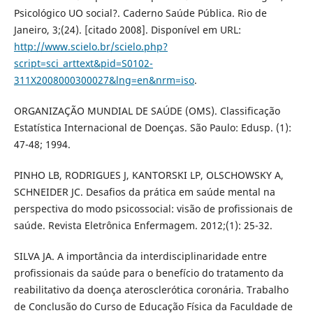
Psicológico UO social?. Caderno Saúde Pública. Rio de
Janeiro, 3;(24). [citado 2008]. Disponível em URL:
http://www.scielo.br/scielo.php?
script=sci_arttext&pid=S0102-
311X2008000300027&lng=en&nrm=iso
.
ORGANIZAÇÃO MUNDIAL DE SAÚDE (OMS). Classificação
Estatística Internacional de Doenças. São Paulo: Edusp. (1):
47-48; 1994.
PINHO LB, RODRIGUES J, KANTORSKI LP, OLSCHOWSKY A,
SCHNEIDER JC. Desafios da prática em saúde mental na
perspectiva do modo psicossocial: visão de profissionais de
saúde. Revista Eletrônica Enfermagem. 2012;(1): 25-32.
SILVA JA. A importância da interdisciplinaridade entre
profissionais da saúde para o benefício do tratamento da
reabilitativo da doença aterosclerótica coronária. Trabalho
de Conclusão do Curso de Educação Física da Faculdade de