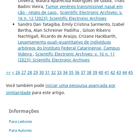
Oliveira, Maiara Aparecida Rodrigues de Godoi, Thaís
Badini Vieira,
Tumor venéreo transmissível nasal em
cão - relato de caso
,
Scientific Electronic Archives: v.
16 n. 12 (2023): Scientific Electronic Archives
Sandro Dan Tatagiba, Emily Cristina Sarmento, Izabel
Bertha, Alan Schreiner Padilha , Gilson Ribeiro
Nachtigall, Ricardo de Araújo, Crizane Hackbarth,
Levantamento quali-quantitativo de indivíduos
arbóreos do Instituto Federal Catarinense, Campus
Videira
,
Scientific Electronic Archives: v. 16 n. 11
(2023): Scientific Electronic Archives
<<
<
26
27
28
29
30
31
32
33
34
35
36
37
38
39
40
41
42
43
44
45
Você também pode
iniciar uma pesquisa avançada por
similaridade
para este artigo.
Informações
Para Leitores
Para Autores