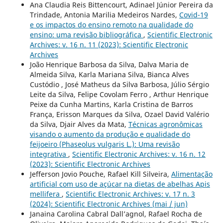
Ana Claudia Reis Bittencourt, Adinael Júnior Pereira da
Trindade, Antonia Marilia Medeiros Nardes,
Covid-19
e os impactos do ensino remoto na qualidade do
ensino: uma revisão bibliográfica
,
Scientific Electronic
Archives: v. 16 n. 11 (2023): Scientific Electronic
Archives
João Henrique Barbosa da Silva, Dalva Maria de
Almeida Silva, Karla Mariana Silva, Bianca Alves
Custódio , José Matheus da Silva Barbosa, Júlio Sérgio
Leite da Silva, Felipe Covolam Ferro , Arthur Henrique
Peixe da Cunha Martins, Karla Cristina de Barros
França, Erisson Marques da Silva, Ozael David Valério
da Silva, Djair Alves da Mata,
Técnicas agronômicas
visando o aumento da produção e qualidade do
feijoeiro (Phaseolus vulgaris L.): Uma revisão
integrativa
,
Scientific Electronic Archives: v. 16 n. 12
(2023): Scientific Electronic Archives
Jefferson Jovio Pouche, Rafael Kill Silveira,
Alimentação
artificial com uso de açúcar na dietas de abelhas Apis
mellifera
,
Scientific Electronic Archives: v. 17 n. 3
(2024): Scientific Electronic Archives (mai / jun)
Janaina Carolina Cabral Dall’agnol, Rafael Rocha de