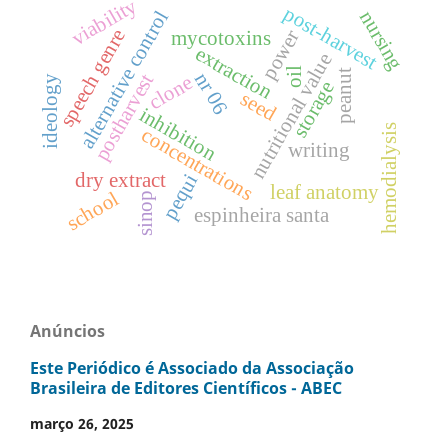
viability
post-harvest
nursing
alternative control
speech genre
power
mycotoxins
extraction
nutritional value
oil
peanut
nr 06
postharvest
clone
ideology
storage
seed
inhibition
hemodialysis
concentrations
writing
dry extract
pequi
leaf anatomy
school
sinop
espinheira santa
Anúncios
Este Periódico é Associado da Associação
Brasileira de Editores Científicos - ABEC
março 26, 2025