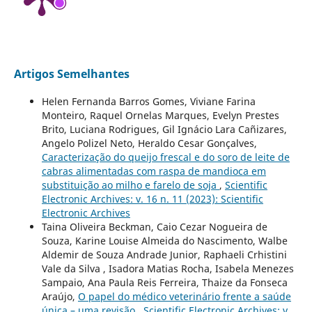
Artigos Semelhantes
Helen Fernanda Barros Gomes, Viviane Farina
Monteiro, Raquel Ornelas Marques, Evelyn Prestes
Brito, Luciana Rodrigues, Gil Ignácio Lara Cañizares,
Angelo Polizel Neto, Heraldo Cesar Gonçalves,
Caracterização do queijo frescal e do soro de leite de
cabras alimentadas com raspa de mandioca em
substituição ao milho e farelo de soja
,
Scientific
Electronic Archives: v. 16 n. 11 (2023): Scientific
Electronic Archives
Taina Oliveira Beckman, Caio Cezar Nogueira de
Souza, Karine Louise Almeida do Nascimento, Walbe
Aldemir de Souza Andrade Junior, Raphaeli Crhistini
Vale da Silva , Isadora Matias Rocha, Isabela Menezes
Sampaio, Ana Paula Reis Ferreira, Thaize da Fonseca
Araújo,
O papel do médico veterinário frente a saúde
única – uma revisão
,
Scientific Electronic Archives: v.