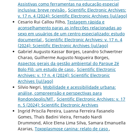
Assistivas como ferramentas na educação especial
inclusiva: breve revisão
,
Scientific Electronic Archives:
v. 17 n. 4 (2024): Scientific Electronic Archives (jul/ago)
Cesario Rui Callou Filho,
Testagem rápida e
aconselhamento paras as infecções relacionadas ao
sexo em usuários de um centro especializado: estudo
documental
,
Scientific Electronic Archives: v. 17 n. 4
(2024): Scientific Electronic Archives (jul/ago)
Gabriel Augusto Kassar Borges, Leandro Schwertner
Charao, Guilherme Augusto Nogueira Borges,
Aspectos gerais da gestão ambiental do Parque Zé
Bolo Flô: um estudo de caso
,
Scientific Electronic
Archives: v. 17 n. 4 (2024): Scientific Electronic
Archives (jul/ago)
Silvio Negri,
Mobilidade e acessibilidade urbana:
análise, compreensão e perspectivas para
Rondonópolis/MT
,
Scientific Electronic Archives: v. 17
n. 5 (2024): Scientific Electronic Archives
Ingrid Priscila Pereira, Luanna Ferreira Fasanelo
Gomes, Thaís Badini Vieira, Fernado Nardi
Drummond, Alice Elena Lima Silva, Samara Emanuella
Azarias,
Toxoplasmose canina: relato de caso
,