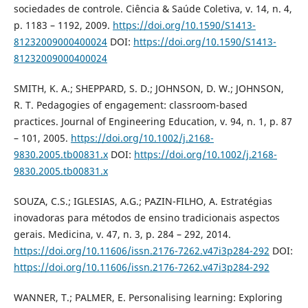
sociedades de controle. Ciência & Saúde Coletiva, v. 14, n. 4,
p. 1183 – 1192, 2009.
https://doi.org/10.1590/S1413-
81232009000400024
DOI:
https://doi.org/10.1590/S1413-
81232009000400024
SMITH, K. A.; SHEPPARD, S. D.; JOHNSON, D. W.; JOHNSON,
R. T. Pedagogies of engagement: classroom-based
practices. Journal of Engineering Education, v. 94, n. 1, p. 87
– 101, 2005.
https://doi.org/10.1002/j.2168-
9830.2005.tb00831.x
DOI:
https://doi.org/10.1002/j.2168-
9830.2005.tb00831.x
SOUZA, C.S.; IGLESIAS, A.G.; PAZIN-FILHO, A. Estratégias
inovadoras para métodos de ensino tradicionais aspectos
gerais. Medicina, v. 47, n. 3, p. 284 – 292, 2014.
https://doi.org/10.11606/issn.2176-7262.v47i3p284-292
DOI:
https://doi.org/10.11606/issn.2176-7262.v47i3p284-292
WANNER, T.; PALMER, E. Personalising learning: Exploring