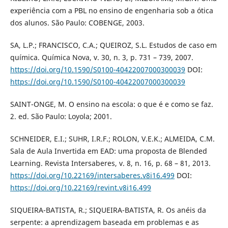
experiência com a PBL no ensino de engenharia sob a ótica
dos alunos. São Paulo: COBENGE, 2003.
SA, L.P.; FRANCISCO, C.A.; QUEIROZ, S.L. Estudos de caso em
química. Química Nova, v. 30, n. 3, p. 731 – 739, 2007.
https://doi.org/10.1590/S0100-40422007000300039
DOI:
https://doi.org/10.1590/S0100-40422007000300039
SAINT-ONGE, M. O ensino na escola: o que é e como se faz.
2. ed. São Paulo: Loyola; 2001.
SCHNEIDER, E.I.; SUHR, I.R.F.; ROLON, V.E.K.; ALMEIDA, C.M.
Sala de Aula Invertida em EAD: uma proposta de Blended
Learning. Revista Intersaberes, v. 8, n. 16, p. 68 – 81, 2013.
https://doi.org/10.22169/intersaberes.v8i16.499
DOI:
https://doi.org/10.22169/revint.v8i16.499
SIQUEIRA-BATISTA, R.; SIQUEIRA-BATISTA, R. Os anéis da
serpente: a aprendizagem baseada em problemas e as