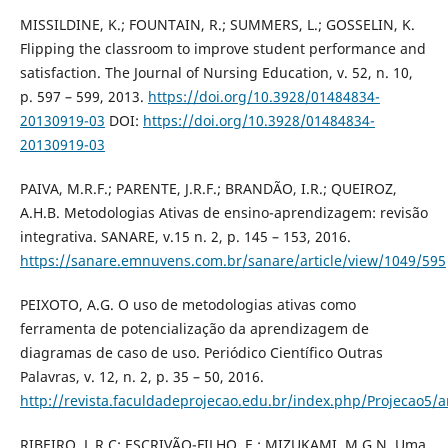
MISSILDINE, K.; FOUNTAIN, R.; SUMMERS, L.; GOSSELIN, K.
Flipping the classroom to improve student performance and
satisfaction. The Journal of Nursing Education, v. 52, n. 10,
p. 597 – 599, 2013.
https://doi.org/10.3928/01484834-
20130919-03
DOI:
https://doi.org/10.3928/01484834-
20130919-03
PAIVA, M.R.F.; PARENTE, J.R.F.; BRANDÃO, I.R.; QUEIROZ,
A.H.B. Metodologias Ativas de ensino-aprendizagem: revisão
integrativa. SANARE, v.15 n. 2, p. 145 – 153, 2016.
https://sanare.emnuvens.com.br/sanare/article/view/1049/595
PEIXOTO, A.G. O uso de metodologias ativas como
ferramenta de potencialização da aprendizagem de
diagramas de caso de uso. Periódico Científico Outras
Palavras, v. 12, n. 2, p. 35 – 50, 2016.
http://revista.faculdadeprojecao.edu.br/index.php/Projecao5/a
RIBEIRO, L.R.C; ESCRIVÃO-FILHO, E.; MIZUKAMI, M.G.N. Uma