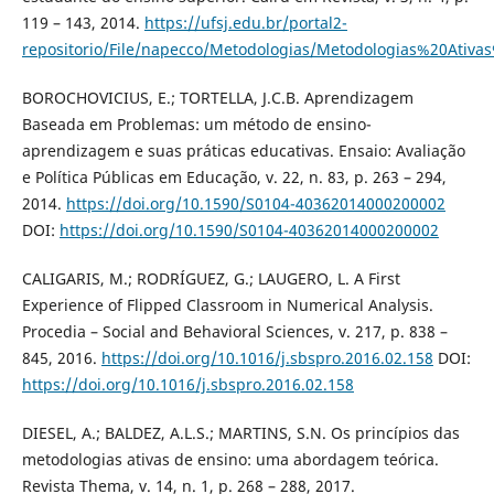
119 – 143, 2014.
https://ufsj.edu.br/portal2-
repositorio/File/napecco/Metodologias/Metodologias%20At
BOROCHOVICIUS, E.; TORTELLA, J.C.B. Aprendizagem
Baseada em Problemas: um método de ensino-
aprendizagem e suas práticas educativas. Ensaio: Avaliação
e Política Públicas em Educação, v. 22, n. 83, p. 263 – 294,
2014.
https://doi.org/10.1590/S0104-40362014000200002
DOI:
https://doi.org/10.1590/S0104-40362014000200002
CALIGARIS, M.; RODRÍGUEZ, G.; LAUGERO, L. A First
Experience of Flipped Classroom in Numerical Analysis.
Procedia – Social and Behavioral Sciences, v. 217, p. 838 –
845, 2016.
https://doi.org/10.1016/j.sbspro.2016.02.158
DOI:
https://doi.org/10.1016/j.sbspro.2016.02.158
DIESEL, A.; BALDEZ, A.L.S.; MARTINS, S.N. Os princípios das
metodologias ativas de ensino: uma abordagem teórica.
Revista Thema, v. 14, n. 1, p. 268 – 288, 2017.