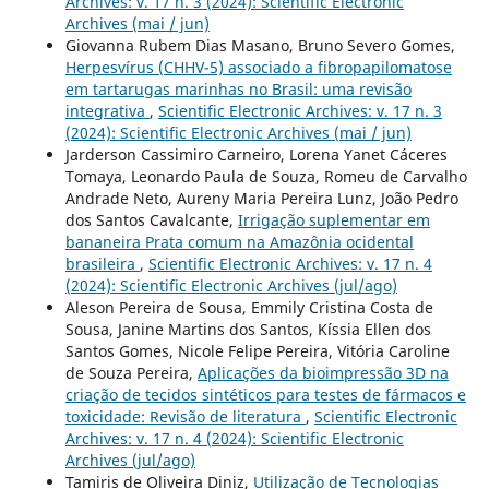
Archives: v. 17 n. 3 (2024): Scientific Electronic
Archives (mai / jun)
Giovanna Rubem Dias Masano, Bruno Severo Gomes,
Herpesvírus (CHHV-5) associado a fibropapilomatose
em tartarugas marinhas no Brasil: uma revisão
integrativa
,
Scientific Electronic Archives: v. 17 n. 3
(2024): Scientific Electronic Archives (mai / jun)
Jarderson Cassimiro Carneiro, Lorena Yanet Cáceres
Tomaya, Leonardo Paula de Souza, Romeu de Carvalho
Andrade Neto, Aureny Maria Pereira Lunz, João Pedro
dos Santos Cavalcante,
Irrigação suplementar em
bananeira Prata comum na Amazônia ocidental
brasileira
,
Scientific Electronic Archives: v. 17 n. 4
(2024): Scientific Electronic Archives (jul/ago)
Aleson Pereira de Sousa, Emmily Cristina Costa de
Sousa, Janine Martins dos Santos, Kíssia Ellen dos
Santos Gomes, Nicole Felipe Pereira, Vitória Caroline
de Souza Pereira,
Aplicações da bioimpressão 3D na
criação de tecidos sintéticos para testes de fármacos e
toxicidade: Revisão de literatura
,
Scientific Electronic
Archives: v. 17 n. 4 (2024): Scientific Electronic
Archives (jul/ago)
Tamiris de Oliveira Diniz,
Utilização de Tecnologias