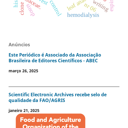
leaf anatomy
fabaceae.
writing
nr 06
clone
sinop
hemodialysis
Anúncios
Este Periódico é Associado da Associação
Brasileira de Editores Científicos - ABEC
março 26, 2025
Scientific Electronic Archives recebe selo de
qualidade da FAO/AGRIS
janeiro 21, 2025