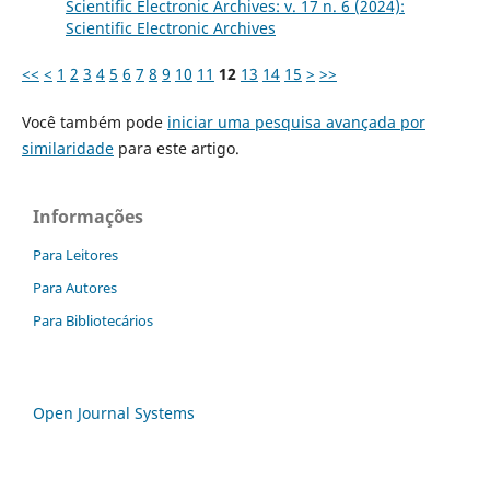
Scientific Electronic Archives: v. 17 n. 6 (2024):
Scientific Electronic Archives
<<
<
1
2
3
4
5
6
7
8
9
10
11
12
13
14
15
>
>>
Você também pode
iniciar uma pesquisa avançada por
similaridade
para este artigo.
Informações
Para Leitores
Para Autores
Para Bibliotecários
Open Journal Systems