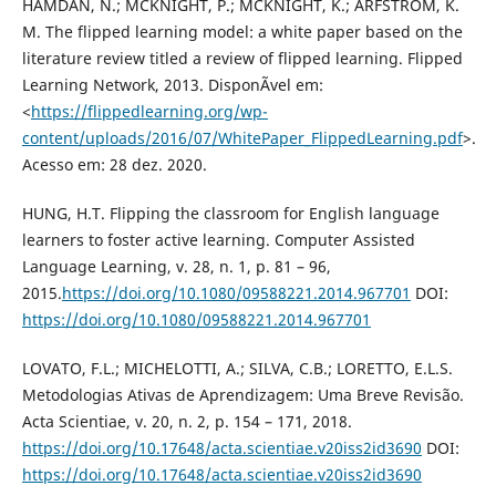
HAMDAN, N.; MCKNIGHT, P.; MCKNIGHT, K.; ARFSTROM, K.
M. The flipped learning model: a white paper based on the
literature review titled a review of flipped learning. Flipped
Learning Network, 2013. DisponÃ­vel em:
<
https://flippedlearning.org/wp-
content/uploads/2016/07/WhitePaper_FlippedLearning.pdf
>.
Acesso em: 28 dez. 2020.
HUNG, H.T. Flipping the classroom for English language
learners to foster active learning. Computer Assisted
Language Learning, v. 28, n. 1, p. 81 – 96,
2015.
https://doi.org/10.1080/09588221.2014.967701
DOI:
https://doi.org/10.1080/09588221.2014.967701
LOVATO, F.L.; MICHELOTTI, A.; SILVA, C.B.; LORETTO, E.L.S.
Metodologias Ativas de Aprendizagem: Uma Breve Revisão.
Acta Scientiae, v. 20, n. 2, p. 154 – 171, 2018.
https://doi.org/10.17648/acta.scientiae.v20iss2id3690
DOI:
https://doi.org/10.17648/acta.scientiae.v20iss2id3690