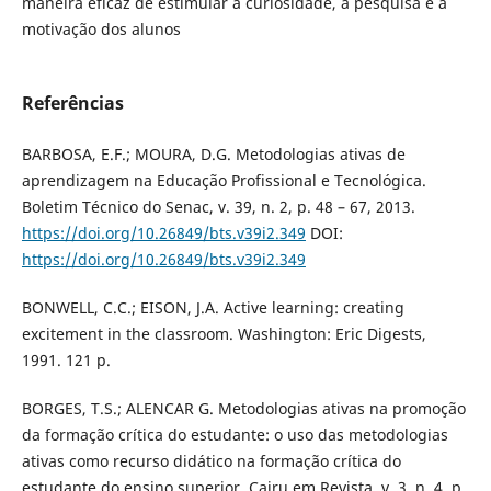
maneira eficaz de estimular a curiosidade, a pesquisa e a
motivação dos alunos
Referências
BARBOSA, E.F.; MOURA, D.G. Metodologias ativas de
aprendizagem na Educação Profissional e Tecnológica.
Boletim Técnico do Senac, v. 39, n. 2, p. 48 – 67, 2013.
https://doi.org/10.26849/bts.v39i2.349
DOI:
https://doi.org/10.26849/bts.v39i2.349
BONWELL, C.C.; EISON, J.A. Active learning: creating
excitement in the classroom. Washington: Eric Digests,
1991. 121 p.
BORGES, T.S.; ALENCAR G. Metodologias ativas na promoção
da formação crítica do estudante: o uso das metodologias
ativas como recurso didático na formação crítica do
estudante do ensino superior. Cairu em Revista, v. 3, n. 4, p.