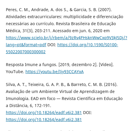
Peres, C. M., Andrade, A. dos S., & Garcia, S. B. (2007).
Atividades extracurriculares: multiplicidade e diferenciação
necessárias ao currículo. Revista Brasileira de Educação
Médica, 31(3), 203-211. Acessado em jun. 6, 2020 em
https://www.scielo.br/j/rbem/a/9zRv4FHsknWwCxq9V3kJ5Dj/?
lang=pt&format=pdf
DOI:
https://doi.org/10.1590/S0100-
55022007000300002
Resposta Imune a fungos. [2019, dezembro 2]. [Vídeo].
YouTube.
https://youtu.be/Ijy93CCAYxA
Silva, A. T., Teixeira, G. A. P. B., & Barreto, C. M. B. (2016).
Avaliação de um Ambiente Virtual de Aprendizagem de
Imunologia. EAD em foco — Revista Científica em Educação
a Distância, 6, 172-191.
https://doi.org/10.18264/eadf.v6i2.381
DOI:
https://doi.org/10.18264/eadf.v6i2.381