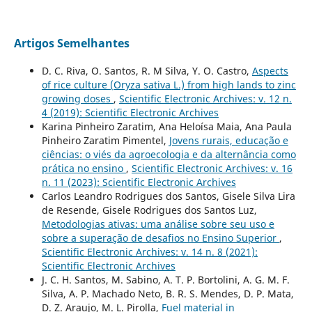
Artigos Semelhantes
D. C. Riva, O. Santos, R. M Silva, Y. O. Castro,
Aspects
of rice culture (Oryza sativa L.) from high lands to zinc
growing doses
,
Scientific Electronic Archives: v. 12 n.
4 (2019): Scientific Electronic Archives
Karina Pinheiro Zaratim, Ana Heloísa Maia, Ana Paula
Pinheiro Zaratim Pimentel,
Jovens rurais, educação e
ciências: o viés da agroecologia e da alternância como
prática no ensino
,
Scientific Electronic Archives: v. 16
n. 11 (2023): Scientific Electronic Archives
Carlos Leandro Rodrigues dos Santos, Gisele Silva Lira
de Resende, Gisele Rodrigues dos Santos Luz,
Metodologias ativas: uma análise sobre seu uso e
sobre a superação de desafios no Ensino Superior
,
Scientific Electronic Archives: v. 14 n. 8 (2021):
Scientific Electronic Archives
J. C. H. Santos, M. Sabino, A. T. P. Bortolini, A. G. M. F.
Silva, A. P. Machado Neto, B. R. S. Mendes, D. P. Mata,
D. Z. Araujo, M. L. Pirolla,
Fuel material in