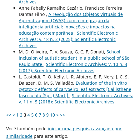
Archives
Anne Fabelly Ramalho Cezário, Francisco Ferreira
Dantas Filho ,
A revolução dos Objetos Virtuais de
Aprendizagem (OVAS) com a integração da
inteligência artificial: inovações e impactos na
educação contemporânea
,
Scientific Electronic
Archives: v. 18 n. 2 (2025): Scientific Electronic
Archives
M. D. Oliveira, T. V. Souza, G. C. F. Donati,
School
inclusion of autistic student in a public school of São
Paulo State
,
Scientific Electronic Archives: v. 10 n. 3
(2017): Scientific Electronic Archives
L. Castoldi, T. O. Kelly, L. R. Albiero, E. F. Nery, J. C. S.
Dalazen, D. M. S. Valladão,
Evaluation of the in vitro
cytotoxic effects of carvoeiro leaf extracts [Callisthene
fasciculata (Spr.) Mart.]
,
Scientific Electronic Archives:
v. 11 n. 5 (2018): Scientific Electronic Archives
<<
<
1
2
3
4
5
6
7
8
9
10
>
>>
Você também pode
iniciar uma pesquisa avançada por
similaridade
para este artigo.