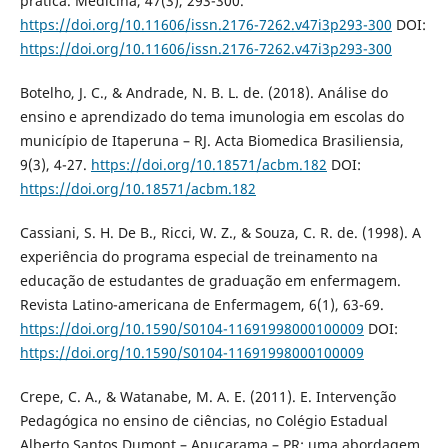
prática. Medicina, 47(3), 293-300.
https://doi.org/10.11606/issn.2176-7262.v47i3p293-300
DOI:
https://doi.org/10.11606/issn.2176-7262.v47i3p293-300
Botelho, J. C., & Andrade, N. B. L. de. (2018). Análise do
ensino e aprendizado do tema imunologia em escolas do
município de Itaperuna – RJ. Acta Biomedica Brasiliensia,
9(3), 4-27.
https://doi.org/10.18571/acbm.182
DOI:
https://doi.org/10.18571/acbm.182
Cassiani, S. H. De B., Ricci, W. Z., & Souza, C. R. de. (1998). A
experiência do programa especial de treinamento na
educação de estudantes de graduação em enfermagem.
Revista Latino-americana de Enfermagem, 6(1), 63-69.
https://doi.org/10.1590/S0104-11691998000100009
DOI:
https://doi.org/10.1590/S0104-11691998000100009
Crepe, C. A., & Watanabe, M. A. E. (2011). E. Intervenção
Pedagógica no ensino de ciências, no Colégio Estadual
Alberto Santos Dumont – Apucarama – PR: uma abordagem