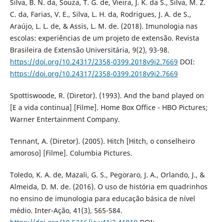
Silva, B. N. da, Souza, T. G. de, Vieira, J. K. da S., Silva, M. Z.
C. da, Farias, V. E., Silva, L. H. da, Rodrigues, J. A. de S.,
Araújo, L. L. de, & Assis, L. M. de. (2018). Imunologia nas
escolas: experiências de um projeto de extensão. Revista
Brasileira de Extensão Universitária, 9(2), 93-98.
https://doi.org/10.24317/2358-0399.2018v9i2.7669
DOI:
https://doi.org/10.24317/2358-0399.2018v9i2.7669
Spottiswoode, R. (Diretor). (1993). And the band played on
[E a vida continua] [Filme]. Home Box Office - HBO Pictures;
Warner Entertainment Company.
Tennant, A. (Diretor). (2005). Hitch [Hitch, o conselheiro
amoroso] [Filme]. Columbia Pictures.
Toledo, K. A. de, Mazali, G. S., Pegoraro, J. A., Orlando, J., &
Almeida, D. M. de. (2016). O uso de história em quadrinhos
no ensino de imunologia para educação básica de nível
médio. Inter-Ação, 41(3), 565-584.