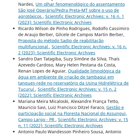
Nardes,
Um olhar fenomenológico do assentamento
São José Operário/Pedra Preta-MT sobre o uso de
agrotóxicos
,
Scientific Electronic Archives: v. 16 n. 1
(2023): Scientific Electronic Archives
Ricardo Wilson de Pinho Rodrigues, Rodolfo Cassimiro
de Araujo Berber, Gilcele de Campos Martin Berber,
Proposta do método Sadip de reabilitação
multifuncional
,
Scientific Electronic Archives: v. 16 n.
2 (2023): Scientific Electronic Archives
Sandro Dan Tatagiba, Suzy Simône da Silva, Thaís
Azevedo Cardoso, Mary Helen Pestana da Costa,
Renan Lopes de Aguiar,
Qualidade limnológica da
água em ambiente de criação de tambaqui em
tanques-rede no reservatório da Usina Hidrelétrica de
Tucuruí
,
Scientific Electronic Archives: v. 15 n. 2
(2022): Scientific Electronic Archives
Mariana Meira Micaloski, Alexandre França Tetto,
Mauricio Savi, Luiz Francisco Ditzel Faraco,
Gestão e
participação social na Floresta Nacional do Assungui,
Campo Largo - PR
,
Scientific Electronic Archives: v. 15
n. 11 (2022): Scientific Electronic Archives
Antonio Paulo Wandesson Pinheiro Sousa, Antonio