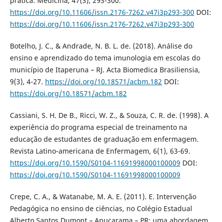
prática. Medicina, 47(3), 293-300.
https://doi.org/10.11606/issn.2176-7262.v47i3p293-300
DOI:
https://doi.org/10.11606/issn.2176-7262.v47i3p293-300
Botelho, J. C., & Andrade, N. B. L. de. (2018). Análise do
ensino e aprendizado do tema imunologia em escolas do
município de Itaperuna – RJ. Acta Biomedica Brasiliensia,
9(3), 4-27.
https://doi.org/10.18571/acbm.182
DOI:
https://doi.org/10.18571/acbm.182
Cassiani, S. H. De B., Ricci, W. Z., & Souza, C. R. de. (1998). A
experiência do programa especial de treinamento na
educação de estudantes de graduação em enfermagem.
Revista Latino-americana de Enfermagem, 6(1), 63-69.
https://doi.org/10.1590/S0104-11691998000100009
DOI:
https://doi.org/10.1590/S0104-11691998000100009
Crepe, C. A., & Watanabe, M. A. E. (2011). E. Intervenção
Pedagógica no ensino de ciências, no Colégio Estadual
Alberto Santos Dumont – Apucarama – PR: uma abordagem