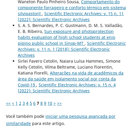
Waneton Paulo Pinheiro Sousa,
Comportamento do
componente forrageiro e conforto térmico em sistema
silvipastoril
,
Scientific Electronic Archives: v. 15 n. 11
(2022): Scientific Electronic Archives
S. A. S. Bernardes, P. C. Gustmann, D. M. S. Valladão,
E. B. Ribeiro,
Sun exposure and photoprotection
habits evaluation of high school students at enio
pipino public school in Sinop-MT
,
Scientific Electronic
Archives: v. 11 n. 1 (2018): Scientific Electronic
Archives
Sirlei Favero Cetolin, Naiara Luísa Hammes, Simone
Kelly Cetolin, Vilma Beltrame, Luciano Fiorentin,
Katiana Fiorelli,
Alterações na vida de acadêmicos da
área da saúde em isolamento social por conta da
Covid-19
,
Scientific Electronic Archives: v. 15 n. 4
(2022): Scientific Electronic Archives
<<
<
1
2
3
4
5
6
7
8
9
10
>
>>
Você também pode
iniciar uma pesquisa avançada por
similaridade
para este artigo.