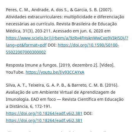
Peres, C. M., Andrade, A. dos S., & Garcia, S. B. (2007).
Atividades extracurriculares: multiplicidade e diferenciação
necessárias ao currículo. Revista Brasileira de Educação
Médica, 31(3), 203-211. Acessado em jun. 6, 2020 em
https://www.scielo.br/j/rbem/a/9zRv4FHsknWwCxq9V3kJ5Dj/?
lang=pt&format=pdf
DOI:
https://doi.org/10.1590/S0100-
55022007000300002
Resposta Imune a fungos. [2019, dezembro 2]. [Vídeo].
YouTube.
https://youtu.be/Ijy93CCAYxA
Silva, A. T., Teixeira, G. A. P. B., & Barreto, C. M. B. (2016).
Avaliação de um Ambiente Virtual de Aprendizagem de
Imunologia. EAD em foco — Revista Científica em Educação
a Distância, 6, 172-191.
https://doi.org/10.18264/eadf.v6i2.381
DOI:
https://doi.org/10.18264/eadf.v6i2.381