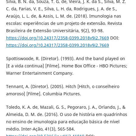
Silva, B. N. da, Souza, T. G. de, Vieira, J. K. da S., Silva, M. Z.
C. da, Farias, V. E., Silva, L. H. da, Rodrigues, J. A. de S.,
Araújo, L. L. de, & Assis, L. M. de. (2018). Imunologia nas
escolas: experiências de um projeto de extensão. Revista
Brasileira de Extensão Universitária, 9(2), 93-98.
https://doi.org/10.24317/2358-0399.2018v9i2.7669
DOI:
https://doi.org/10.24317/2358-0399.2018v9i2.7669
Spottiswoode, R. (Diretor). (1993). And the band played on
[E a vida continua] [Filme]. Home Box Office - HBO Pictures;
Warner Entertainment Company.
Tennant, A. (Diretor). (2005). Hitch [Hitch, o conselheiro
amoroso] [Filme]. Columbia Pictures.
Toledo, K. A. de, Mazali, G. S., Pegoraro, J. A., Orlando, J., &
Almeida, D. M. de. (2016). O uso de história em quadrinhos
no ensino de imunologia para educação básica de nível
médio. Inter-Ação, 41(3), 565-584.