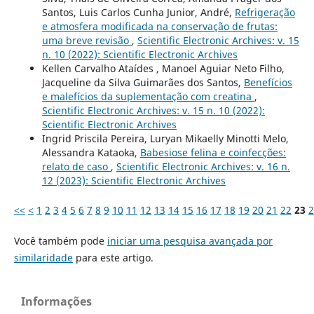
Santos, Luis Carlos Cunha Junior, André,
Refrigeração
e atmosfera modificada na conservação de frutas:
uma breve revisão
,
Scientific Electronic Archives: v. 15
n. 10 (2022): Scientific Electronic Archives
Kellen Carvalho Ataídes , Manoel Aguiar Neto Filho,
Jacqueline da Silva Guimarães dos Santos,
Benefícios
e malefícios da suplementação com creatina
,
Scientific Electronic Archives: v. 15 n. 10 (2022):
Scientific Electronic Archives
Ingrid Priscila Pereira, Luryan Mikaelly Minotti Melo,
Alessandra Kataoka,
Babesiose felina e coinfecções:
relato de caso
,
Scientific Electronic Archives: v. 16 n.
12 (2023): Scientific Electronic Archives
<<
<
1
2
3
4
5
6
7
8
9
10
11
12
13
14
15
16
17
18
19
20
21
22
23
2
Você também pode
iniciar uma pesquisa avançada por
similaridade
para este artigo.
Informações