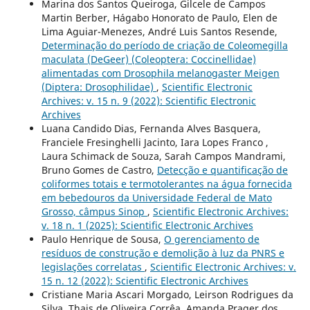
Marina dos Santos Queiroga, Gilcele de Campos
Martin Berber, Hágabo Honorato de Paulo, Elen de
Lima Aguiar-Menezes, André Luis Santos Resende,
Determinação do período de criação de Coleomegilla
maculata (DeGeer) (Coleoptera: Coccinellidae)
alimentadas com Drosophila melanogaster Meigen
(Diptera: Drosophilidae)
,
Scientific Electronic
Archives: v. 15 n. 9 (2022): Scientific Electronic
Archives
Luana Candido Dias, Fernanda Alves Basquera,
Franciele Fresinghelli Jacinto, Iara Lopes Franco ,
Laura Schimack de Souza, Sarah Campos Mandrami,
Bruno Gomes de Castro,
Detecção e quantificação de
coliformes totais e termotolerantes na água fornecida
em bebedouros da Universidade Federal de Mato
Grosso, câmpus Sinop
,
Scientific Electronic Archives:
v. 18 n. 1 (2025): Scientific Electronic Archives
Paulo Henrique de Sousa,
O gerenciamento de
resíduos de construção e demolição à luz da PNRS e
legislações correlatas
,
Scientific Electronic Archives: v.
15 n. 12 (2022): Scientific Electronic Archives
Cristiane Maria Ascari Morgado, Leirson Rodrigues da
Silva, Thais de Oliveira Corrêa, Amanda Prager dos