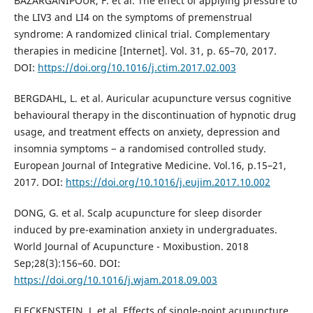
BAZARGANIPOUR, F. et al. The effect of applying pressure to
the LIV3 and LI4 on the symptoms of premenstrual
syndrome: A randomized clinical trial. Complementary
therapies in medicine [Internet]. Vol. 31, p. 65–70, 2017.
DOI:
https://doi.org/10.1016/j.ctim.2017.02.003
BERGDAHL, L. et al. Auricular acupuncture versus cognitive
behavioural therapy in the discontinuation of hypnotic drug
usage, and treatment effects on anxiety, depression and
insomnia symptoms − a randomised controlled study.
European Journal of Integrative Medicine. Vol.16, p.15–21,
2017. DOI:
https://doi.org/10.1016/j.eujim.2017.10.002
DONG, G. et al. Scalp acupuncture for sleep disorder
induced by pre-examination anxiety in undergraduates.
World Journal of Acupuncture - Moxibustion. 2018
Sep;28(3):156–60. DOI:
https://doi.org/10.1016/j.wjam.2018.09.003
FLECKENSTEIN, J. et al. Effects of single-point acupuncture