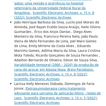
gatos: uma revisão e ocorrência no hospital
veterinário da Universidade Federal Rural da
Amazônia
,
Scientific Electronic Archives: v. 15 n. 8
(2022): Scientific Electronic Archives
João Henrique Barbosa da Silva, Lucilo José Morais de
Almeida, José Rayan Eraldo Souza Araújo, Haile Silvino
Guimarães , Érico dos Anjos Dantas , Diego Alves
Monteiro da Silva, Francisco Pereira Neto, João Paulo
Vieira de Melo Fernandes de Lima, Joel Marx Gomes
de Lima, Emily Mirlene da Costa Alves , Eduardo
Marinho Gomes, Adilma Maria da Silva, Laura Cristina
Mota Toledo, Ricardo Gonçalves de Souza Fernandes ,
Adailton Bernardo de Oliveira, Edson de Souza Silva,
Variabilidade temporal (2000 – 2020) da produção de
cana-de-açúcar em Alagoa Nova, Brejo Paraibano
,
Scientific Electronic Archives: v. 15 n. 8 (2022):
Scientific Electronic Archives
Larissa Kelly Menezes Sloboda, Domingos de Faria
Júnior,
Eletroquimioterapia como tratamento
adjuvante para sarcoma de aplicação felino - relato de
caso
,
Scientific Electronic Archives: v. 15 n. 5 (2022):
Scientific Electronic Archives