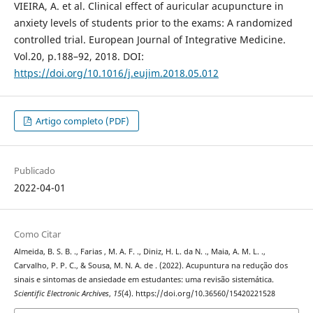
VIEIRA, A. et al. Clinical effect of auricular acupuncture in
anxiety levels of students prior to the exams: A randomized
controlled trial. European Journal of Integrative Medicine.
Vol.20, p.188–92, 2018. DOI:
https://doi.org/10.1016/j.eujim.2018.05.012
Artigo completo (PDF)
Publicado
2022-04-01
Como Citar
Almeida, B. S. B. ., Farias , M. A. F. ., Diniz, H. L. da N. ., Maia, A. M. L. .,
Carvalho, P. P. C., & Sousa, M. N. A. de . (2022). Acupuntura na redução dos
sinais e sintomas de ansiedade em estudantes: uma revisão sistemática.
Scientific Electronic Archives
,
15
(4). https://doi.org/10.36560/15420221528