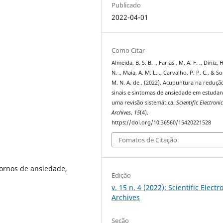
Publicado
2022-04-01
Como Citar
Almeida, B. S. B. ., Farias , M. A. F. ., Diniz, 
N. ., Maia, A. M. L. ., Carvalho, P. P. C., & S
M. N. A. de . (2022). Acupuntura na reduçã
sinais e sintomas de ansiedade em estudan
uma revisão sistemática.
Scientific Electroni
Archives
,
15
(4).
https://doi.org/10.36560/15420221528
Fomatos de Citação
ornos de ansiedade,
Edição
v. 15 n. 4 (2022): Scientific Electr
Archives
Seção