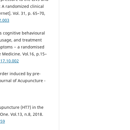
 A randomized clinical
net]. Vol. 31, p. 65–70,
2.003
s cognitive behavioural
 usage, and treatment
ymptoms − a randomised
e Medicine. Vol.16, p.15–
017.10.002
order induced by pre-
ournal of Acupuncture -
cupuncture (HT7) in the
 One. Vol.13, n.8, 2018.
659