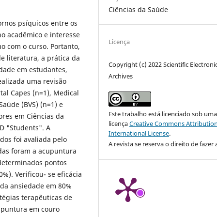
Ciências da Saúde
rnos psíquicos entre os
o acadêmico e interesse
Licença
mo com o curso. Portanto,
 literatura, a prática da
Copyright (c) 2022 Scientific Electroni
edade em estudantes,
Archives
alizada uma revisão
tal Capes (n=1), Medical
 Saúde (BVS) (n=1) e
Este trabalho está licenciado sob um
tores em Ciências da
licença
Creative Commons Attribution
D "Students". A
International License
.
dos foi avaliada pelo
A revista se reserva o direito de fazer 
adas foram a acupuntura
 determinados pontos
). Verificou- se eficácia
 da ansiedade em 80%
tégias terapêuticas de
upuntura em couro