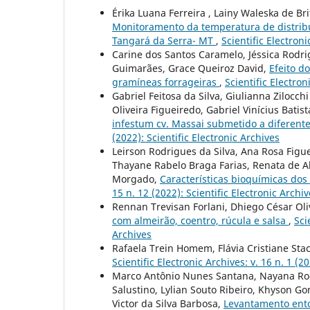
Érika Luana Ferreira , Lainy Waleska de Bri
Monitoramento da temperatura de distribu
Tangará da Serra- MT
,
Scientific Electroni
Carine dos Santos Caramelo, Jéssica Rodri
Guimarães, Grace Queiroz David,
Efeito d
gramíneas forrageiras
,
Scientific Electron
Gabriel Feitosa da Silva, Giulianna Zilocch
Oliveira Figueiredo, Gabriel Vinícius Batist
infestum cv. Massai submetido a diferent
(2022): Scientific Electronic Archives
Leirson Rodrigues da Silva, Ana Rosa Figu
Thayane Rabelo Braga Farias, Renata de Alm
Morgado,
Características bioquímicas dos
15 n. 12 (2022): Scientific Electronic Archi
Rennan Trevisan Forlani, Dhiego César Oli
com almeirão, coentro, rúcula e salsa
,
Sci
Archives
Rafaela Trein Homem, Flávia Cristiane St
Scientific Electronic Archives: v. 16 n. 1 (2
Marco Antônio Nunes Santana, Nayana Rodr
Salustino, Lylian Souto Ribeiro, Khyson Go
Victor da Silva Barbosa,
Levantamento ento