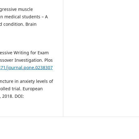
ogressive muscle
in medical students – A
d condition. Brain
ressive Writing for Exam
sover Investigation. Plos
1371/journal.pone.0238307
uncture in anxiety levels of
olled trial. European
, 2018. DOI: