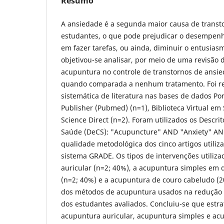
Resumo
A ansiedade é a segunda maior causa de transto
estudantes, o que pode prejudicar o desempenh
em fazer tarefas, ou ainda, diminuir o entusias
objetivou-se analisar, por meio de uma revisão de
acupuntura no controle de transtornos de ansi
quando comparada a nenhum tratamento. Foi re
sistemática de literatura nas bases de dados Por
Publisher (Pubmed) (n=1), Biblioteca Virtual em
Science Direct (n=2). Foram utilizados os Descri
Saúde (DeCS): "Acupuncture" AND "Anxiety" AN
qualidade metodológica dos cinco artigos utiliza
sistema GRADE. Os tipos de intervenções utiliz
auricular (n=2; 40%), a acupuntura simples em
(n=2; 40%) e a acupuntura de couro cabeludo (20%
dos métodos de acupuntura usados na redução
dos estudantes avaliados. Concluiu-se que estra
acupuntura auricular, acupuntura simples e ac