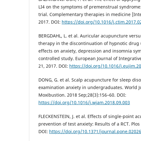
LI4 on the symptoms of premenstrual syndrome:
trial. Complementary therapies in medicine [Inter
2017. DOI:
https://doi.org/10.1016/j.ctim.2017.0
BERGDAHL, L. et al. Auricular acupuncture versu
therapy in the discontinuation of hypnotic drug
effects on anxiety, depression and insomnia s
controlled study. European Journal of Integrativ
21, 2017. DOI:
https://doi.org/10.1016/j.eujim.2
DONG, G. et al. Scalp acupuncture for sleep dis
examination anxiety in undergraduates. World J
Moxibustion. 2018 Sep;28(3):156–60. DOI:
https://doi.org/10.1016/j.wjam.2018.09.003
FLECKENSTEIN, J. et al. Effects of single-point a
prevention of test anxiety: Results of a RCT. Plos
DOI:
https://doi.org/10.1371/journal.pone.0202