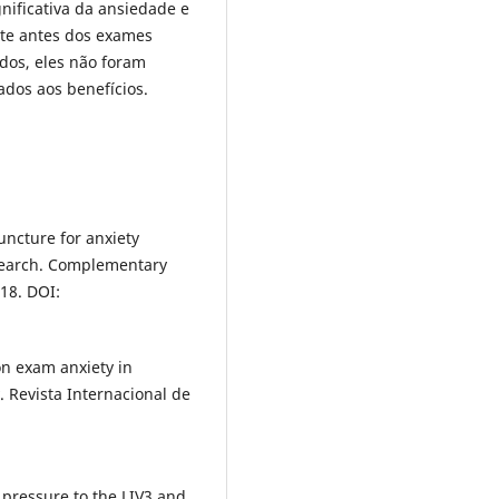
nificativa da ansiedade e
te antes dos exames
ados, eles não foram
dos aos benefícios.
ncture for anxiety
research. Complementary
018. DOI:
on exam anxiety in
 Revista Internacional de
 pressure to the LIV3 and