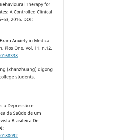
 Behavioural Therapy for
s: A Controlled Clinical
6–63, 2016. DOI:
 Exam Anxiety in Medical
 Plos One. Vol. 11, n.12,
e.0168338
anding (Zhanzhuang) qigong
college students.
os à Depressão e
Área da Saúde de um
ista Brasileira De
I:
20180092