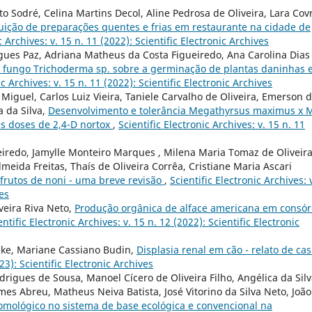
to Sodré, Celina Martins Decol, Aline Pedrosa de Oliveira, Lara Cov
ição de preparações quentes e frias em restaurante na cidade de
c Archives: v. 15 n. 11 (2022): Scientific Electronic Archives
gues Paz, Adriana Matheus da Costa Figueiredo, Ana Carolina Dias
o fungo Trichoderma sp. sobre a germinação de plantas daninhas 
ic Archives: v. 15 n. 11 (2022): Scientific Electronic Archives
i Miguel, Carlos Luiz Vieira, Taniele Carvalho de Oliveira, Emerson 
a da Silva,
Desenvolvimento e tolerância Megathyrsus maximus x 
es doses de 2,4-D nortox
,
Scientific Electronic Archives: v. 15 n. 11
eiredo, Jamylle Monteiro Marques , Milena Maria Tomaz de Oliveira
eida Freitas, Thaís de Oliveira Corrêa, Cristiane Maria Ascari
 frutos de noni - uma breve revisão
,
Scientific Electronic Archives: 
ves
veira Riva Neto,
Produção orgânica de alface americana em consór
entific Electronic Archives: v. 15 n. 12 (2022): Scientific Electronic
acke, Mariane Cassiano Budin,
Displasia renal em cão - relato de ca
023): Scientific Electronic Archives
igues de Sousa, Manoel Cícero de Oliveira Filho, Angélica da Sil
mes Abreu, Matheus Neiva Batista, José Vitorino da Silva Neto, João
mológico no sistema de base ecológica e convencional na