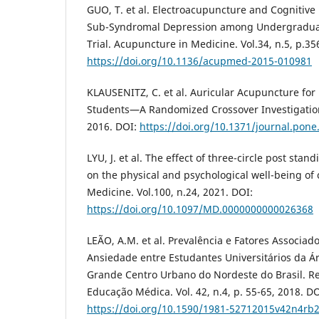
GUO, T. et al. Electroacupuncture and Cognitive
Sub-Syndromal Depression among Undergraduate
Trial. Acupuncture in Medicine. Vol.34, n.5, p.35
https://doi.org/10.1136/acupmed-2015-010981
KLAUSENITZ, C. et al. Auricular Acupuncture for
Students—A Randomized Crossover Investigation.
2016. DOI:
https://doi.org/10.1371/journal.pon
LYU, J. et al. The effect of three-circle post st
on the physical and psychological well-being of 
Medicine. Vol.100, n.24, 2021. DOI:
https://doi.org/10.1097/MD.0000000000026368
LEÃO, A.M. et al. Prevalência e Fatores Associad
Ansiedade entre Estudantes Universitários da 
Grande Centro Urbano do Nordeste do Brasil. Rev
Educação Médica. Vol. 42, n.4, p. 55-65, 2018. DO
https://doi.org/10.1590/1981-52712015v42n4rb