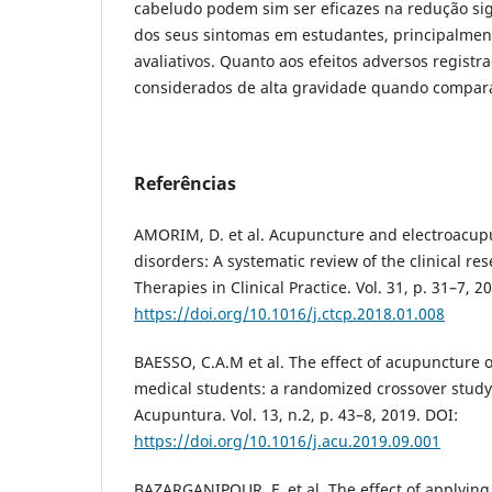
cabeludo podem sim ser eficazes na redução sig
dos seus sintomas em estudantes, principalmen
avaliativos. Quanto aos efeitos adversos registr
considerados de alta gravidade quando compara
Referências
AMORIM, D. et al. Acupuncture and electroacupu
disorders: A systematic review of the clinical 
Therapies in Clinical Practice. Vol. 31, p. 31–7, 2
https://doi.org/10.1016/j.ctcp.2018.01.008
BAESSO, C.A.M et al. The effect of acupuncture 
medical students: a randomized crossover study.
Acupuntura. Vol. 13, n.2, p. 43–8, 2019. DOI:
https://doi.org/10.1016/j.acu.2019.09.001
BAZARGANIPOUR, F. et al. The effect of applying