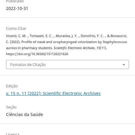
Publicado
2022-10-31
Como Citar
Vicenti, C. M. ., Tomazeli, E. C. ., Muraoka, J. Y. ., Donofrio, F. C. ., & Bonacorsi,
C. (2022). Profile of nasal and oropharyngeal colonization by Staphylococcus
aureus in pharmacy students.
Scientific Electronic Archives
,
15
(11).
https://doi.org/10.36560/151120221626
Fomatos de Citação
Edição
v. 15 n. 11 (2022): Scientific Electronic Archives
Seção
Ciências da Saúde
Licença