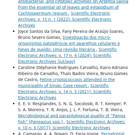
antibacterial, and cytotoxic activities on Artemia salina
from the essential oil of leaves and xylopodium of
Cochlospermum regium
,
Scientific Electronic
Archives: v. 15 n. 1 (2022): Scientific Electronic
Archives
Joyce Santos da Silva, Fany Pereira de Araújo Soares,
Bruno Severo Gomes,
Investigação dos micro-
organismos patogênicos em aparelhos celulares e
fones de ouvido: Uma revisão literária
,
Scientific
Electronic Archives: v. 17 n. 4 (2024): Scientific
Electronic Archives (jul/ago)
Caroline Stéphanie Rodrigues Carvalho, Kairo Adriano
Ribeiro de Carvalho, Thaís Badini Vieira, Bruno Gomes
de Castro,
Feline cryptococcosis attended in the
municipality of Sinop: Case report
,
Scientific
Electronic Archives: v. 14 n. 5 (2021): Scientific
Electronic Archives
E. E. V. Resplandes, S. N. G. Socoloski, R. T. Kemper, P.
S. A. Moreira, T. R. Anjos, J. L. F. Fortuna, T. B. Vieira,
Microbiological and parasitological quality of “Panga
fish" (Pangasius spp.)
,
Scientific Electronic Archives:
v. 10 n. 6 (2017): Scientific Electronic Archives
A. Camargo, A. A. Novais, D. Faria Júnior,
Periodontal