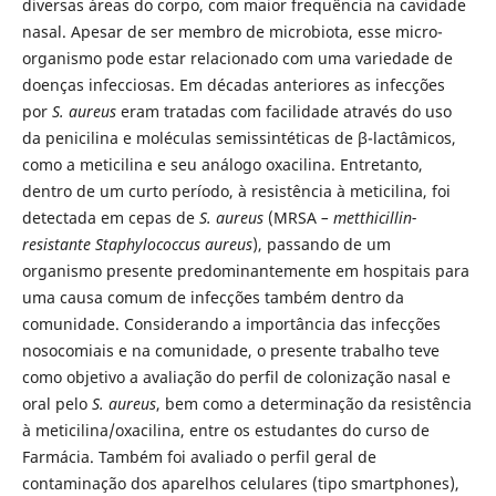
diversas áreas do corpo, com maior frequência na cavidade
nasal. Apesar de ser membro de microbiota, esse micro-
organismo pode estar relacionado com uma variedade de
doenças infecciosas. Em décadas anteriores as infecções
por
S. aureus
eram tratadas com facilidade através do uso
da penicilina e moléculas semissintéticas de β-lactâmicos,
como a meticilina e seu análogo oxacilina. Entretanto,
dentro de um curto período, à resistência à meticilina, foi
detectada em cepas de
S. aureus
(MRSA
– metthicillin-
resistante Staphylococcus aureus
), passando de um
organismo presente predominantemente em hospitais para
uma causa comum de infecções também dentro da
comunidade. Considerando a importância das infecções
nosocomiais e na comunidade, o presente trabalho teve
como objetivo a avaliação do perfil de colonização nasal e
oral pelo
S. aureus
, bem como a determinação da resistência
à meticilina/oxacilina, entre os estudantes do curso de
Farmácia. Também foi avaliado o perfil geral de
contaminação dos aparelhos celulares (tipo smartphones),