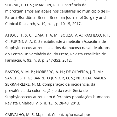
SOBRAL, F. O. S.; MARSON, R. F. Ocorrência de
microrganismos em aparelhos celulares no município de Ji-
Paraná-Rondônia, Brasil. Brazilian Journal of Surgery and
Clinical Research, v. 19, n. 1, p. 10-15, 2017.
ATIQUE, T. S. C.; LIMA, T. A. M.; SOUZA, V. A.; PACHECO, P. F.
C.; FURINI, A. A. C. Sensibilidade à meticilina/oxacilina de
Staphylococcus aureus isolados da mucosa nasal de alunos
do Centro Universitário de Rio Preto. Revista Brasileira de
Farmácia, v. 93, n. 3, p. 347-352, 2012.
BASTOS, V. M. P.; NORBERG, A. N.; DE OLIVEIRA, J. T. M.;
SANCHES, F. G.; BARRETO JUNIOR, O. S.; NICOLAU MAUÉS
SERRA-FREIRE, N. M. Comparação da incidência, da
prevalência da colonização, e da resistência de
Staphylococcus aureus em diferentes populações humanas.
Revista Uniabeu, v. 6, n. 13, p. 28-40, 2013.
CARVALHO, M. S. M.; et al. Colonização nasal por