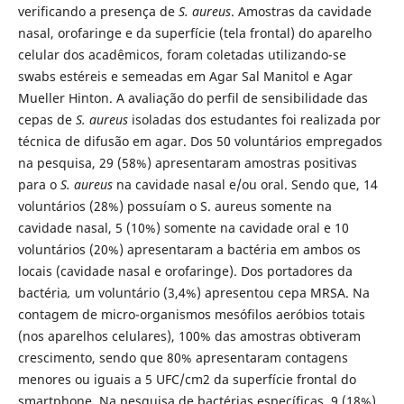
verificando a presença de
S. aureus
. Amostras da cavidade
nasal, orofaringe e da superfície (tela frontal) do aparelho
celular dos acadêmicos, foram coletadas utilizando-se
swabs estéreis e semeadas em Agar Sal Manitol e Agar
Mueller Hinton. A avaliação do perfil de sensibilidade das
cepas de
S. aureus
isoladas dos estudantes foi realizada por
técnica de difusão em agar. Dos 50 voluntários empregados
na pesquisa, 29 (58%) apresentaram amostras positivas
para o
S. aureus
na cavidade nasal e/ou oral. Sendo que, 14
voluntários (28%) possuíam o S. aureus somente na
cavidade nasal, 5 (10%) somente na cavidade oral e 10
voluntários (20%) apresentaram a bactéria em ambos os
locais (cavidade nasal e orofaringe). Dos portadores da
bactéria
,
um voluntário (3,4%) apresentou cepa MRSA. Na
contagem de micro-organismos mesófilos aeróbios totais
(nos aparelhos celulares), 100% das amostras obtiveram
crescimento, sendo que 80% apresentaram contagens
menores ou iguais a 5 UFC/cm2 da superfície frontal do
smartphone. Na pesquisa de bactérias específicas, 9 (18%)