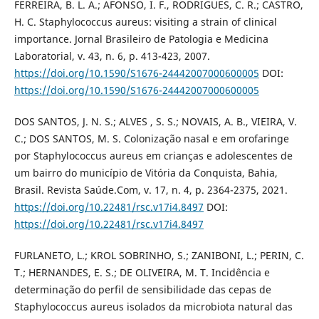
FERREIRA, B. L. A.; AFONSO, I. F., RODRIGUES, C. R.; CASTRO,
H. C. Staphylococcus aureus: visiting a strain of clinical
importance. Jornal Brasileiro de Patologia e Medicina
Laboratorial, v. 43, n. 6, p. 413-423, 2007.
https://doi.org/10.1590/S1676-24442007000600005
DOI:
https://doi.org/10.1590/S1676-24442007000600005
DOS SANTOS, J. N. S.; ALVES , S. S.; NOVAIS, A. B., VIEIRA, V.
C.; DOS SANTOS, M. S. Colonização nasal e em orofaringe
por Staphylococcus aureus em crianças e adolescentes de
um bairro do município de Vitória da Conquista, Bahia,
Brasil. Revista Saúde.Com, v. 17, n. 4, p. 2364-2375, 2021.
https://doi.org/10.22481/rsc.v17i4.8497
DOI:
https://doi.org/10.22481/rsc.v17i4.8497
FURLANETO, L.; KROL SOBRINHO, S.; ZANIBONI, L.; PERIN, C.
T.; HERNANDES, E. S.; DE OLIVEIRA, M. T. Incidência e
determinação do perfil de sensibilidade das cepas de
Staphylococcus aureus isolados da microbiota natural das