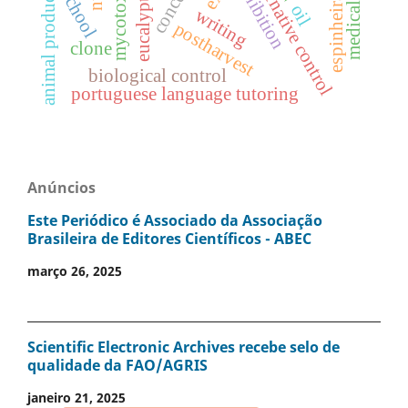
espinheira santa
medical plants
animal production
alternative control
mycotoxins
inhibition
eucalyptus
school
oil
writing
postharvest
clone
biological control
portuguese language tutoring
Anúncios
Este Periódico é Associado da Associação
Brasileira de Editores Científicos - ABEC
março 26, 2025
Scientific Electronic Archives recebe selo de
qualidade da FAO/AGRIS
janeiro 21, 2025