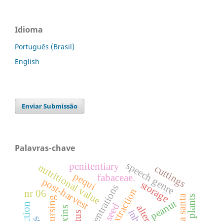
Idioma
Português (Brasil)
English
Enviar Submissão
Palavras-chave
speech genre
penitentiary
nutritional value
cuttings
pequi
fabaceae.
post-harvest
storage
concentrations
extraction
nr 06
nursing
peanut
seed