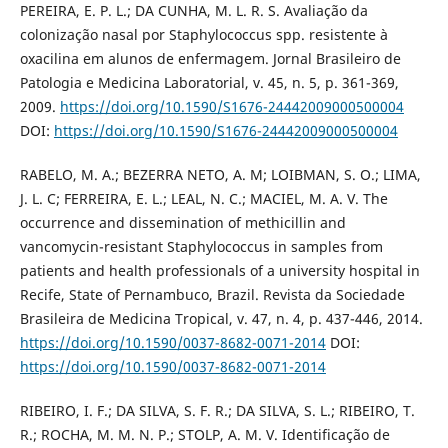
PEREIRA, E. P. L.; DA CUNHA, M. L. R. S. Avaliação da
colonização nasal por Staphylococcus spp. resistente à
oxacilina em alunos de enfermagem. Jornal Brasileiro de
Patologia e Medicina Laboratorial, v. 45, n. 5, p. 361-369,
2009.
https://doi.org/10.1590/S1676-24442009000500004
DOI:
https://doi.org/10.1590/S1676-24442009000500004
RABELO, M. A.; BEZERRA NETO, A. M; LOIBMAN, S. O.; LIMA,
J. L. C; FERREIRA, E. L.; LEAL, N. C.; MACIEL, M. A. V. The
occurrence and dissemination of methicillin and
vancomycin-resistant Staphylococcus in samples from
patients and health professionals of a university hospital in
Recife, State of Pernambuco, Brazil. Revista da Sociedade
Brasileira de Medicina Tropical, v. 47, n. 4, p. 437-446, 2014.
https://doi.org/10.1590/0037-8682-0071-2014
DOI:
https://doi.org/10.1590/0037-8682-0071-2014
RIBEIRO, I. F.; DA SILVA, S. F. R.; DA SILVA, S. L.; RIBEIRO, T.
R.; ROCHA, M. M. N. P.; STOLP, A. M. V. Identificação de