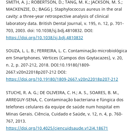
SMITH, A. J.; ROBERTSON, D.; TANG, M. K.; JACKSON, M. S.;
MACKENZIE, D.; BAGG J. Staphylococcus aureus in the oral
cavity: a three-year retrospective analysis of clinical
laboratory data. British Dental Journal, v. 195, n. 12, p. 701-
703, 2003. doi: 10.1038/sj.bdj.4810832. DOI:
https://doi.org/10.1038/sj.bdj.4810832
SOUZA, L. L. B.; FERREIRA, L. C. Contaminação microbiológica
em Smartphones. Vértices (Campos dos Goytacazes), v. 20,
n. 2, p. 207-212, 2018. DOI:10.19180/1809-
2667.v20n22018p207-212 DOI:
https://doi.org/10.19180/1809-2667.v20n22018p207-212
STUCHI, R. A. G.; DE OLIVEIRA, C. H.; A. S., SOARES, B. M.,
ARREGUY-SENA, C. Contaminação bacteriana e fúngica dos
telefones celulares da equipe de saúde num hospital em
Minas Gerais. Ciência, Cuidado e Saúde, v. 12, n. 4, p. 760-
767, 2013.
https://doi.org/10.4025/ciencuidsaude.v12i4.18671