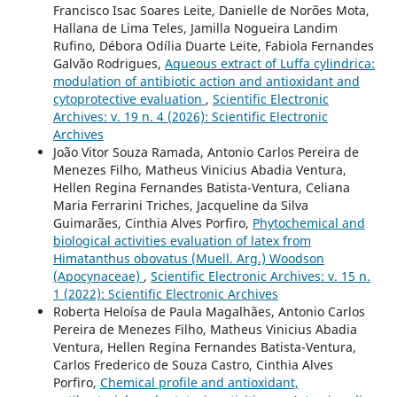
Francisco Isac Soares Leite, Danielle de Norões Mota,
Hallana de Lima Teles, Jamilla Nogueira Landim
Rufino, Débora Odília Duarte Leite, Fabiola Fernandes
Galvão Rodrigues,
Aqueous extract of Luffa cylindrica:
modulation of antibiotic action and antioxidant and
cytoprotective evaluation
,
Scientific Electronic
Archives: v. 19 n. 4 (2026): Scientific Electronic
Archives
João Vitor Souza Ramada, Antonio Carlos Pereira de
Menezes Filho, Matheus Vinicius Abadia Ventura,
Hellen Regina Fernandes Batista-Ventura, Celiana
Maria Ferrarini Triches, Jacqueline da Silva
Guimarães, Cinthia Alves Porfiro,
Phytochemical and
biological activities evaluation of latex from
Himatanthus obovatus (Muell. Arg.) Woodson
(Apocynaceae)
,
Scientific Electronic Archives: v. 15 n.
1 (2022): Scientific Electronic Archives
Roberta Heloísa de Paula Magalhães, Antonio Carlos
Pereira de Menezes Filho, Matheus Vinicius Abadia
Ventura, Hellen Regina Fernandes Batista-Ventura,
Carlos Frederico de Souza Castro, Cinthia Alves
Porfiro,
Chemical profile and antioxidant,