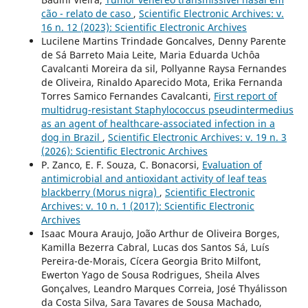
cão - relato de caso
,
Scientific Electronic Archives: v.
16 n. 12 (2023): Scientific Electronic Archives
Lucilene Martins Trindade Goncalves, Denny Parente
de Sá Barreto Maia Leite, Maria Eduarda Uchôa
Cavalcanti Moreira da sil, Pollyanne Raysa Fernandes
de Oliveira, Rinaldo Aparecido Mota, Erika Fernanda
Torres Samico Fernandes Cavalcanti,
First report of
multidrug-resistant Staphylococcus pseudintermedius
as an agent of healthcare-associated infection in a
dog in Brazil
,
Scientific Electronic Archives: v. 19 n. 3
(2026): Scientific Electronic Archives
P. Zanco, E. F. Souza, C. Bonacorsi,
Evaluation of
antimicrobial and antioxidant activity of leaf teas
blackberry (Morus nigra)
,
Scientific Electronic
Archives: v. 10 n. 1 (2017): Scientific Electronic
Archives
Isaac Moura Araujo, João Arthur de Oliveira Borges,
Kamilla Bezerra Cabral, Lucas dos Santos Sá, Luís
Pereira-de-Morais, Cícera Georgia Brito Milfont,
Ewerton Yago de Sousa Rodrigues, Sheila Alves
Gonçalves, Leandro Marques Correia, José Thyálisson
da Costa Silva, Sara Tavares de Sousa Machado,