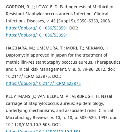
GORDON, R. J.; LOWY, F. D. Pathogenesis of Methicillin-
Resistant Staphylococccus aureus Infection. Clinical
Infectious Diseases, v. 46 (Suppl 5), S350–S359, 2008.
https://doi.org/10.1086/533591
DOI:
https://doi.org/10.1086/533591
HAGIHARA, M.; UMEMURA, T.; MORI, T.; MIKAMO, H.
Daptomycin approved in Japan for the treatment of
methicillin-resistant Staphylococcus aureus. Therapeutics
and Clinical Risk Management, v. 8, p. 79-86, 2012. doi:
10.2147/TCRM.S23875. DOI:
https://doi.org/10.2147/TCRM.S23875
KLUYTMANS, J.; VAN BELKUM, A.; VERBRUGH, H. Nasal
carriage of Staphylococcus aureus: epidemiology,
underlying mechanisms, and associated risks. Clinical
Microbiology Reviews, v. 10, n. 10, p. 505–520, 1997. doi:
10.1128/CMR.10.3.505. DOI:
https://doi.org/10.1128/CMR.10.3.505