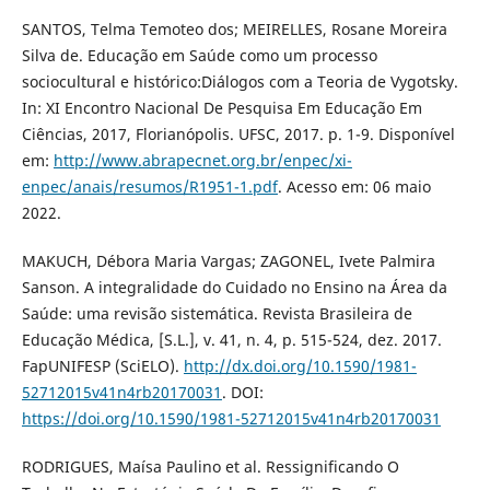
SANTOS, Telma Temoteo dos; MEIRELLES, Rosane Moreira
Silva de. Educação em Saúde como um processo
sociocultural e histórico:Diálogos com a Teoria de Vygotsky.
In: XI Encontro Nacional De Pesquisa Em Educação Em
Ciências, 2017, Florianópolis. UFSC, 2017. p. 1-9. Disponível
em:
http://www.abrapecnet.org.br/enpec/xi-
enpec/anais/resumos/R1951-1.pdf
. Acesso em: 06 maio
2022.
MAKUCH, Débora Maria Vargas; ZAGONEL, Ivete Palmira
Sanson. A integralidade do Cuidado no Ensino na Área da
Saúde: uma revisão sistemática. Revista Brasileira de
Educação Médica, [S.L.], v. 41, n. 4, p. 515-524, dez. 2017.
FapUNIFESP (SciELO).
http://dx.doi.org/10.1590/1981-
52712015v41n4rb20170031
. DOI:
https://doi.org/10.1590/1981-52712015v41n4rb20170031
RODRIGUES, Maísa Paulino et al. Ressignificando O