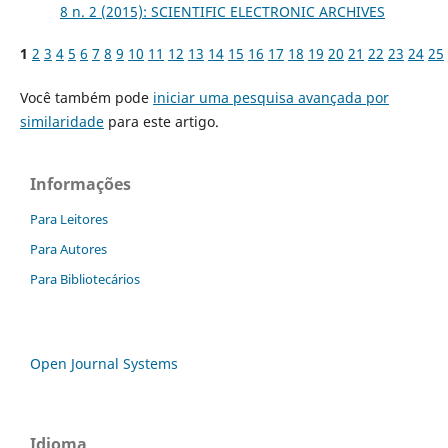
8 n. 2 (2015): SCIENTIFIC ELECTRONIC ARCHIVES
1
2
3
4
5
6
7
8
9
10
11
12
13
14
15
16
17
18
19
20
21
22
23
24
25
Você também pode
iniciar uma pesquisa avançada por
similaridade
para este artigo.
Informações
Para Leitores
Para Autores
Para Bibliotecários
Open Journal Systems
Idioma