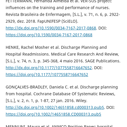
FETTERMANN, Fernanda Almeida et al. VER-SUS project:
influences on the training and performance of nurses.
Revista Brasileira de Enfermagem, [S.L.], v. 71, n. 6, p. 2922-
2929, dez. 2018. FapUNIFESP (SciELO).
http://dx.doi.org/10.1590/0034-7167-2017-0868
. DOI:
https://doi.org/10.1590/0034-7167-2017-0868
HENKE, Rachel Mosher et al. Discharge Planning and
Hospital Readmissions. Medical Care Research And Review,
[S.L.], v. 74, n. 3, p. 345-368, 4 maio 2016. SAGE Publications.
http://dx.doi.org/10.1177/1077558716647652
. DOI:
https://doi.org/10.1177/1077558716647652
GONÇALVES-BRADLEY, Daniela C. et al. Discharge planning
from hospital. Cochrane Database Of Systematic Reviews,
[S.L.], v. 2, n. 1, p. 1-87, 27 jan. 2016. Wiley.
http://dx.doi.org/10.1002/14651858.cd000313.pub5
. DOI:
https://doi.org/10.1002/14651858.CD000313.pub5
MENNUNI, Mauro et al. ANMCO Position Paper: hospital