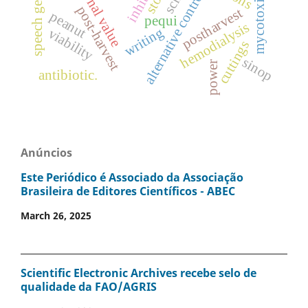
nutritional value
speech genre
mycotoxins
alternative control
post-harvest
postharvest
peanut
pequi
hemodialysis
writing
viability
cuttings
sinop
power
antibiotic.
Anúncios
Este Periódico é Associado da Associação
Brasileira de Editores Científicos - ABEC
March 26, 2025
Scientific Electronic Archives recebe selo de
qualidade da FAO/AGRIS