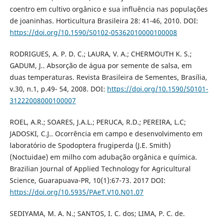
coentro em cultivo orgânico e sua influência nas populações
de joaninhas. Horticultura Brasileira 28: 41-46, 2010. DOI:
https://doi.org/10.1590/S0102-05362010000100008
RODRIGUES, A. P. D. C.; LAURA, V. A.; CHERMOUTH K. S.;
GADUM, J.. Absorção de água por semente de salsa, em
duas temperaturas. Revista Brasileira de Sementes, Brasília,
v.30, n.1, p.49- 54, 2008. DOI:
https://doi.org/10.1590/S0101-
31222008000100007
ROEL, A.R.; SOARES, J.A.L.; PERUCA, R.D.; PEREIRA, L.C;
JADOSKI, C.J.. Ocorrência em campo e desenvolvimento em
laboratório de Spodoptera frugiperda (J.E. Smith)
(Noctuidae) em milho com adubação orgânica e química.
Brazilian Journal of Applied Technology for Agricultural
Science, Guarapuava-PR, 10(1):67-73. 2017 DOI:
https://doi.org/10.5935/PAeT.V10.N01.07
SEDIYAMA, M. A. N.; SANTOS, I. C. dos; LIMA, P. C. de.