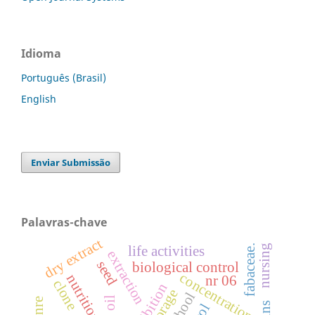
Idioma
Português (Brasil)
English
Enviar Submissão
Palavras-chave
dry extract
nursing
fabaceae.
life activities
extraction
seed
biological control
concentrations
nr 06
clone
inhibition
storage
school
oil