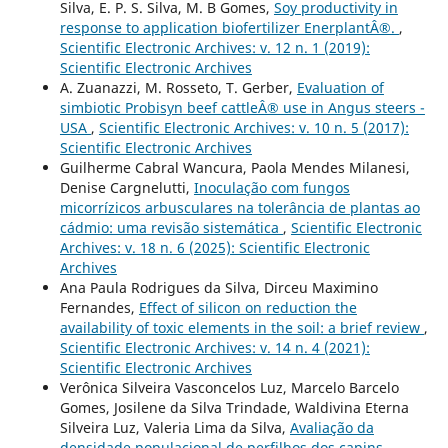
Silva, E. P. S. Silva, M. B Gomes,
Soy productivity in
response to application biofertilizer EnerplantÂ®.
,
Scientific Electronic Archives: v. 12 n. 1 (2019):
Scientific Electronic Archives
A. Zuanazzi, M. Rosseto, T. Gerber,
Evaluation of
simbiotic Probisyn beef cattleÂ® use in Angus steers -
USA
,
Scientific Electronic Archives: v. 10 n. 5 (2017):
Scientific Electronic Archives
Guilherme Cabral Wancura, Paola Mendes Milanesi,
Denise Cargnelutti,
Inoculação com fungos
micorrízicos arbusculares na tolerância de plantas ao
cádmio: uma revisão sistemática
,
Scientific Electronic
Archives: v. 18 n. 6 (2025): Scientific Electronic
Archives
Ana Paula Rodrigues da Silva, Dirceu Maximino
Fernandes,
Effect of silicon on reduction the
availability of toxic elements in the soil: a brief review
,
Scientific Electronic Archives: v. 14 n. 4 (2021):
Scientific Electronic Archives
Verônica Silveira Vasconcelos Luz, Marcelo Barcelo
Gomes, Josilene da Silva Trindade, Waldivina Eterna
Silveira Luz, Valeria Lima da Silva,
Avaliação da
densidade populacional de perfilhos dos capins