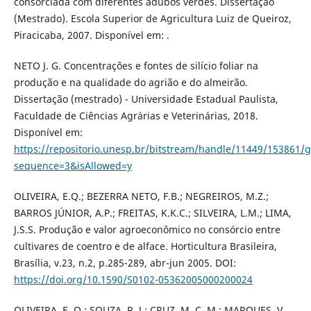
consorciada com diferentes adubos verdes. Dissertação
(Mestrado). Escola Superior de Agricultura Luiz de Queiroz,
Piracicaba, 2007. Disponível em: .
NETO J. G. Concentrações e fontes de silício foliar na
produção e na qualidade do agrião e do almeirão.
Dissertação (mestrado) - Universidade Estadual Paulista,
Faculdade de Ciências Agrárias e Veterinárias, 2018.
Disponível em:
https://repositorio.unesp.br/bitstream/handle/11449/153861/g
sequence=3&isAllowed=y
OLIVEIRA, E.Q.; BEZERRA NETO, F.B.; NEGREIROS, M.Z.;
BARROS JÚNIOR, A.P.; FREITAS, K.K.C.; SILVEIRA, L.M.; LIMA,
J.S.S. Produção e valor agroeconômico no consórcio entre
cultivares de coentro e de alface. Horticultura Brasileira,
Brasília, v.23, n.2, p.285-289, abr-jun 2005. DOI:
https://doi.org/10.1590/S0102-05362005000200024
OLIVEIRA, E. Q.; SOUZA, R. J.; CRUZ, M. C. M.; MARQUES, V.