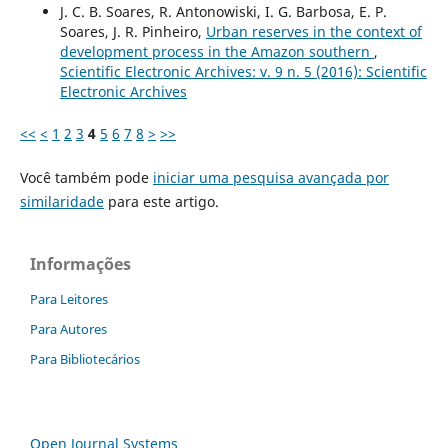
J. C. B. Soares, R. Antonowiski, I. G. Barbosa, E. P.
Soares, J. R. Pinheiro,
Urban reserves in the context of
development process in the Amazon southern
,
Scientific Electronic Archives: v. 9 n. 5 (2016): Scientific
Electronic Archives
<<
<
1
2
3
4
5
6
7
8
>
>>
Você também pode
iniciar uma pesquisa avançada por
similaridade
para este artigo.
Informações
Para Leitores
Para Autores
Para Bibliotecários
Open Journal Systems