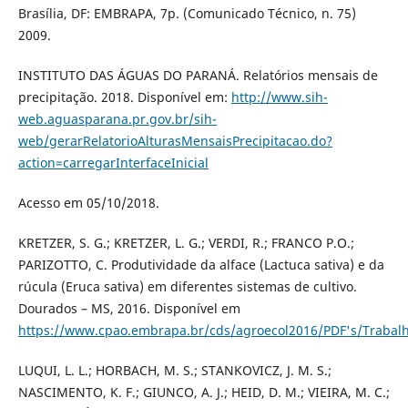
Brasília, DF: EMBRAPA, 7p. (Comunicado Técnico, n. 75)
2009.
INSTITUTO DAS ÁGUAS DO PARANÁ. Relatórios mensais de
precipitação. 2018. Disponível em:
http://www.sih-
web.aguasparana.pr.gov.br/sih-
web/gerarRelatorioAlturasMensaisPrecipitacao.do?
action=carregarInterfaceInicial
Acesso em 05/10/2018.
KRETZER, S. G.; KRETZER, L. G.; VERDI, R.; FRANCO P.O.;
PARIZOTTO, C. Produtividade da alface (Lactuca sativa) e da
rúcula (Eruca sativa) em diferentes sistemas de cultivo.
Dourados – MS, 2016. Disponível em
https://www.cpao.embrapa.br/cds/agroecol2016/PDF's/Tra
LUQUI, L. L.; HORBACH, M. S.; STANKOVICZ, J. M. S.;
NASCIMENTO, K. F.; GIUNCO, A. J.; HEID, D. M.; VIEIRA, M. C.;