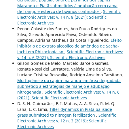
Marandu e Piatã submetidos à adubação com cama
de frango e esterco de bovinos confinados
,
Scientific
Electronic Archives: v. 14 n. 8 (2021): Scientific
Electronic Archives
Renan Colavite dos Santos, Ana Paula Rodrigues da
Silva, Giseudo Aparecido Paiva, Ostenildo Ribeiro
Campos, Adriana Matheus da Costa Figueiredo,
Efeito
inibitório de extrato alcoólico de amêndoa de Sacha-
inchi em Rhizoctonia sp
,
Scientific Electronic Archives:
v. 14 n. 6 (2021): Scientific Electronic Archives
Gilson Gomes de Melo, Marcelo Barcelo Gomes,
Renata Rossi del Carratore, Valéria Lima da Silva,
Luciane Cristina Roswalka, Rodrigo Anselmo Tarsitano,
Morfogênese do capim-marandu em área degradada
submetido a estratégias de manejo e adubação
nitrogenada
,
Scientific Electronic Archives: v. 14 n. 6
(2021): Scientific Electronic Archives
D. S. N. Guimarães, F. I. Matias, A. A. Silva, R. M. Q.
Lana, L. C. Lima,
Tiller dynamics in Piatã palisade
grass submitted to nitrogen fertilization
,
Scientific
Electronic Archives: v. 12 n. 3 (2019): Scientific
Electronic Archives