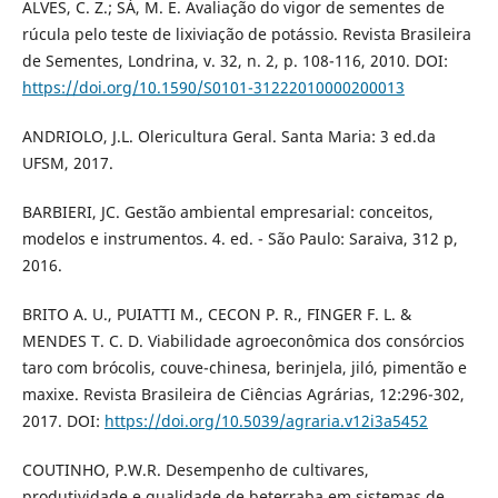
ALVES, C. Z.; SÁ, M. E. Avaliação do vigor de sementes de
rúcula pelo teste de lixiviação de potássio. Revista Brasileira
de Sementes, Londrina, v. 32, n. 2, p. 108-116, 2010. DOI:
https://doi.org/10.1590/S0101-31222010000200013
ANDRIOLO, J.L. Olericultura Geral. Santa Maria: 3 ed.da
UFSM, 2017.
BARBIERI, JC. Gestão ambiental empresarial: conceitos,
modelos e instrumentos. 4. ed. - São Paulo: Saraiva, 312 p,
2016.
BRITO A. U., PUIATTI M., CECON P. R., FINGER F. L. &
MENDES T. C. D. Viabilidade agroeconômica dos consórcios
taro com brócolis, couve-chinesa, berinjela, jiló, pimentão e
maxixe. Revista Brasileira de Ciências Agrárias, 12:296-302,
2017. DOI:
https://doi.org/10.5039/agraria.v12i3a5452
COUTINHO, P.W.R. Desempenho de cultivares,
produtividade e qualidade de beterraba em sistemas de