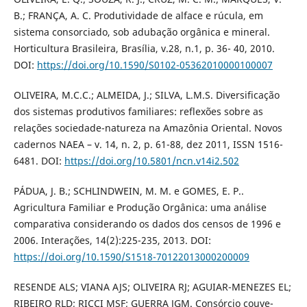
B.; FRANÇA, A. C. Produtividade de alface e rúcula, em
sistema consorciado, sob adubação orgânica e mineral.
Horticultura Brasileira, Brasília, v.28, n.1, p. 36- 40, 2010.
DOI:
https://doi.org/10.1590/S0102-05362010000100007
OLIVEIRA, M.C.C.; ALMEIDA, J.; SILVA, L.M.S. Diversificação
dos sistemas produtivos familiares: reflexões sobre as
relações sociedade-natureza na Amazônia Oriental. Novos
cadernos NAEA – v. 14, n. 2, p. 61-88, dez 2011, ISSN 1516-
6481. DOI:
https://doi.org/10.5801/ncn.v14i2.502
PÁDUA, J. B.; SCHLINDWEIN, M. M. e GOMES, E. P..
Agricultura Familiar e Produção Orgânica: uma análise
comparativa considerando os dados dos censos de 1996 e
2006. Interações, 14(2):225-235, 2013. DOI:
https://doi.org/10.1590/S1518-70122013000200009
RESENDE ALS; VIANA AJS; OLIVEIRA RJ; AGUIAR-MENEZES EL;
RIBEIRO RLD; RICCI MSF; GUERRA JGM. Consórcio couve-