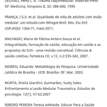
DELFINO, Helto L. A. Trauma raquimedular. Ribeirão Preto
SP: Medicina, Simpósio II, 32: 388-400, 1999
FRANÇA, I.S.X. et al. Qualidade de vida de adultos com lesão
medular: um estudo com Whogol-Bref. Rev. Esc.Enf.
USP,45(6): 1364-71, maio 2011.
MACHADO, Maria de Fátima Antero Souza et al.
Integralidade, formação de saúde, educação em saúde e as
propostas do SUS - uma revisão conceitual. Ciências &
saúde coletiva, Fortaleza CE, v.12, n.2:335-342, 2007.
MORESI, Eduardo. Metodologia da Pesquisa. Universidade
católica de Brasília - UCB. Brasília- DF. Mar. 2003.
MURTA, Sheila Giardini; Guimarães, Suely Sales.
Enfrentamento a Lesão Medular Traumatica. Estudos de
psicologia. 12(1), 57-63.2007
RIBEIRO PEREIRA Teresa Adelaide. Educar Para a Saúde