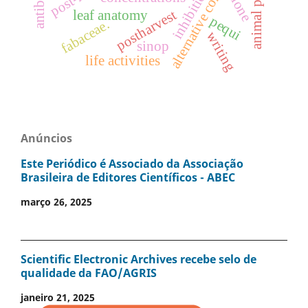
alternative control
inhibition
clone
postharvest
leaf anatomy
pequi
fabaceae.
writing
sinop
life activities
Anúncios
Este Periódico é Associado da Associação
Brasileira de Editores Científicos - ABEC
março 26, 2025
Scientific Electronic Archives recebe selo de
qualidade da FAO/AGRIS
janeiro 21, 2025