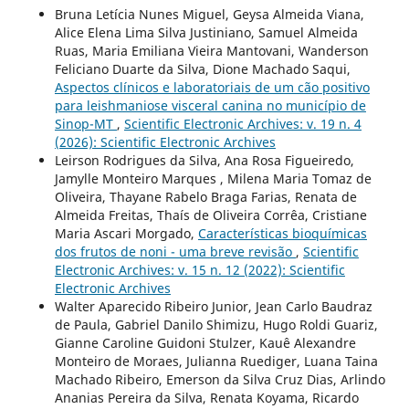
Bruna Letícia Nunes Miguel, Geysa Almeida Viana,
Alice Elena Lima Silva Justiniano, Samuel Almeida
Ruas, Maria Emiliana Vieira Mantovani, Wanderson
Feliciano Duarte da Silva, Dione Machado Saqui,
Aspectos clínicos e laboratoriais de um cão positivo
para leishmaniose visceral canina no município de
Sinop-MT
,
Scientific Electronic Archives: v. 19 n. 4
(2026): Scientific Electronic Archives
Leirson Rodrigues da Silva, Ana Rosa Figueiredo,
Jamylle Monteiro Marques , Milena Maria Tomaz de
Oliveira, Thayane Rabelo Braga Farias, Renata de
Almeida Freitas, Thaís de Oliveira Corrêa, Cristiane
Maria Ascari Morgado,
Características bioquímicas
dos frutos de noni - uma breve revisão
,
Scientific
Electronic Archives: v. 15 n. 12 (2022): Scientific
Electronic Archives
Walter Aparecido Ribeiro Junior, Jean Carlo Baudraz
de Paula, Gabriel Danilo Shimizu, Hugo Roldi Guariz,
Gianne Caroline Guidoni Stulzer, Kauê Alexandre
Monteiro de Moraes, Julianna Ruediger, Luana Taina
Machado Ribeiro, Emerson da Silva Cruz Dias, Arlindo
Ananias Pereira da Silva, Renata Koyama, Ricardo