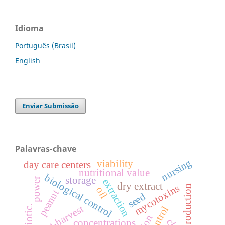
Idioma
Português (Brasil)
English
Enviar Submissão
Palavras-chave
nursing
viability
day care centers
nutritional value
biological control
storage
power
extraction
dry extract
mycotoxins
animal production
oil
peanut
seed
antibiotic.
post-harvest
concentrations