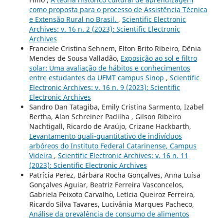
como proposta para o processo de Assistência Técnica
e Extensão Rural no Brasil.
,
Scientific Electronic
Archives: v. 16 n. 2 (2023): Scientific Electronic
Archives
Franciele Cristina Sehnem, Elton Brito Ribeiro, Dênia
Mendes de Sousa Valladão,
Exposição ao sol e filtro
solar: Uma avaliação de hábitos e conhecimentos
entre estudantes da UFMT campus Sinop
,
Scientific
Electronic Archives: v. 16 n. 9 (2023): Scientific
Electronic Archives
Sandro Dan Tatagiba, Emily Cristina Sarmento, Izabel
Bertha, Alan Schreiner Padilha , Gilson Ribeiro
Nachtigall, Ricardo de Araújo, Crizane Hackbarth,
Levantamento quali-quantitativo de indivíduos
arbóreos do Instituto Federal Catarinense, Campus
Videira
,
Scientific Electronic Archives: v. 16 n. 11
(2023): Scientific Electronic Archives
Patrícia Perez, Bárbara Rocha Gonçalves, Anna Luísa
Gonçalves Aguiar, Beatriz Ferreira Vasconcelos,
Gabriela Peixoto Carvalho, Letícia Queiroz Ferreira,
Ricardo Silva Tavares, Lucivânia Marques Pacheco,
Análise da prevalência de consumo de alimentos