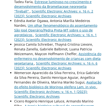
Tadeu Faria,
Estresse luminoso no crescimento e
desenvolvimento da Bromeliaceae neoregelia
“fireball”
,
Scientific Electronic Archives: v. 16 n. 2
(2023): Scientific Electronic Archives
Ednéia Avelar Ogawa, Antonia Marília Medeiros
Nardes,
Um olhar fenomenológico do assentamento
São José Operário/Pedra Preta-MT sobre o uso de
agrotóxicos
,
Scientific Electronic Archives: v. 16 n. 1
(2023): Scientific Electronic Archives
Jessica Camila Schreiber, Thayná Cristina Lievore,
Renata Zanella, Gabriele Balbinot, Luana Patricia
Weizemann, Maycon Hoffmann Cheffer,
Assistência do
enfermeiro no desenvolvimento de crianças com dieta
vegetariana
,
Scientific Electronic Archives: v. 16 n. 6
(2023): Scientific Electronic Archives
Wemerson Aparecido da Silva Ferreira, Erica Gabriele
da Silva Pereira, Danilo Henrique Aguiar, Angellica
Fernandes de Oliveira, Marina Mariko Sugui,
Avaliação
do efeito biológico de Moringa oleifera Lam. in vivo
,
Scientific Electronic Archives: v. 16 n. 1 (2023):
Scientific Electronic Archives
Cicero Rogerio Henrique Laluce, Armando Marino
Filho ,
A teoria histórico cultural de aprendizagem