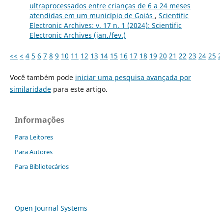
ultraprocessados entre crianças de 6 a 24 meses
atendidas em um município de Goiás
,
Scientific
Electronic Archives: v. 17 n. 1 (2024): Scientific
Electronic Archives (jan./fev.)
<<
<
4
5
6
7
8
9
10
11
12
13
14
15
16
17
18
19
20
21
22
23
24
25
Você também pode
iniciar uma pesquisa avançada por
similaridade
para este artigo.
Informações
Para Leitores
Para Autores
Para Bibliotecários
Open Journal Systems