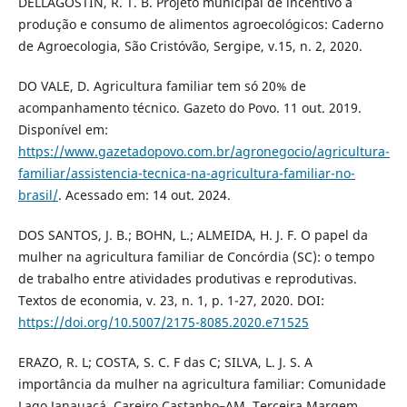
DELLAGOSTIN, R. T. B. Projeto municipal de incentivo à
produção e consumo de alimentos agroecológicos: Caderno
de Agroecologia, São Cristóvão, Sergipe, v.15, n. 2, 2020.
DO VALE, D. Agricultura familiar tem só 20% de
acompanhamento técnico. Gazeto do Povo. 11 out. 2019.
Disponível em:
https://www.gazetadopovo.com.br/agronegocio/agricultura-
familiar/assistencia-tecnica-na-agricultura-familiar-no-
brasil/
. Acessado em: 14 out. 2024.
DOS SANTOS, J. B.; BOHN, L.; ALMEIDA, H. J. F. O papel da
mulher na agricultura familiar de Concórdia (SC): o tempo
de trabalho entre atividades produtivas e reprodutivas.
Textos de economia, v. 23, n. 1, p. 1-27, 2020. DOI:
https://doi.org/10.5007/2175-8085.2020.e71525
ERAZO, R. L; COSTA, S. C. F das C; SILVA, L. J. S. A
importância da mulher na agricultura familiar: Comunidade
Lago Janauacá, Careiro Castanho–AM. Terceira Margem