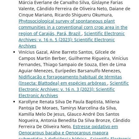
Márcia Everlane de Carvalho Silva, Gislayne Farias
Valente, Cândido Ferreira de Oliveira Neto, Daiane de
Cinque Mariano, Ricardo Shigueru Okumura,
Phytosociological survey of spontaneous plant
communities in a conventional corn crop area in the
region of Carajás, Pará, Brazil
,
Scientific Electronic
Archives: v. 16 n. 5 (2023): Scientific Electronic
Archives
Vinícius Gazal, Aline Barreto Santos, Gilcele de
Campos Martin Berber, Guilherme Rigueira, Vinícius
Fernandes, Thiago Sampaio de Souza, Elen de Lima
Aguiar-Menezes, Eurípedes Barsanulfo Menezes,
Nidificação e forrageamento habitual de térmitas
(Insecta: Blattodea) em espécies arbóreas
,
Scientific
Electronic Archives: v. 16 n. 3 (2023): Scientific
Electronic Archives
Karollyne Renata Silva De Paula Baptista, Milena
Pantoja De Moraes, Tamirys Marcelina da Silva,
Kamilla Melo De Jesus, Glauco André Dos Santos
Nogueira, Antonia Benedita Da Silva Bronze, Cândido
Ferreira De Oliveira Neto,
Estresse oxidativo em
Oenocarpus bacaba e Oenocarpus mapora
submetidas à deficiência hídrica
,
Scientific Electronic