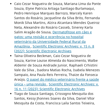
Caio Cezar Nogueira de Souza, Mariana Lima da Ponte
Souza, Elyne Patricia Artiaga Santiago Burlamaqui,
Pedro Henrique Marques Barrozo, Marcely Karen
Santos do Rosário, Jacqueline da Silva Brito, Fernanda
Monik Silva Martins, Alzira Alcantara Mendes Queiroz
Neta, Alexandre do Rosário Casseb, Sinerey Karla
Salim Aragão de Sousa,
Dermatofitose em cães e
gatos: uma revisão e ocorrência no hospital
veterinário da Universidade Federal Rural da
Amazônia
,
Scientific Electronic Archives: v. 15 n. 8
(2022): Scientific Electronic Archives
Taina Oliveira Beckman, Caio Cezar Nogueira de
Souza, Karine Louise Almeida do Nascimento, Walbe
Aldemir de Souza Andrade Junior, Raphaeli Crhistini
Vale da Silva , Isadora Matias Rocha, Isabela Menezes
Sampaio, Ana Paula Reis Ferreira, Thaize da Fonseca
Araújo,
O papel do médico veterinário frente a saúde
única – uma revisão
,
Scientific Electronic Archives: v.
16 n. 11 (2023): Scientific Electronic Archives
Tiago de Souza Santiago, Crissogno Mesquita dos
Santos, Kessy Jhonnes Soares da Silva, Daniel Vítor
Mesquita da Costa, Francisca Laila Santos Teixeira,