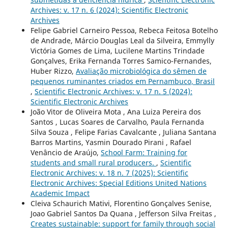
Archives: v. 17 n. 6 (2024): Scientific Electronic
Archives
Felipe Gabriel Carneiro Pessoa, Rebeca Feitosa Botelho
de Andrade, Márcio Douglas Leal da Silveira, Emmylly
Victória Gomes de Lima, Lucilene Martins Trindade
Gonçalves, Erika Fernanda Torres Samico-Fernandes,
Huber Rizzo,
Avaliação microbiológica do sêmen de
pequenos ruminantes criados em Pernambuco, Brasil
,
Scientific Electronic Archives: v. 17 n. 5 (2024):
Scientific Electronic Archives
João Vitor de Oliveira Mota , Ana Luiza Pereira dos
Santos , Lucas Soares de Carvalho, Paula Fernanda
Silva Souza , Felipe Farias Cavalcante , Juliana Santana
Barros Martins, Yasmin Dourado Pirani , Rafael
Venâncio de Araújo,
School Farm: Training for
students and small rural producers.
,
Scientific
Electronic Archives: v. 18 n. 7 (2025): Scientific
Electronic Archives: Special Editions United Nations
Academic Impact
Cleiva Schaurich Mativi, Florentino Gonçalves Senise,
Joao Gabriel Santos Da Quana , Jefferson Silva Freitas ,
Creates sustainable: support for family through social