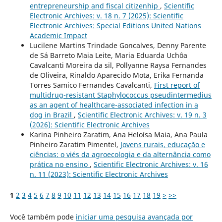
entrepreneurship and fiscal citizenhip
,
Scientific
Electronic Archives: v. 18 n. 7 (2025): Scientific
Electronic Archives: Special Editions United Nations
Academic Impact
Lucilene Martins Trindade Goncalves, Denny Parente
de Sá Barreto Maia Leite, Maria Eduarda Uchôa
Cavalcanti Moreira da sil, Pollyanne Raysa Fernandes
de Oliveira, Rinaldo Aparecido Mota, Erika Fernanda
Torres Samico Fernandes Cavalcanti,
First report of
multidrug-resistant Staphylococcus pseudintermedius
as an agent of healthcare-associated infection in a
dog in Brazil
,
Scientific Electronic Archives: v. 19 n. 3
(2026): Scientific Electronic Archives
Karina Pinheiro Zaratim, Ana Heloísa Maia, Ana Paula
Pinheiro Zaratim Pimentel,
Jovens rurais, educação e
ciências: o viés da agroecologia e da alternância como
prática no ensino
,
Scientific Electronic Archives: v. 16
n. 11 (2023): Scientific Electronic Archives
1
2
3
4
5
6
7
8
9
10
11
12
13
14
15
16
17
18
19
>
>>
Você também pode
iniciar uma pesquisa avançada por