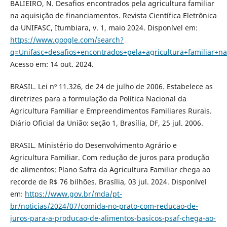
BALIEIRO, N. Desafios encontrados pela agricultura familiar
na aquisição de financiamentos. Revista Científica Eletrônica
da UNIFASC, Itumbiara, v. 1, maio 2024. Disponível em:
https://www.google.com/search?
q=Unifasc+desafios+encontrados+pela+agricultura+familiar
Acesso em: 14 out. 2024.
BRASIL. Lei nº 11.326, de 24 de julho de 2006. Estabelece as
diretrizes para a formulação da Política Nacional da
Agricultura Familiar e Empreendimentos Familiares Rurais.
Diário Oficial da União: seção 1, Brasília, DF, 25 jul. 2006.
BRASIL. Ministério do Desenvolvimento Agrário e
Agricultura Familiar. Com redução de juros para produção
de alimentos: Plano Safra da Agricultura Familiar chega ao
recorde de R$ 76 bilhões. Brasília, 03 jul. 2024. Disponível
em:
https://www.gov.br/mda/pt-
br/noticias/2024/07/comida-no-prato-com-reducao-de-
juros-para-a-producao-de-alimentos-basicos-psaf-chega-ao-