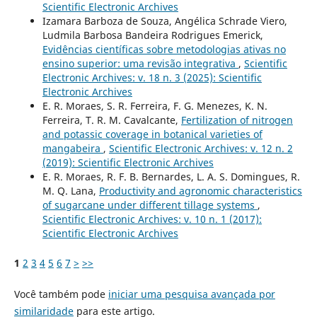
Scientific Electronic Archives
Izamara Barboza de Souza, Angélica Schrade Viero,
Ludmila Barbosa Bandeira Rodrigues Emerick,
Evidências científicas sobre metodologias ativas no
ensino superior: uma revisão integrativa
,
Scientific
Electronic Archives: v. 18 n. 3 (2025): Scientific
Electronic Archives
E. R. Moraes, S. R. Ferreira, F. G. Menezes, K. N.
Ferreira, T. R. M. Cavalcante,
Fertilization of nitrogen
and potassic coverage in botanical varieties of
mangabeira
,
Scientific Electronic Archives: v. 12 n. 2
(2019): Scientific Electronic Archives
E. R. Moraes, R. F. B. Bernardes, L. A. S. Domingues, R.
M. Q. Lana,
Productivity and agronomic characteristics
of sugarcane under different tillage systems
,
Scientific Electronic Archives: v. 10 n. 1 (2017):
Scientific Electronic Archives
1
2
3
4
5
6
7
>
>>
Você também pode
iniciar uma pesquisa avançada por
similaridade
para este artigo.