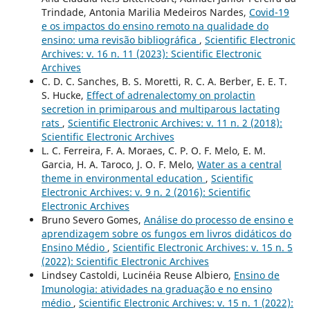
Trindade, Antonia Marilia Medeiros Nardes,
Covid-19
e os impactos do ensino remoto na qualidade do
ensino: uma revisão bibliográfica
,
Scientific Electronic
Archives: v. 16 n. 11 (2023): Scientific Electronic
Archives
C. D. C. Sanches, B. S. Moretti, R. C. A. Berber, E. E. T.
S. Hucke,
Effect of adrenalectomy on prolactin
secretion in primiparous and multiparous lactating
rats
,
Scientific Electronic Archives: v. 11 n. 2 (2018):
Scientific Electronic Archives
L. C. Ferreira, F. A. Moraes, C. P. O. F. Melo, E. M.
Garcia, H. A. Taroco, J. O. F. Melo,
Water as a central
theme in environmental education
,
Scientific
Electronic Archives: v. 9 n. 2 (2016): Scientific
Electronic Archives
Bruno Severo Gomes,
Análise do processo de ensino e
aprendizagem sobre os fungos em livros didáticos do
Ensino Médio
,
Scientific Electronic Archives: v. 15 n. 5
(2022): Scientific Electronic Archives
Lindsey Castoldi, Lucinéia Reuse Albiero,
Ensino de
Imunologia: atividades na graduação e no ensino
médio
,
Scientific Electronic Archives: v. 15 n. 1 (2022):