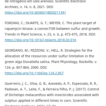
de nitrogênio em solo arenoso. Scientific Electronic
Archives, v. 14, n. 8, 2021. DOI:
https://doi.org/10.36560/14820211391
FORZANI, C.; DUARTE, G. T.; MEYER, C. The plant target of
rapamycin kinase: a connecTOR between sulfur and growth.
Trends in Plant Science, v. 23, n. 6, p. 472-475, 2018. DOI:
https://doi.org/10.1016/j.tplants.2018.03.010
GIORDANO, M.; PEZZONI, V.; HELL, R. Strategies for the
allocation of the resources under sulfur limitation in the
green alga Dunaliella salina. Plant Physiology, Rockville, v.
124, p. 857-864, 2000. DOI:
https://doi.org/10.1104/pp.124.2.857
Guerreiro, J. C., Silva, G. B., Azevedo, A. P., Espessato, R. R.,
Padovan, A. T., Leite, F., & Ferreira Filho, P. J. (2017). Control
of Dichelops melacanthus with insecticides associated with
sulphur applied in different times in corn. Scientific