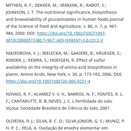
MITHEN, R. F.; DEKKER, M.; VERKERK, R.; RABOT, S.;
JOHNSON, I. T. The nutritional significance, biosynthesis
and bioavailability of glucosinolates in human foods.Journal
of the Science of Food and Agriculture, v. 80, n. 7, p. 967-
984, 2000. DOI:
https://doi.org/10.1002/(SICI)1097-
0010(20000515)80:7<967::AID-JSFA597>3.0.CO;2-V
NIKIFOROVA, V. J.; BIELECKA, M.; GAKIERE, B.; KRUEGER, S.;
RINDER, J.; KEMPA, S.; HOEFGEN, R. Effect of sulfur
availability on the integrity of amino acid biosynthesis in
plants. Amino Acids, New York, v. 30, p. 173-183, 2006. DOI:
https://doi.org/10.1007/s00726-005-0251-4
NOVAIS, R. F.; ALVAREZ V. V. H., BARROS, N. F.; FONTES, R. L.
F.; CANTARUTTI, R. B.;NEVES, J. C. L.Fertilidade do solo.
Viçosa: Sociedade Brasileira de Ciência do Solo, 2007.
OLIVEIRA, R. J.; SILVA, R. C. D.; SILVA JÚNIOR, G. S.; MUNIZ, P.
H. P. C.; PELÁ, A. Oxidação de enxofre elementar em