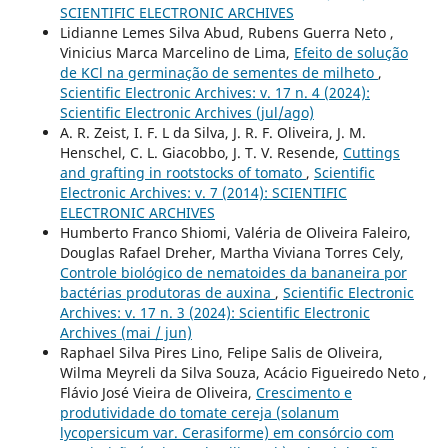
SCIENTIFIC ELECTRONIC ARCHIVES
Lidianne Lemes Silva Abud, Rubens Guerra Neto ,
Vinicius Marca Marcelino de Lima,
Efeito de solução
de KCl na germinação de sementes de milheto
,
Scientific Electronic Archives: v. 17 n. 4 (2024):
Scientific Electronic Archives (jul/ago)
A. R. Zeist, I. F. L da Silva, J. R. F. Oliveira, J. M.
Henschel, C. L. Giacobbo, J. T. V. Resende,
Cuttings
and grafting in rootstocks of tomato
,
Scientific
Electronic Archives: v. 7 (2014): SCIENTIFIC
ELECTRONIC ARCHIVES
Humberto Franco Shiomi, Valéria de Oliveira Faleiro,
Douglas Rafael Dreher, Martha Viviana Torres Cely,
Controle biológico de nematoides da bananeira por
bactérias produtoras de auxina
,
Scientific Electronic
Archives: v. 17 n. 3 (2024): Scientific Electronic
Archives (mai / jun)
Raphael Silva Pires Lino, Felipe Salis de Oliveira,
Wilma Meyreli da Silva Souza, Acácio Figueiredo Neto ,
Flávio José Vieira de Oliveira,
Crescimento e
produtividade do tomate cereja (solanum
lycopersicum var. Cerasiforme) em consórcio com