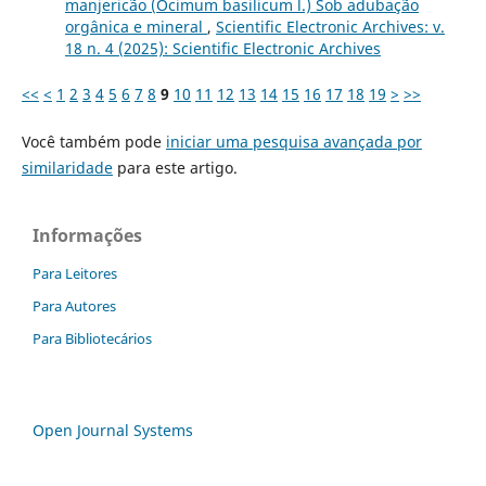
manjericão (Ocimum basilicum l.) Sob adubação
orgânica e mineral
,
Scientific Electronic Archives: v.
18 n. 4 (2025): Scientific Electronic Archives
<<
<
1
2
3
4
5
6
7
8
9
10
11
12
13
14
15
16
17
18
19
>
>>
Você também pode
iniciar uma pesquisa avançada por
similaridade
para este artigo.
Informações
Para Leitores
Para Autores
Para Bibliotecários
Open Journal Systems