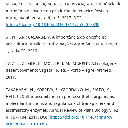
SILVA, M. L. S.; SILVA, M. A. D.; TREVIZAM, A. R. Influência do
nitrogênio e enxofre na produção do feijoeiro.Revista
Agrogeoambiental, v. 9, n. 3, 2017. DOI:
https://doi.org/10.18406/2316-1817v9n32017899
STIPP, S.R.; CASARIN, V. A importância do enxofre na
agricultura brasileira. Informações agronômicas, v. 129, n.
1, p. 14-20, 2010.
TAIZ, L.; ZEIGER, E.; MØLLER, I. M.; MURPHY, A.Fisiologia e
desenvolvimento vegetal. 6. ed. – Porto Alegre: Artmed,
2017.
TAKAHASHI, H.; KOPRIVA, S.; GIORDANO, M.; SAITO, K.;
HELL, R. Sulfur assimilation in photosynthetic organisms:
molecular functions and regulations of transporters and
assimilatory enzymes. Annual Review of Plant Biology,v. 62,
p. 157–184, 2011. DOI:
https://doi.org/10.1146/annurev-
arplant-042110-103921