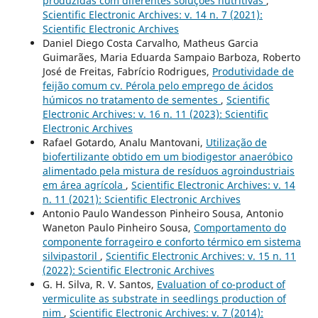
produzidas com diferentes soluções nutritivas
,
Scientific Electronic Archives: v. 14 n. 7 (2021):
Scientific Electronic Archives
Daniel Diego Costa Carvalho, Matheus Garcia
Guimarães, Maria Eduarda Sampaio Barboza, Roberto
José de Freitas, Fabrício Rodrigues,
Produtividade de
feijão comum cv. Pérola pelo emprego de ácidos
húmicos no tratamento de sementes
,
Scientific
Electronic Archives: v. 16 n. 11 (2023): Scientific
Electronic Archives
Rafael Gotardo, Analu Mantovani,
Utilização de
biofertilizante obtido em um biodigestor anaeróbico
alimentado pela mistura de resíduos agroindustriais
em área agrícola
,
Scientific Electronic Archives: v. 14
n. 11 (2021): Scientific Electronic Archives
Antonio Paulo Wandesson Pinheiro Sousa, Antonio
Waneton Paulo Pinheiro Sousa,
Comportamento do
componente forrageiro e conforto térmico em sistema
silvipastoril
,
Scientific Electronic Archives: v. 15 n. 11
(2022): Scientific Electronic Archives
G. H. Silva, R. V. Santos,
Evaluation of co-product of
vermiculite as substrate in seedlings production of
nim
,
Scientific Electronic Archives: v. 7 (2014):