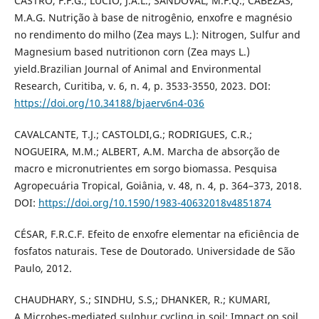
CASTRO, F.F.G.; LUCIO, J.A.L.; SANDOVAL, M.F.Q.; CABEZAS,
M.A.G. Nutrição à base de nitrogênio, enxofre e magnésio
no rendimento do milho (Zea mays L.): Nitrogen, Sulfur and
Magnesium based nutritionon corn (Zea mays L.)
yield.Brazilian Journal of Animal and Environmental
Research, Curitiba, v. 6, n. 4, p. 3533-3550, 2023. DOI:
https://doi.org/10.34188/bjaerv6n4-036
CAVALCANTE, T.J.; CASTOLDI,G.; RODRIGUES, C.R.;
NOGUEIRA, M.M.; ALBERT, A.M. Marcha de absorção de
macro e micronutrientes em sorgo biomassa. Pesquisa
Agropecuária Tropical, Goiânia, v. 48, n. 4, p. 364–373, 2018.
DOI:
https://doi.org/10.1590/1983-40632018v4851874
CÉSAR, F.R.C.F. Efeito de enxofre elementar na eficiência de
fosfatos naturais. Tese de Doutorado. Universidade de São
Paulo, 2012.
CHAUDHARY, S.; SINDHU, S.S,; DHANKER, R.; KUMARI,
A.Microbes-mediated sulphur cycling in soil: Impact on soil