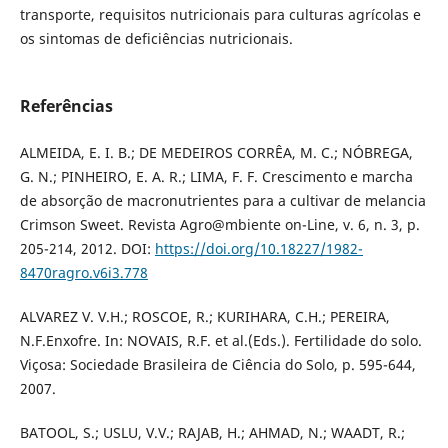
transporte, requisitos nutricionais para culturas agrícolas e
os sintomas de deficiências nutricionais.
Referências
ALMEIDA, E. I. B.; DE MEDEIROS CORRÊA, M. C.; NÓBREGA,
G. N.; PINHEIRO, E. A. R.; LIMA, F. F. Crescimento e marcha
de absorção de macronutrientes para a cultivar de melancia
Crimson Sweet. Revista Agro@mbiente on-Line, v. 6, n. 3, p.
205-214, 2012. DOI:
https://doi.org/10.18227/1982-
8470ragro.v6i3.778
ALVAREZ V. V.H.; ROSCOE, R.; KURIHARA, C.H.; PEREIRA,
N.F.Enxofre. In: NOVAIS, R.F. et al.(Eds.). Fertilidade do solo.
Viçosa: Sociedade Brasileira de Ciência do Solo, p. 595-644,
2007.
BATOOL, S.; USLU, V.V.; RAJAB, H.; AHMAD, N.; WAADT, R.;