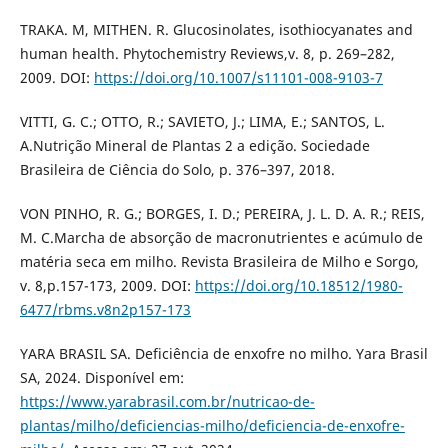
TRAKA. M, MITHEN. R. Glucosinolates, isothiocyanates and
human health. Phytochemistry Reviews,v. 8, p. 269–282,
2009. DOI:
https://doi.org/10.1007/s11101-008-9103-7
VITTI, G. C.; OTTO, R.; SAVIETO, J.; LIMA, E.; SANTOS, L.
A.Nutrição Mineral de Plantas 2 a edição. Sociedade
Brasileira de Ciência do Solo, p. 376–397, 2018.
VON PINHO, R. G.; BORGES, I. D.; PEREIRA, J. L. D. A. R.; REIS,
M. C.Marcha de absorção de macronutrientes e acúmulo de
matéria seca em milho. Revista Brasileira de Milho e Sorgo,
v. 8,p.157-173, 2009. DOI:
https://doi.org/10.18512/1980-
6477/rbms.v8n2p157-173
YARA BRASIL SA. Deficiência de enxofre no milho. Yara Brasil
SA, 2024. Disponível em:
https://www.yarabrasil.com.br/nutricao-de-
plantas/milho/deficiencias-milho/deficiencia-de-enxofre-