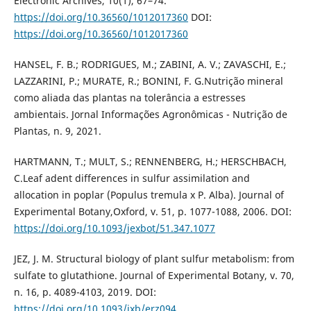
Electronic Archives, 10(1), 67–74.
https://doi.org/10.36560/1012017360
DOI:
https://doi.org/10.36560/1012017360
HANSEL, F. B.; RODRIGUES, M.; ZABINI, A. V.; ZAVASCHI, E.;
LAZZARINI, P.; MURATE, R.; BONINI, F. G.Nutrição mineral
como aliada das plantas na tolerância a estresses
ambientais. Jornal Informações Agronômicas - Nutrição de
Plantas, n. 9, 2021.
HARTMANN, T.; MULT, S.; RENNENBERG, H.; HERSCHBACH,
C.Leaf adent differences in sulfur assimilation and
allocation in poplar (Populus tremula x P. Alba). Journal of
Experimental Botany,Oxford, v. 51, p. 1077-1088, 2006. DOI:
https://doi.org/10.1093/jexbot/51.347.1077
JEZ, J. M. Structural biology of plant sulfur metabolism: from
sulfate to glutathione. Journal of Experimental Botany, v. 70,
n. 16, p. 4089-4103, 2019. DOI:
https://doi.org/10.1093/jxb/erz094