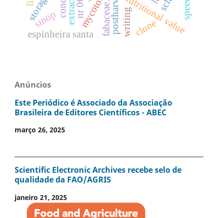
mycotoxins
extraction
postharvest
storage
nutritional value
nr 06
fabaceae.
writing
sinop
clone
espinheira santa
Anúncios
Este Periódico é Associado da Associação
Brasileira de Editores Científicos - ABEC
março 26, 2025
Scientific Electronic Archives recebe selo de
qualidade da FAO/AGRIS
janeiro 21, 2025