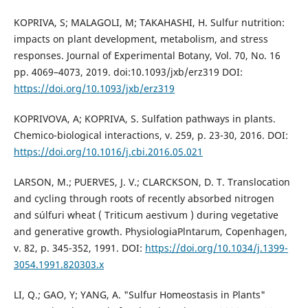
KOPRIVA, S; MALAGOLI, M; TAKAHASHI, H. Sulfur nutrition:
impacts on plant development, metabolism, and stress
responses. Journal of Experimental Botany, Vol. 70, No. 16
pp. 4069–4073, 2019. doi:10.1093/jxb/erz319 DOI:
https://doi.org/10.1093/jxb/erz319
KOPRIVOVA, A; KOPRIVA, S. Sulfation pathways in plants.
Chemico-biological interactions, v. 259, p. 23-30, 2016. DOI:
https://doi.org/10.1016/j.cbi.2016.05.021
LARSON, M.; PUERVES, J. V.; CLARCKSON, D. T. Translocation
and cycling through roots of recently absorbed nitrogen
and súlfuri wheat ( Triticum aestivum ) during vegetative
and generative growth. PhysiologiaPlntarum, Copenhagen,
v. 82, p. 345-352, 1991. DOI:
https://doi.org/10.1034/j.1399-
3054.1991.820303.x
LI, Q.; GAO, Y; YANG, A. "Sulfur Homeostasis in Plants"