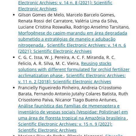
Electronic Archives: v. 14 n. 8 (2021): Scientific
Electronic Archives
Gilson Gomes de Melo, Marcelo Barcelo Gomes,
Renata Rossi del Carratore, Valéria Lima da Silva,
Luciane Cristina Roswalka, Rodrigo Anselmo Tarsitano,
Morfogênese do capim-marandu em área degradada
submetido a estratégias de manejo e adubação
nitrogenada
,
Scientific Electronic Archives: v. 14 n. 6
(2021): Scientific Electronic Archives
C. G. C. Issa, W. J. Pereira, A. C. F. Miranda, R. C.
Felicio, A. R. Silva, M. C. Vieira,
Reusing stocks
solutions with different formulated for orchid fertilizer
acclimatization phase
,
Scientific Electronic Archives:
v. 11 n. 2 (2018): Scientific Electronic Archives
Francielly Figueiredo Pinheiro, Andreia Crizostomo
Barata, Fernando Antonio Jutahy Colares Batista, Ruth
Crisostomo Paiva, Nicanor Tiago Bueno Antunes,
Análise faunística das Famílias de Hymenoptera e
inventário de vespas sociais (Vespidae: Polistinae) em
uma área de floresta tropical na Amazônia brasileira
,
Scientific Electronic Archives: v. 15 n. 9 (2022):
Scientific Electronic Archives