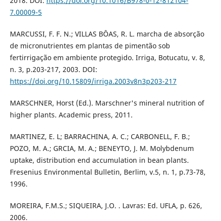
2018. DOI:
https://doi.org/10.1016/B978-0-12-812104-
7.00009-5
MARCUSSI, F. F. N.; VILLAS BÔAS, R. L. marcha de absorção
de micronutrientes em plantas de pimentão sob
fertirrigação em ambiente protegido. Irriga, Botucatu, v. 8,
n. 3, p.203-217, 2003. DOI:
https://doi.org/10.15809/irriga.2003v8n3p203-217
MARSCHNER, Horst (Ed.). Marschner's mineral nutrition of
higher plants. Academic press, 2011.
MARTINEZ, E. L; BARRACHINA, A. C.; CARBONELL, F. B.;
POZO, M. A.; GRCIA, M. A.; BENEYTO, J. M. Molybdenum
uptake, distribution end accumulation in bean plants.
Fresenius Environmental Bulletin, Berlim, v.5, n. 1, p.73-78,
1996.
MOREIRA, F.M.S.; SIQUEIRA, J.O. . Lavras: Ed. UFLA, p. 626,
2006.