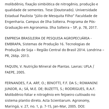
molibdênio, fixação simbiótica de nitrogênio, produção e
qualidade de sementes. Tese (Doutorado). Universidade
Estadual Paulista “Júlio de Mesquita Filho” Faculdade de
Engenharia. Campus de Ilha Solteira. Programa de Pós-
Graduação em Agronomia. Ilha Solteira – SP, p. 78, 2017.
EMPRESA BRASILEIRA DE PESQUISA AGROPECUÁRIA -
EMBRAPA, Sistemas de Produção 16. Tecnologias de
Produção de Soja – Região Central do Brasil 2014. Londrina –
PR, 266p. 2013.
FAQUIN, V. Nutrição Mineral de Plantas. Lavras: UFLA /
FAEPE, 2005.
FERNANDES, F.A. ARF, O.; BINOTTI, F.F. DA S.; ROMANINI
JUNIOR, A.; SÁ, M.E. DE; BUZETTI, S.; RODRIGUES, R.A.F.
Molibdênio foliar e nitrogênio em feijoeiro cultivado no
sistema plantio direto. Acta Scientiarum. Agronomy,
Maringá, v. 27, no. 1, p. 7-15, Jan-Mar, 2005. DOI: