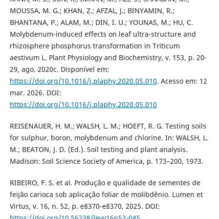
MOUSSA, M. G.; KHAN, Z.; AFZAL, J.; BINYAMIN, R.;
BHANTANA, P.; ALAM, M.; DIN, I. U.; YOUNAS, M.; HU, C.
Molybdenum-induced effects on leaf ultra-structure and
rhizosphere phosphorus transformation in Triticum
aestivum L. Plant Physiology and Biochemistry, v. 153, p. 20-
29, ago. 2020c. Disponível em:
https://doi.org/10.1016/j.plaphy.2020.05.010
. Acesso em: 12
mar. 2026. DOI:
https://doi.org/10.1016/j.plaphy.2020.05.010
REISENAUER, H. M.; WALSH, L. M.; HOEFT, R. G. Testing soils
for sulphur, boron, molybdenum and chlorine. In: WALSH, L.
M.; BEATON, J. D. (Ed.). Soil testing and plant analysis.
Madison: Soil Science Society of America, p. 173–200, 1973.
RIBEIRO, F. S. et al. Produção e qualidade de sementes de
feijão carioca sob aplicação foliar de molibdênio. Lumen et
Virtus, v. 16, n. 52, p. e8370-e8370, 2025. DOI:
https://doi.org/10.56238/levv16n52-045