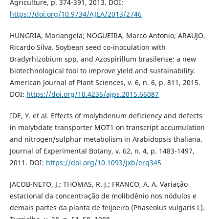
Agriculture, p. 374-391, 2013. DOI:
https://doi.org/10.9734/AJEA/2013/2746
HUNGRIA, Mariangela; NOGUEIRA, Marco Antonio; ARAUJO,
Ricardo Silva. Soybean seed co-inoculation with
Bradyrhizobium spp. and Azospirillum brasilense: a new
biotechnological tool to improve yield and sustainability.
American Journal of Plant Sciences, v. 6, n. 6, p. 811, 2015.
DOI:
https://doi.org/10.4236/ajps.2015.66087
IDE, Y. et al. Effects of molybdenum deficiency and defects
in molybdate transporter MOT1 on transcript accumulation
and nitrogen/sulphur metabolism in Arabidopsis thaliana.
Journal of Experimental Botany, v. 62, n. 4, p. 1483-1497,
2011. DOI:
https://doi.org/10.1093/jxb/erq345
JACOB-NETO, J.; THOMAS, R. J.; FRANCO, A. A. Variação
estacional da concentração de molibdênio nos nódulos e
demais partes da planta de feijoeiro (Phaseolus vulgaris L).