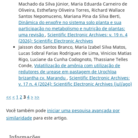
Machado da Silva Júnior, Maria Eduarda Carneiro de
Oliveira, Esthefany Oliveira Torres, Richard Wallace
Santos Nepomuceno, Mariana Pina da Silva Berti,
Dinâmica do enxofre no sistema solo planta e sua
participação no metabolismo e nutrição de plantas:
uma revisão
,
Scientific Electronic Archives: v. 19 n. 4
(2026): Scientific Electronic Archives
Jaisson dos Santos Branco, Maria Izabel Silva Matos,
Lucas Sobral Farias Rodrigues de Lima, Vinicios Matias
Rigo, Luciane da Cunha Codognoto, Thassiane Telles
Conde,
Volatilização de amônia com utilização de
redutores de urease em pastagem de Urochloa
brizantha cv. Marandu
,
Scientific Electronic Archives:
v. 17 n. 4 (2024): Scientific Electronic Archives (jul/ago)
<<
<
1
2
3
4
>
>>
Você também pode
iniciar uma pesquisa avançada por
similaridade
para este artigo.
Informações