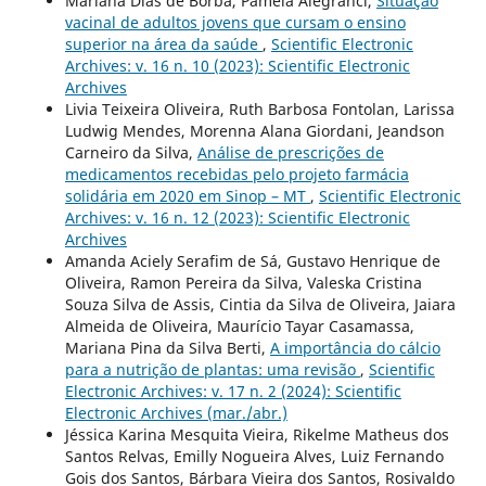
Mariana Dias de Borba, Pâmela Alegranci,
Situação
vacinal de adultos jovens que cursam o ensino
superior na área da saúde
,
Scientific Electronic
Archives: v. 16 n. 10 (2023): Scientific Electronic
Archives
Livia Teixeira Oliveira, Ruth Barbosa Fontolan, Larissa
Ludwig Mendes, Morenna Alana Giordani, Jeandson
Carneiro da Silva,
Análise de prescrições de
medicamentos recebidas pelo projeto farmácia
solidária em 2020 em Sinop – MT
,
Scientific Electronic
Archives: v. 16 n. 12 (2023): Scientific Electronic
Archives
Amanda Aciely Serafim de Sá, Gustavo Henrique de
Oliveira, Ramon Pereira da Silva, Valeska Cristina
Souza Silva de Assis, Cintia da Silva de Oliveira, Jaiara
Almeida de Oliveira, Maurício Tayar Casamassa,
Mariana Pina da Silva Berti,
A importância do cálcio
para a nutrição de plantas: uma revisão
,
Scientific
Electronic Archives: v. 17 n. 2 (2024): Scientific
Electronic Archives (mar./abr.)
Jéssica Karina Mesquita Vieira, Rikelme Matheus dos
Santos Relvas, Emilly Nogueira Alves, Luiz Fernando
Gois dos Santos, Bárbara Vieira dos Santos, Rosivaldo