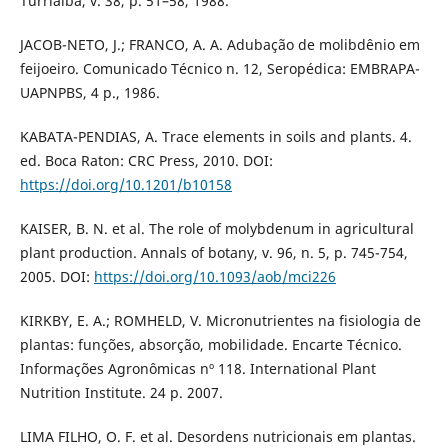
Turrialba, v. 38, p. 51–58, 1988.
JACOB-NETO, J.; FRANCO, A. A. Adubação de molibdênio em
feijoeiro. Comunicado Técnico n. 12, Seropédica: EMBRAPA-
UAPNPBS, 4 p., 1986.
KABATA-PENDIAS, A. Trace elements in soils and plants. 4.
ed. Boca Raton: CRC Press, 2010. DOI:
https://doi.org/10.1201/b10158
KAISER, B. N. et al. The role of molybdenum in agricultural
plant production. Annals of botany, v. 96, n. 5, p. 745-754,
2005. DOI:
https://doi.org/10.1093/aob/mci226
KIRKBY, E. A.; ROMHELD, V. Micronutrientes na fisiologia de
plantas: funções, absorção, mobilidade. Encarte Técnico.
Informações Agronômicas nº 118. International Plant
Nutrition Institute. 24 p. 2007.
LIMA FILHO, O. F. et al. Desordens nutricionais em plantas.