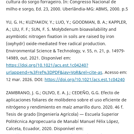
cultura do sorgo forrageiro. In: Congresso Nacional de
milho e sorgo, Ed. 23, 2000. Uberlândia-MG: ABMS, 2000. p.5
YU, G. H.; KUZYAKOV, Y.; LUO, Y.; GOODMAN, B. A.; KAPPLER,
A.; LIU, F. F.; SUN, F. S. Molybdenum bioavailability and
asymbiotic nitrogen fixation in soils are raised by iron
(oxyhydr) oxide-mediated free radical production.
Environmental Science & Technology, v. 55, n. 21, p. 14979-
14989, out. 2021. Disponível em:
https://doi.org/10.1021/acs.est.1c04240?
urlappend=%3Fref%3DPDF&jav=VoR&rel=cite-as
. Acesso em:
12 mar. 2026. DOI:
https://doi.org/10.1021/acs.est.1c04240
ZAMBRANO, J. G.; OLIVO, E. A. J.; CEDEÑO, G.G. Efecto de
aplicaciones foliares de molibdeno sobre el uso eficiente de
nitrógeno y rendimiento en maíz amarillo duro. 2020. 46 f.
Tesis de grado (Ingeniería Agrícola) — Escuela Superior
Politécnica Agropecuaria de Manabí Manuel Félix López,
Calceta, Ecuador, 2020. Disponível em: