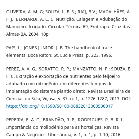
OLIVEIRA, A. M. G; SOUZA, L. F. S.; RAIJ, B.V.; MAGALHÃES, A.
F. J.; BERNARDI, A. C. C. Nutrição, Calagem e Adubação do
Mamoeiro Irrigado. Circular Técnica 69, Embrapa. Cruz das
Almas-BA, 2004, 10p
PAIS, L.; JONES JUNIOR, J. B. The handbook of trace
elements. Boca Raton: St. Lucie Press, p. 223, 1996.
PEREZ, A. A. G.; SORATTO, R. P.; MANZATTO, N. P.; SOUZA, E.
F. C. Extração e exportação de nutrientes pelo feijoeiro
adubado com nitrogênio, em diferentes tempos de
implantação do sistema plantio direto. Revista Brasileira de
Ciências do Solo, Viçosa, v. 37, n. 1, p. 1276-1287, 2013. DOI:
https://doi.org/10.1590/S0100-06832013000500017
PEREIRA, E. A. C.; BRANDÃO, R. P.; RODRIGUES, R. B. R. L.
Importância do molibdênio para as hortaliças. Revista
Campo & Negócios, Uberlândia, v. 1, n. 1, p. 1-10, 2016