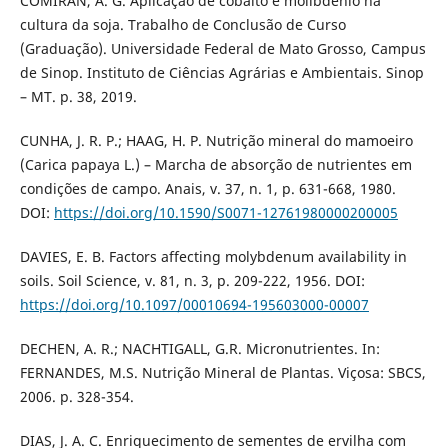
COMIRAN, A. G. Aplicação de cobalto e molibdênio na
cultura da soja. Trabalho de Conclusão de Curso
(Graduação). Universidade Federal de Mato Grosso, Campus
de Sinop. Instituto de Ciências Agrárias e Ambientais. Sinop
– MT. p. 38, 2019.
CUNHA, J. R. P.; HAAG, H. P. Nutrição mineral do mamoeiro
(Carica papaya L.) – Marcha de absorção de nutrientes em
condições de campo. Anais, v. 37, n. 1, p. 631-668, 1980.
DOI:
https://doi.org/10.1590/S0071-12761980000200005
DAVIES, E. B. Factors affecting molybdenum availability in
soils. Soil Science, v. 81, n. 3, p. 209-222, 1956. DOI:
https://doi.org/10.1097/00010694-195603000-00007
DECHEN, A. R.; NACHTIGALL, G.R. Micronutrientes. In:
FERNANDES, M.S. Nutrição Mineral de Plantas. Viçosa: SBCS,
2006. p. 328-354.
DIAS, J. A. C. Enriquecimento de sementes de ervilha com