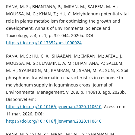
RANA, M. S.; BHANTANA, P.; IMRAN, M.; SALEEM, M. H.;
MOUSSA, M. G.; KHAN, Z.; HU, C. Molybdenum potential vital
role in plants metabolism for optimizing the growth and
development. Annals of Environmental Science and
Toxicology, v. 4, n. 1, p. 32- 044, 2020a. DOI:
https://doi.org/10.17352/aest.000024
RANA, M. S.; HU, C. X.; SHAABAN, M.; IMRAN, M.; AFZAL, J.;
MOUSSA, M. G.; ELYAMINE, A. M.; BHANTANA, P.; SALEEM,
M. H.; SYAIFUDIN, M.; KAMRAN, M.; SHAH, M. A.; SUN, X. Soil
phosphorus transformation characteristics in response to
molybdenum supply in leguminous crops. Journal of
Environmental Management, v. 268, p. 110610, ago. 2020b.
Disponível em:
https://doi.org/10.1016/j.jenvman.2020.110610
. Acesso em:
11 mar. 2026. DOI:
https://doi.org/10.1016/j.jenvman.2020.110610
RANA, M. S.; SUN, X.; IMRAN, M.; ALI, S.; SHAABAN, M.;