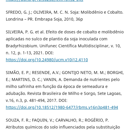
SFREDO, G. J.; OLIVEIRA, M. C. N. Soja: Molibdênio e Cobalto.
Londrina – PR. Embrapa Soja, 2010, 36p
SILVEIRA, P. G. et al. Efeito de doses de cobalto e molibdênio
aplicadas no sulco de plantio da soja inoculada com
Bradyrhizobium. Unifunec Científica Multidisciplinar, v. 10,
n. 12, p. 1-13, 2021. DOI:
https://doi.org/10.24980/ucm.v10i12.4110
SIMÃO, E. P.; RESENDE, A.V.; GONTIJO NETO, M. M.; BORGHI,
E.; MARTINS, D. C.; VANIN, A. Demanda de nutrientes pelo
milho safrinha em função da época de semeadura e
adubação. Revista Brasileira de Milho e Sorgo, Sete Lagoas,
v.16, n.3, p. 481-494, 2017. DOI:
https://doi.org/10.18512/1980-6477/rbms.v16n3p481-494
SOUZA, F. R.; FAQUIN, V.; CARVALHO, R.; ROGÉRIO, P.
Atributos químicos do solo influenciados pela substituição