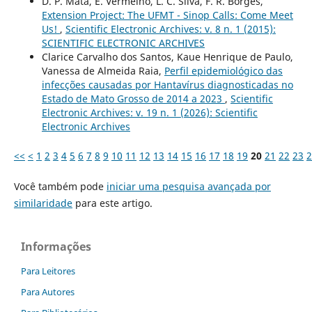
D. P. Mata, E. Vermelho, L. C. Silva, F. R. Borges,
Extension Project: The UFMT - Sinop Calls: Come Meet
Us!
,
Scientific Electronic Archives: v. 8 n. 1 (2015):
SCIENTIFIC ELECTRONIC ARCHIVES
Clarice Carvalho dos Santos, Kaue Henrique de Paulo,
Vanessa de Almeida Raia,
Perfil epidemiológico das
infecções causadas por Hantavírus diagnosticadas no
Estado de Mato Grosso de 2014 a 2023
,
Scientific
Electronic Archives: v. 19 n. 1 (2026): Scientific
Electronic Archives
<<
<
1
2
3
4
5
6
7
8
9
10
11
12
13
14
15
16
17
18
19
20
21
22
23
2
Você também pode
iniciar uma pesquisa avançada por
similaridade
para este artigo.
Informações
Para Leitores
Para Autores