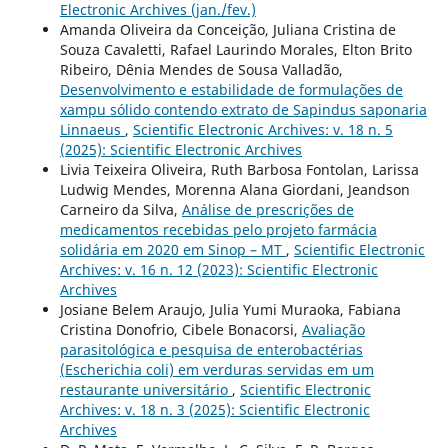
Electronic Archives (jan./fev.)
Amanda Oliveira da Conceição, Juliana Cristina de
Souza Cavaletti, Rafael Laurindo Morales, Elton Brito
Ribeiro, Dênia Mendes de Sousa Valladão,
Desenvolvimento e estabilidade de formulações de
xampu sólido contendo extrato de Sapindus saponaria
Linnaeus
,
Scientific Electronic Archives: v. 18 n. 5
(2025): Scientific Electronic Archives
Livia Teixeira Oliveira, Ruth Barbosa Fontolan, Larissa
Ludwig Mendes, Morenna Alana Giordani, Jeandson
Carneiro da Silva,
Análise de prescrições de
medicamentos recebidas pelo projeto farmácia
solidária em 2020 em Sinop – MT
,
Scientific Electronic
Archives: v. 16 n. 12 (2023): Scientific Electronic
Archives
Josiane Belem Araujo, Julia Yumi Muraoka, Fabiana
Cristina Donofrio, Cibele Bonacorsi,
Avaliação
parasitológica e pesquisa de enterobactérias
(Escherichia coli) em verduras servidas em um
restaurante universitário
,
Scientific Electronic
Archives: v. 18 n. 3 (2025): Scientific Electronic
Archives