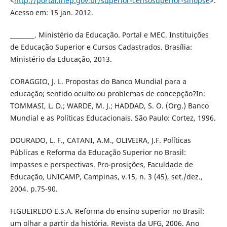
<
http://portal.inep.gov.br/superior-censosuperior-sinopse
>.
Acesso em: 15 jan. 2012.
________. Ministério da Educação. Portal e MEC. Instituições
de Educação Superior e Cursos Cadastrados. Brasília:
Ministério da Educação, 2013.
CORAGGIO, J. L. Propostas do Banco Mundial para a
educação; sentido oculto ou problemas de concepção?In:
TOMMASI, L. D.; WARDE, M. J.; HADDAD, S. O. (Org.) Banco
Mundial e as Políticas Educacionais. São Paulo: Cortez, 1996.
DOURADO, L. F., CATANI, A.M., OLIVEIRA, J.F. Políticas
Públicas e Reforma da Educação Superior no Brasil:
impasses e perspectivas. Pro-prosições, Faculdade de
Educação, UNICAMP, Campinas, v.15, n. 3 (45), set./dez.,
2004. p.75-90.
FIGUEIREDO E.S.A. Reforma do ensino superior no Brasil:
um olhar a partir da história. Revista da UFG, 2006. Ano