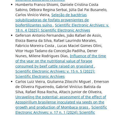
Humberto Franco Shiomi, Daniele Cristina Costa
Sabino, Débora Regina Serbai, Júlia Dal Pai Busanelo,
Carlos Vinício Vieira,
Seleção de bactérias
solubilizadoras de fosfato provenientes de
biofertilizantes suíno
,
Scientific Electronic Archives: v.
18 n. 4 (2025): Scientific Electronic Archives
Geferson Antonio Fernandes, João Rafael de Assis,
Eloiza Baena da Silva, Rafael Laurindo Morales,
Fabricio Moreira Costa , Lucas Maciel Gomes Olini,
Vitor Hugo Tadano da Conceição Padilha, Dener
Nunes, Milene Rodrigues Dias,
Influence of the time
of the year on the nutritional value of forage
consumed by beef cattle raised on grassland
,
Scientific Electronic Archives: v. 15 n. 5 (2022):
Scientific Electronic Archives
Carlos Luiz Vieira, Giulianna Zilocchi Miguel , Emerson
de Oliveira Figueiredo, Gabriel Vinícius Batista da
Silva, Rafael Rosa Rocha, Altacis Junior de Oliveira,
Unraveling the potential: assessment of the effect of
Azospirillum brasilense inoculated via seeds on the
growth and production of Mombaça grass
,
Scientific
Electronic Archives: v. 17 n. 1 (2024): Scientific