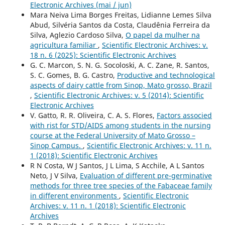
Electronic Archives (mai / jun)
Mara Neiva Lima Borges Freitas, Lidianne Lemes Silva
Abud, Silvéria Santos da Costa, Claudênia Ferreira da
Silva, Aglezio Cardoso Silva,
O papel da mulher na
agricultura familiar
,
Scientific Electronic Archives: v.
18 n. 6 (2025): Scientific Electronic Archives
G. C. Marcon, S. N. G. Socoloski, A. C. Zane, R. Santos,
S. C. Gomes, B. G. Castro,
Productive and technological
aspects of dairy cattle from Sinop, Mato grosso, Brazil
,
Scientific Electronic Archives: v. 5 (2014): Scientific
Electronic Archives
V. Gatto, R. R. Oliveira, C. A. S. Flores,
Factors associed
with rist for STD/AIDS among students in the nursing
course at the Federal University of Mato Grosso –
Sinop Campus.
,
Scientific Electronic Archives: v. 11 n.
1 (2018): Scientific Electronic Archives
R N Costa, W J Santos, J L Lima, S Acchile, A L Santos
Neto, J V Silva,
Evaluation of different pre-germinative
methods for three tree species of the Fabaceae family
in different environments
,
Scientific Electronic
Archives: v. 11 n. 1 (2018): Scientific Electronic
Archives