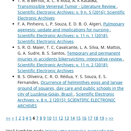
T. R. B Berndt, A. C. R Rosa, A. K Kataoka,
Transmissible Venereal Tumor - Literature Review
,
Scientific Electronic Archives: v. 9 n. 5 (2016): Scientific
Electronic Archives
F. A. Pinheiro, L. P. Souza, E. D. B. O. Algeri,
Pulmonary
agenesis: update and implications for nursing
,
Scientific Electronic Archives: v. 11 n. 1 (2018):
Scientific Electronic Archives
S. R. O. Maier, T. C. Cavalcante, L. A. Silva, M. Mattos,
G. A. Sudre, B. S. Santos,
Temporary and permanent
injuries in accidents bikersvictims: integrative review
,
Scientific Electronic Archives: v. 11 n. 2 (2018):
Scientific Electronic Archives
B. S. Oliveira, C. R. O. Rédua, Y. S. Souza, E. S.
Fernandes,
Ocurrence of helminthes eggs and larvae
ground of squares, day care and public schools in the
city of Luziânia-Goiás, Brazil
,
Scientific Electronic
Archives: v. 8 n. 2 (2015): SCIENTIFIC ELECTRONIC
ARCHIVES
<<
<
1
2
3
4
5
6
7
8
9
10
11
12
13
14
15
16
17
18
19
>
>>
Você também pode
iniciar uma pesquisa avançada por