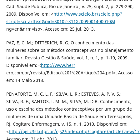
Cad. Saúde Pública, Rio de Janeiro , v. 25, supl. 2, p. 279-290,
2009. Disponível em: <
http://www.scielo.br/scielo.php?
script=sci_arttext&pid=S0102-311X2009001400010&l
ng=en&nrm=iso>. Acesso em: 25 Jul. 2013.
PAZ, E. C. M.; DITTERICH, R. G. O conhecimento das
mulheres sobre os métodos contraceptivos no planejamento
familiar. Revista Gestão & Saúde, vol. 1, n. 1, p. 1-10, 2009.
Disponível em: <
http://www.herr
ero.com.br/revista/Edicao%201%20Artigo%204.pdf>. Acesso
em: 14 Maio 2013.
PENAFORTE, M. C. L. F.; SILVA, L. R.; ESTEVES, A. P. V. S.;
SILVA, R. F.; SANTOS, I. M. M.; SILVA, M. D.B. Conhecimento,
uso e escolha dos métodos contraceptivos por um grupo de
mulheres de uma Unidade Básica de Saúde em Teresópolis,
RJ. Cogitare Enfermagem, v. 15, n. 1, 2010. Disponível em:
<
http://ojs.c3sl.ufpr.br/ojs2/index.php/cogitare/article/view/
Acesso em: 21 abr. 2013.