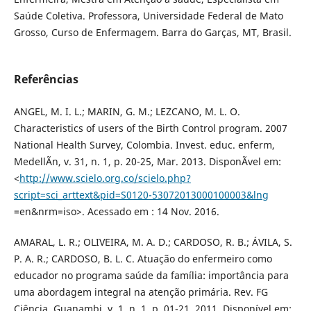
Saúde Coletiva. Professora, Universidade Federal de Mato
Grosso, Curso de Enfermagem. Barra do Garças, MT, Brasil.
Referências
ANGEL, M. I. L.; MARIN, G. M.; LEZCANO, M. L. O.
Characteristics of users of the Birth Control program. 2007
National Health Survey, Colombia. Invest. educ. enferm,
MedellÃ­n, v. 31, n. 1, p. 20-25, Mar. 2013. DisponÃ­vel em:
<
http://www.scielo.org.co/scielo.php?
script=sci_arttext&pid=S0120-53072013000100003&lng
=en&nrm=iso>. Acessado em : 14 Nov. 2016.
AMARAL, L. R.; OLIVEIRA, M. A. D.; CARDOSO, R. B.; ÁVILA, S.
P. A. R.; CARDOSO, B. L. C. Atuação do enfermeiro como
educador no programa saúde da família: importância para
uma abordagem integral na atenção primária. Rev. FG
Ciência, Guanambi, v. 1, n. 1, p. 01-21, 2011. Disponível em: