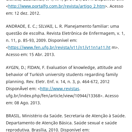
<
http://www.portalfg.com.br/revista/artigo_2.htm
>. Acesso
em: 12 dez. 2012.
ANDRADE, E. C.; SILVAII, L. R. Planejamento familiar: uma
questão de escolha. Revista Eletrônica de Enfermagem, v. 1,
n. 11, p. 85-93, 2009. Disponível em:
<
https://www.fen.ufg.br/revista/v11/n1/v11n1a11.ht
m>.
Acesso em: 15 Abr. 2013.
AYGIN, D.; FIDAN, F. Evaluation of knowledge, attitude and
behavior of Turkish university students regarding family
planning. Rev. Eletr. Enf. v. 14, n. 3, p. 464-672, 2012
DisponÃ­vel em: <
http://www.revistas
.
ufg.br/index.php/fen/article/view/10944/13368>. Acesso
em: 08 Ago. 2013.
BRASIL. Ministério da Saúde. Secretaria de Atenção à Saúde.
Departamento de Atenção Básica. Saúde sexual e saúde
reprodutiva. Brasília, 2010. Disponível em: