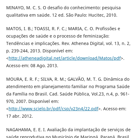
MINAYO, M. C. S. O desafio do conhecimento: pesquisa
qualitativa em saúde. 12 ed. São Paulo: Hucitec, 2010.
MATOS, I. B.; TOASSI, R. F. C.; MARIA, C. O. Profissões e
ocupações de saúde e o processo de feminização:
Tendências e implicações. Rev. Athenea Digital, vol. 13, n. 2,
p. 239-244, 2013. Disponível em:
<
http://atheneadigital.net/article/download/Matos/pdf
>.
Acesso em: 08 Ago. 2013.
MOURA, E. R. F.; SILVA, R. M.; GALVÃO, M. T. G. Dinâmica do
atendimento em planejamento familiar no Programa Saúde
da Família no Brasil. Cad. Saúde Pública, Vol.23, n.4, p. 961-
970, 2007. Disponível em:
<
http://www.scielo.br/pdf/csp/v23n4/22.pdf
>. Acesso em:
17 abr. 2012.
NAGAHAMA, E. E. I. Avaliação da implantação de serviços de
saúde reprodutiva no Município de Maringá, Paraná, Brasil.