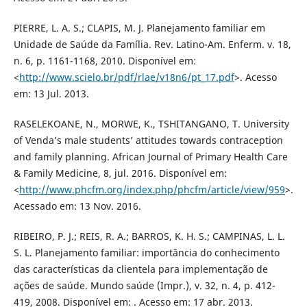
PIERRE, L. A. S.; CLAPIS, M. J. Planejamento familiar em
Unidade de Saúde da Família. Rev. Latino-Am. Enferm. v. 18,
n. 6, p. 1161-1168, 2010. Disponível em:
<
http://www.scielo.br/pdf/rlae/v18n6/pt_17.pdf
>. Acesso
em: 13 Jul. 2013.
RASELEKOANE, N., MORWE, K., TSHITANGANO, T. University
of Venda’s male students’ attitudes towards contraception
and family planning. African Journal of Primary Health Care
& Family Medicine, 8, jul. 2016. Disponível em:
<
http://www.phcfm.org/index.php/phcfm/article/view/959
>.
Acessado em: 13 Nov. 2016.
RIBEIRO, P. J.; REIS, R. A.; BARROS, K. H. S.; CAMPINAS, L. L.
S. L. Planejamento familiar: importância do conhecimento
das características da clientela para implementação de
ações de saúde. Mundo saúde (Impr.), v. 32, n. 4, p. 412-
419, 2008. Disponível em: . Acesso em: 17 abr. 2013.