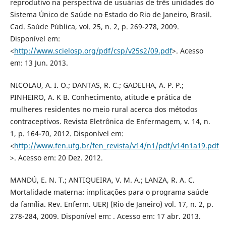
reprodutivo na perspectiva de usuárias de três unidades do
Sistema Único de Saúde no Estado do Rio de Janeiro, Brasil.
Cad. Saúde Pública, vol. 25, n. 2, p. 269-278, 2009.
Disponível em:
<
http://www.scielosp.org/pdf/csp/v25s2/09.pdf
>. Acesso
em: 13 Jun. 2013.
NICOLAU, A. I. O.; DANTAS, R. C.; GADELHA, A. P. P.;
PINHEIRO, A. K B. Conhecimento, atitude e prática de
mulheres residentes no meio rural acerca dos métodos
contraceptivos. Revista Eletrônica de Enfermagem, v. 14, n.
1, p. 164-70, 2012. Disponível em:
<
http://www.fen.ufg.br/fen_revista/v14/n1/pdf/v14n1a19.pdf
>. Acesso em: 20 Dez. 2012.
MANDÚ, E. N. T.; ANTIQUEIRA, V. M. A.; LANZA, R. A. C.
Mortalidade materna: implicações para o programa saúde
da família. Rev. Enferm. UERJ (Rio de Janeiro) vol. 17, n. 2, p.
278-284, 2009. Disponível em: . Acesso em: 17 abr. 2013.