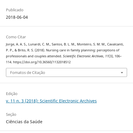
Publicado
2018-06-04
Como Citar
Jorge, A. A. S., Lunardi, C. M., Santos, B. L. M., Monteiro, S. M. M., Cavalcanti,
P. P., & Brito, R. S. (2018). Nursing care in family planning: perceptions of
professionals and couples attended.
Scientific Electronic Archives
,
11
(3), 106–
114. https://doi.org/10.36560/1132018512
Fomatos de Citação
Edição
v. 11 n. 3 (2018): Scientific Electronic Archives
Seção
Ciências da Saúde