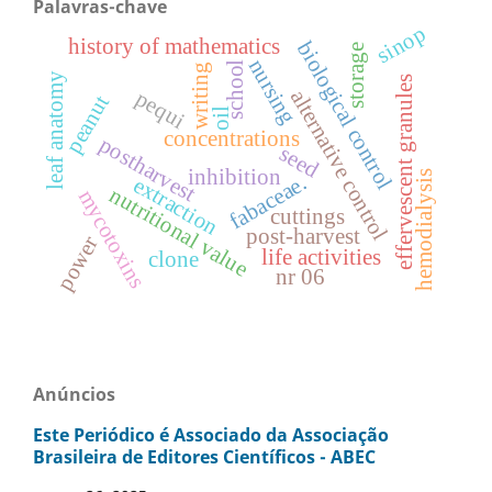
Palavras-chave
sinop
history of mathematics
biological control
storage
nursing
school
writing
leaf anatomy
effervescent granules
alternative control
pequi
peanut
oil
concentrations
postharvest
seed
inhibition
hemodialysis
fabaceae.
extraction
nutritional value
mycotoxins
cuttings
post-harvest
power
life activities
clone
nr 06
Anúncios
Este Periódico é Associado da Associação
Brasileira de Editores Científicos - ABEC