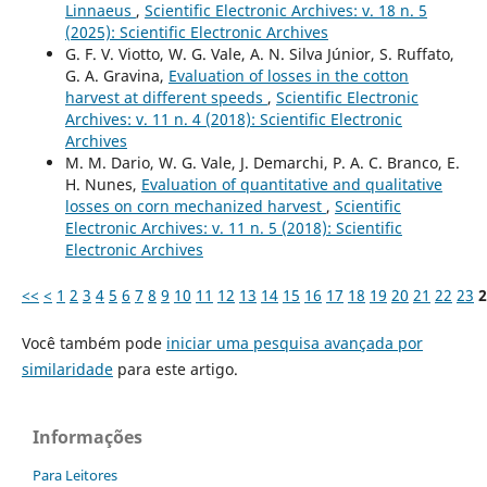
Linnaeus
,
Scientific Electronic Archives: v. 18 n. 5
(2025): Scientific Electronic Archives
G. F. V. Viotto, W. G. Vale, A. N. Silva Júnior, S. Ruffato,
G. A. Gravina,
Evaluation of losses in the cotton
harvest at different speeds
,
Scientific Electronic
Archives: v. 11 n. 4 (2018): Scientific Electronic
Archives
M. M. Dario, W. G. Vale, J. Demarchi, P. A. C. Branco, E.
H. Nunes,
Evaluation of quantitative and qualitative
losses on corn mechanized harvest
,
Scientific
Electronic Archives: v. 11 n. 5 (2018): Scientific
Electronic Archives
<<
<
1
2
3
4
5
6
7
8
9
10
11
12
13
14
15
16
17
18
19
20
21
22
23
2
Você também pode
iniciar uma pesquisa avançada por
similaridade
para este artigo.
Informações
Para Leitores