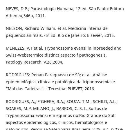
NEVES, D.P.; Parasitologia Humana, 12 ed. São Paulo: Editora
Atheneu,546p, 2011.
NELSON, Richard William. et al. Medicina interna de
pequenos animais. -5ª Ed. Rio de Janeiro: Elsevier, 2015.
MENEZES, V.T et al. Trypanossoma evansi in inbreeded and
Swiss-Webstermice:distinct aspecto f pathogenesis.
Patology Research, v.26,2004.
RODRIGUES: Renan Paraguassu de Sá; et al. Análise
epidemiológica, clínica e patológica da tripanossomíase
“Mal das Cadeiras”. - Teresina: PUBVET, 2016.
RODRIGUES, A,; FIGHERA, R.A.; SOUZA, T.M.; SCHILD, A.L.;
SOARES, M.P. MILANO, J.; BARROS, C. S. L. Surtos de
Trypanossoma evansi em equinos no Rio Grande do Sul:
aspectos epidemiológicos, clínicos, hematológicos e
patológicos. Pesquisa Veterinária Brasileira, v.25, n.4, p.239-