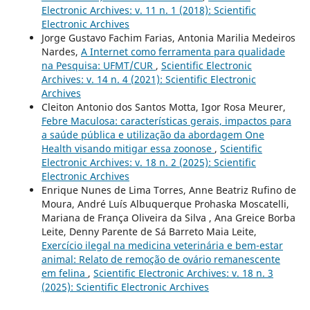
Electronic Archives: v. 11 n. 1 (2018): Scientific
Electronic Archives
Jorge Gustavo Fachim Farias, Antonia Marilia Medeiros
Nardes,
A Internet como ferramenta para qualidade
na Pesquisa: UFMT/CUR
,
Scientific Electronic
Archives: v. 14 n. 4 (2021): Scientific Electronic
Archives
Cleiton Antonio dos Santos Motta, Igor Rosa Meurer,
Febre Maculosa: características gerais, impactos para
a saúde pública e utilização da abordagem One
Health visando mitigar essa zoonose
,
Scientific
Electronic Archives: v. 18 n. 2 (2025): Scientific
Electronic Archives
Enrique Nunes de Lima Torres, Anne Beatriz Rufino de
Moura, André Luís Albuquerque Prohaska Moscatelli,
Mariana de França Oliveira da Silva , Ana Greice Borba
Leite, Denny Parente de Sá Barreto Maia Leite,
Exercício ilegal na medicina veterinária e bem-estar
animal: Relato de remoção de ovário remanescente
em felina
,
Scientific Electronic Archives: v. 18 n. 3
(2025): Scientific Electronic Archives