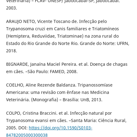
Veterinária) – FCAV- UNESP/ Jaboticabal-SP, Jaboticabal.
2003.
ARAUJO NETO, Vicente Toscano de. Infecção pelo
Trypanosoma cruzi em Canis familiares e Triatomíneos
(Hemiptera, Reduviidae, Triatominae) na zona rural do
Estado do Rio Grande do Norte Rio. Grande do Norte: UFRN,
2018.
BIGNARDE, Janaína Maciel Pereira. et al. Doença de chagas
em cães. –São Paulo: FAMED, 2008.
COELHO, Aline Rezende Baldanza. Tripanossomíase
Americana: uma revisão com ênfase nas Medicina
Veterinária. (Monografia) – Brasília: UnB, 2013.
COLPO, Cristina Braccini. et al. Infecção natural por
Trypanosoma evansi em cães. –Santa Maria: Ciência Rural,
2005. DOI:
https://doi.org/10.1590/S0103-
84782005000300038