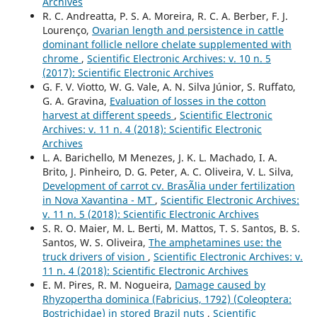
Archives
R. C. Andreatta, P. S. A. Moreira, R. C. A. Berber, F. J.
Lourenço,
Ovarian length and persistence in cattle
dominant follicle nellore chelate supplemented with
chrome
,
Scientific Electronic Archives: v. 10 n. 5
(2017): Scientific Electronic Archives
G. F. V. Viotto, W. G. Vale, A. N. Silva Júnior, S. Ruffato,
G. A. Gravina,
Evaluation of losses in the cotton
harvest at different speeds
,
Scientific Electronic
Archives: v. 11 n. 4 (2018): Scientific Electronic
Archives
L. A. Barichello, M Menezes, J. K. L. Machado, I. A.
Brito, J. Pinheiro, D. G. Peter, A. C. Oliveira, V. L. Silva,
Development of carrot cv. BrasÃ­lia under fertilization
in Nova Xavantina - MT
,
Scientific Electronic Archives:
v. 11 n. 5 (2018): Scientific Electronic Archives
S. R. O. Maier, M. L. Berti, M. Mattos, T. S. Santos, B. S.
Santos, W. S. Oliveira,
The amphetamines use: the
truck drivers of vision
,
Scientific Electronic Archives: v.
11 n. 4 (2018): Scientific Electronic Archives
E. M. Pires, R. M. Nogueira,
Damage caused by
Rhyzopertha dominica (Fabricius, 1792) (Coleoptera:
Bostrichidae) in stored Brazil nuts
,
Scientific