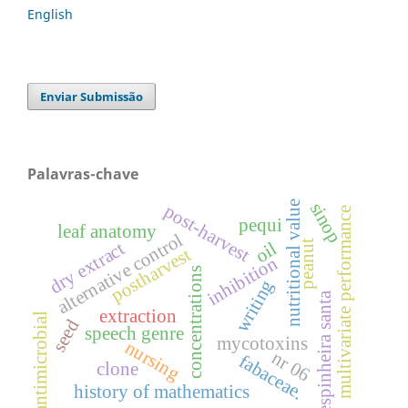
English
Enviar Submissão
Palavras-chave
nutritional value
sinop
post-harvest
multivariate performance
pequi
leaf anatomy
alternative control
dry extract
oil
peanut
postharvest
inhibition
concentrations
writing
espinheira santa
extraction
antimicrobial
seed
speech genre
mycotoxins
nursing
nr 06
fabaceae.
clone
history of mathematics