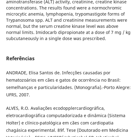
aminotransferase (ALT) activity, creatinine, creatine kinase
concentrations. The results found were a normochromic
microcytic anemia, lymphopenia, trypomastigote forms of
Trypanosoma spp. ALT and creatinine measurements were
normal, but the serum creatine kinase level was above
normal limits. Imidocarb dipropionate at a dose of 7 mg / kg
subcutaneously in a single dose was prescribed.
Referências
ANDRADE, Elisa Santos de. Infecções causadas por
hematozoários em cães e gatos de ocorrência no Brasil:
semelhanças e particularidades. (Monografia).-Porto Alegre:
UFRS, 2007.
ALVES, R.O. Avaliações ecodopplercardiográfica,
eletrocardiográfica computadorizada e dinâmica (Sistema
Holter) e clínico-patológica em cães com cardiopatia
chagásica experimental. 89f. Tese (Doutorado em Medicina