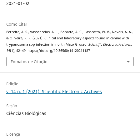
2021-01-02
Como Citar
Ferreira, A. S., Vasconcelos, A. L., Bonatto, A. C., Lasarotto, W. V., Novais, A. A.,
& Oliveira, R. R. (2021). Clinical and laboratory aspects found in canine with
trypanosoma spp infection in north Mato Grosso.
Scientific Electronic Archives
,
14
(1), 42–49. https://doi.org/10.36560/14120211187
Fomatos de Citação
Edição
v. 14 n. 1 (2021): Scientific Electronic Archives
Seção
Ciências Biológicas
Licença