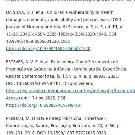
DA SILVA, D. I. et al. Children’s vulnerability to health
damages: elements, applicability and perspectives. IOSR
Journal of Nursing and Health Science, v. 5, n. 5, ed. III, p.
15–20, 2016. e-ISSN 2320-1959; p-ISSN 2320-1940. DOI:
10.9790/1959-0505031520. DOI:
https://doi.org/10.9790/1684-0505031520
ESTEVES, A. V. F. et al. Brincadeira Como Ferramenta de
Promoção da Saúde na Infância - Um Relato De Experiência.
Revista Contemporânea, [S. l.], v. 5, n. 8, p. e8933, 2025.
DOI: 10.56083/RCV5N8-101. Disponível em:
https://ojs.revistacontemporanea.com/ojs/index.php/home/art
Acesso em: 17 nov. 2025. DOI:
https://doi.org/10.56083/RCV5N8-101
PEDUZZI, M. O SUS é interprofissional. Interface -
Comunicação, Saúde, Educação, Botucatu, v. 20, n. 56, p.
199–201, 2016. DOI: 10.1590/1807-57622015.0383.