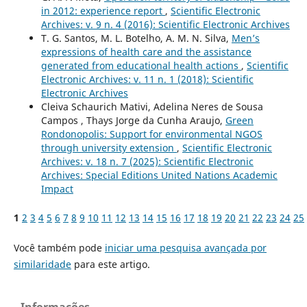
in 2012: experience report
,
Scientific Electronic
Archives: v. 9 n. 4 (2016): Scientific Electronic Archives
T. G. Santos, M. L. Botelho, A. M. N. Silva,
Men’s
expressions of health care and the assistance
generated from educational health actions
,
Scientific
Electronic Archives: v. 11 n. 1 (2018): Scientific
Electronic Archives
Cleiva Schaurich Mativi, Adelina Neres de Sousa
Campos , Thays Jorge da Cunha Araujo,
Green
Rondonopolis: Support for environmental NGOS
through university extension
,
Scientific Electronic
Archives: v. 18 n. 7 (2025): Scientific Electronic
Archives: Special Editions United Nations Academic
Impact
1
2
3
4
5
6
7
8
9
10
11
12
13
14
15
16
17
18
19
20
21
22
23
24
25
Você também pode
iniciar uma pesquisa avançada por
similaridade
para este artigo.
Informações