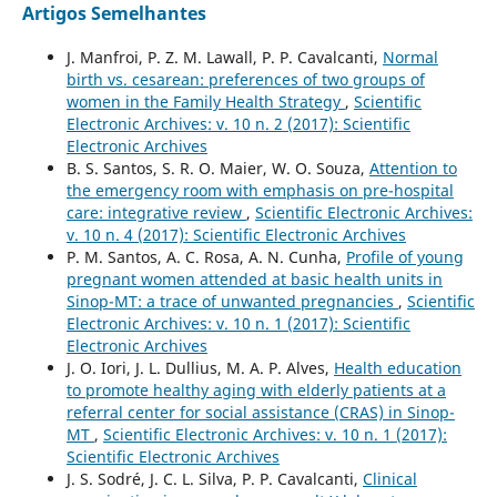
Artigos Semelhantes
J. Manfroi, P. Z. M. Lawall, P. P. Cavalcanti,
Normal
birth vs. cesarean: preferences of two groups of
women in the Family Health Strategy
,
Scientific
Electronic Archives: v. 10 n. 2 (2017): Scientific
Electronic Archives
B. S. Santos, S. R. O. Maier, W. O. Souza,
Attention to
the emergency room with emphasis on pre-hospital
care: integrative review
,
Scientific Electronic Archives:
v. 10 n. 4 (2017): Scientific Electronic Archives
P. M. Santos, A. C. Rosa, A. N. Cunha,
Profile of young
pregnant women attended at basic health units in
Sinop-MT: a trace of unwanted pregnancies
,
Scientific
Electronic Archives: v. 10 n. 1 (2017): Scientific
Electronic Archives
J. O. Iori, J. L. Dullius, M. A. P. Alves,
Health education
to promote healthy aging with elderly patients at a
referral center for social assistance (CRAS) in Sinop-
MT
,
Scientific Electronic Archives: v. 10 n. 1 (2017):
Scientific Electronic Archives
J. S. Sodré, J. C. L. Silva, P. P. Cavalcanti,
Clinical