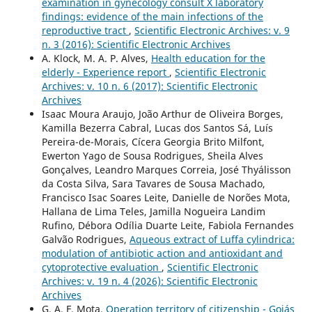
examination in gynecology consult X laboratory
findings: evidence of the main infections of the
reproductive tract
,
Scientific Electronic Archives: v. 9
n. 3 (2016): Scientific Electronic Archives
A. Klock, M. A. P. Alves,
Health education for the
elderly - Experience report
,
Scientific Electronic
Archives: v. 10 n. 6 (2017): Scientific Electronic
Archives
Isaac Moura Araujo, João Arthur de Oliveira Borges,
Kamilla Bezerra Cabral, Lucas dos Santos Sá, Luís
Pereira-de-Morais, Cícera Georgia Brito Milfont,
Ewerton Yago de Sousa Rodrigues, Sheila Alves
Gonçalves, Leandro Marques Correia, José Thyálisson
da Costa Silva, Sara Tavares de Sousa Machado,
Francisco Isac Soares Leite, Danielle de Norões Mota,
Hallana de Lima Teles, Jamilla Nogueira Landim
Rufino, Débora Odília Duarte Leite, Fabiola Fernandes
Galvão Rodrigues,
Aqueous extract of Luffa cylindrica:
modulation of antibiotic action and antioxidant and
cytoprotective evaluation
,
Scientific Electronic
Archives: v. 19 n. 4 (2026): Scientific Electronic
Archives
G. A. F. Mota,
Operation territory of citizenship - Goiás