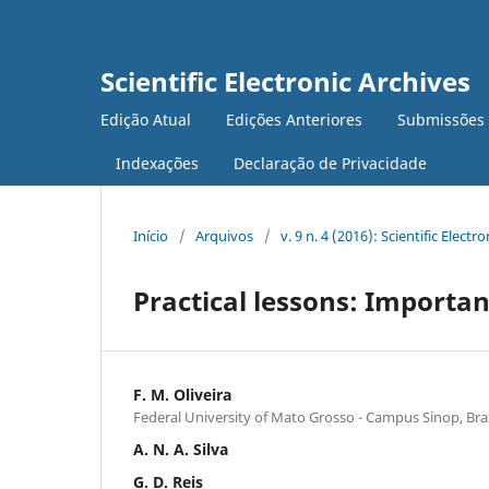
Scientific Electronic Archives
Edição Atual
Edições Anteriores
Submissões
Indexações
Declaração de Privacidade
Início
/
Arquivos
/
v. 9 n. 4 (2016): Scientific Electr
Practical lessons: Importan
F. M. Oliveira
Federal University of Mato Grosso - Campus Sinop, Braz
A. N. A. Silva
G. D. Reis