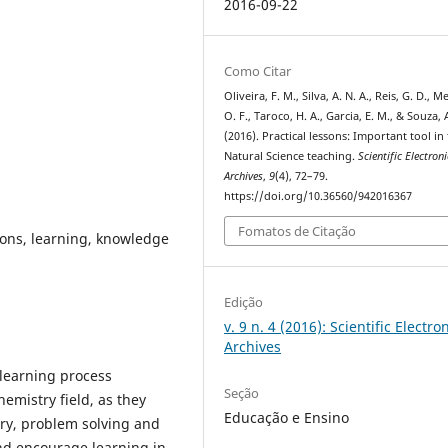
2016-09-22
Como Citar
Oliveira, F. M., Silva, A. N. A., Reis, G. D., Me
O. F., Taroco, H. A., Garcia, E. M., & Souza, 
(2016). Practical lessons: Important tool in
Natural Science teaching.
Scientific Electroni
Archives
,
9
(4), 72–79.
https://doi.org/10.36560/942016367
Fomatos de Citação
ssons, learning, knowledge
Edição
v. 9 n. 4 (2016): Scientific Electro
Archives
 learning process
Seção
emistry field, as they
Educação e Ensino
ory, problem solving and
and encourage learning in