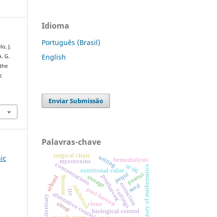
Idioma
Português (Brasil)
lo, J.
English
A. G.
 the
c
Enviar Submissão
Palavras-chave
surgical clinic
writing
nic
hemodialysis
mycotoxins
concentrations
nr 06
history of mathematics
nutritional value
pequi
peanut
postharvest
storage
school
nursing
extraction
seed
inhibition
post-harvest
cuttings
oil
alternative control
penitentiary
sinop
clone
biological control