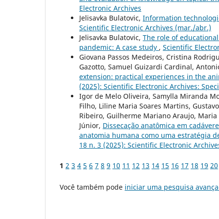
Electronic Archives
Jelisavka Bulatovic,
Information technologi
Scientific Electronic Archives (mar./abr.)
Jelisavka Bulatovic,
The role of educationa
pandemic: A case study
,
Scientific Electro
Giovana Passos Medeiros, Cristina Rodrig
Gazotto, Samuel Guizardi Cardinal, Antoni
extension: practical experiences in the an
(2025): Scientific Electronic Archives: Sp
Igor de Melo Oliveira, Samylla Miranda M
Filho, Liline Maria Soares Martins, Gust
Ribeiro, Guilherme Mariano Araujo, Maria 
Júnior,
Dissecação anatômica em cadáveres
anatomia humana como uma estratégia de
18 n. 3 (2025): Scientific Electronic Archive
1
2
3
4
5
6
7
8
9
10
11
12
13
14
15
16
17
18
19
20
Você também pode
iniciar uma pesquisa avança