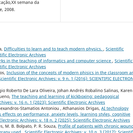
ucação,XX semana da
e, 2008.
a,
Difficulties to learn and to teach modern physics.
,
Scientific
tific Electronic Archives
rks in the teaching of informatics and computer science
,
Scientific
tific Electronic Archives
tos,
Inclusion of the concepts of modern phisics in the classroom a
Scientific Electronic Archives: v. 9 n. 1 (2016): SCIENTIFIC ELECTRO
gio Roberto De Lara Oliveira, Johan Andrés Robalino Salinas, Karen
Bueno,
The teaching and learning of kickboxing: pedagogical
chives: v. 16 n. 1 (2023): Scientific Electronic Archives
 Αlexandros-Stamatios Antoniou , Athanasios Drigas,
AI technology
 effects on performance, anxiety levels, learning styles, cognitive
 Electronic Archives: v. 18 n. 2 (2025): Scientific Electronic Archives
es, M. B. Bolpato, P. R. Souza,
Profile of patients with chronic woun
herapy used
,
Scientific Electronic Archives: v. 10 n. 3 (2017): Scientif