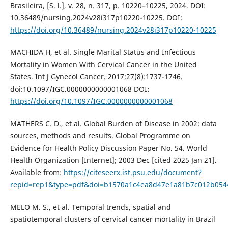
Brasileira, [S. l.], v. 28, n. 317, p. 10220–10225, 2024. DOI:
10.36489/nursing.2024v28i317p10220-10225. DOI:
https://doi.org/10.36489/nursing.2024v28i317p10220-10225
MACHIDA H, et al. Single Marital Status and Infectious
Mortality in Women With Cervical Cancer in the United
States. Int J Gynecol Cancer. 2017;27(8):1737-1746.
doi:10.1097/IGC.0000000000001068 DOI:
https://doi.org/10.1097/IGC.0000000000001068
MATHERS C. D., et al. Global Burden of Disease in 2002: data
sources, methods and results. Global Programme on
Evidence for Health Policy Discussion Paper No. 54. World
Health Organization [Internet]; 2003 Dec [cited 2025 Jan 21].
Available from:
https://citeseerx.ist.psu.edu/document?
repid=rep1&type=pdf&doi=b1570a1c4ea8d47e1a81b7c012b054
MELO M. S., et al. Temporal trends, spatial and
spatiotemporal clusters of cervical cancer mortality in Brazil