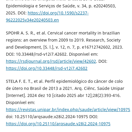
Epidemiologia e Serviços de Saúde, v. 34, p. e20240503,
2025. DOI:
https://doi.org/10.1590/s2237-
96222025v34e20240503.en
SPOHR A. S. R., et al. Cervical cancer mortality in brazilian
regions: an overview from 2009 to 2019. Research, Society
and Development, [S. l.], v. 12, n. 7, p. e16712742602, 2023.
DOI: 10.33448/rsd-v12i7.42602. Disponível em:
https://rsdjournal.org/rsd/article/view/42602
. DOI:
https://doi.org/10.33448/rsd-v12i7.42602
STELA F. E. T., et al. Perfil epidemiológico do câncer de colo
de útero no Brasil de 2013 a 2021. Arq. Ciênc. Saúde Unipar
[Internet]. 2024 dez 10 [citado 2025 abr 12];28(2):393-416.
Disponível em:
https://revistas.unipar.br/index.php/saude/article/view/10975
doi: 10.25110/arqsaude.v28i2.2024-10975 DOI:
https://doi.org/10.25110/arqsaude.v28i2.2024-10975