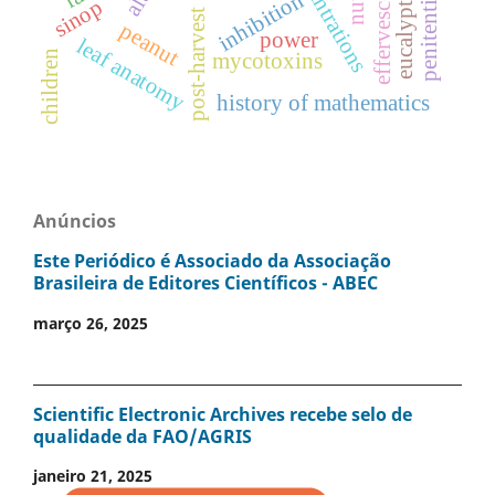
concentrations
penitentiary
eucalyptus
inhibition
sinop
post-harvest
peanut
power
leaf anatomy
children
mycotoxins
history of mathematics
Anúncios
Este Periódico é Associado da Associação
Brasileira de Editores Científicos - ABEC
março 26, 2025
Scientific Electronic Archives recebe selo de
qualidade da FAO/AGRIS
janeiro 21, 2025