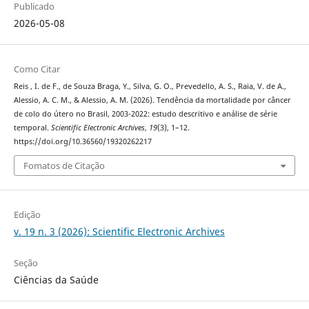
Publicado
2026-05-08
Como Citar
Reis , I. de F., de Souza Braga, Y., Silva, G. O., Prevedello, A. S., Raia, V. de A.,
Alessio, A. C. M., & Alessio, A. M. (2026). Tendência da mortalidade por câncer
de colo do útero no Brasil, 2003-2022: estudo descritivo e análise de série
temporal.
Scientific Electronic Archives
,
19
(3), 1–12.
https://doi.org/10.36560/19320262217
Fomatos de Citação
Edição
v. 19 n. 3 (2026): Scientific Electronic Archives
Seção
Ciências da Saúde