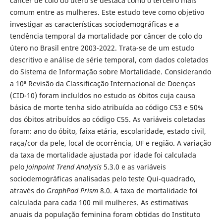
câncer de colo do útero se destaca como o terceiro mais
comum entre as mulheres. Este estudo teve como objetivo
investigar as características sociodemográficas e a
tendência temporal da mortalidade por câncer de colo do
útero no Brasil entre 2003-2022. Trata-se de um estudo
descritivo e análise de série temporal, com dados coletados
do Sistema de Informação sobre Mortalidade. Considerando
a 10ª Revisão da Classificação Internacional de Doenças
(CID-10) foram incluídos no estudo os óbitos cuja causa
básica de morte tenha sido atribuída ao código C53 e 50%
dos óbitos atribuídos ao código C55. As variáveis coletadas
foram: ano do óbito, faixa etária, escolaridade, estado civil,
raça/cor da pele, local de ocorrência, UF e região. A variação
da taxa de mortalidade ajustada por idade foi calculada
pelo
Joinpoint Trend Analysis
5.3.0 e as variáveis
sociodemográficas analisadas pelo teste Qui-quadrado,
através do
GraphPad Prism
8.0. A taxa de mortalidade foi
calculada para cada 100 mil mulheres. As estimativas
anuais da população feminina foram obtidas do Instituto