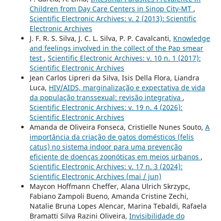
Children from Day Care Centers in Sinop City-MT
,
Scientific Electronic Archives: v. 2 (2013): Scientific
Electronic Archives
J. F. R. S. Silva, J. C. L. Silva, P. P. Cavalcanti,
Knowledge
and feelings involved in the collect of the Pap smear
test
,
Scientific Electronic Archives: v. 10 n. 1 (2017):
Scientific Electronic Archives
Jean Carlos Lipreri da Silva, Isis Della Flora, Liandra
Luca,
HIV/AIDS, marginalização e expectativa de vida
da população transsexual: revisão integrativa
,
Scientific Electronic Archives: v. 19 n. 4 (2026):
Scientific Electronic Archives
Amanda de Oliveira Fonseca, Cristielle Nunes Souto,
A
importância da criação de gatos domésticos (felis
catus) no sistema indoor para uma prevenção
eficiente de doenças zoonóticas em meios urbanos
,
Scientific Electronic Archives: v. 17 n. 3 (2024):
Scientific Electronic Archives (mai / jun)
Maycon Hoffmann Cheffer, Alana Ulrich Skrzypc,
Fabiano Zampoli Bueno, Amanda Cristine Zechi,
Natalie Bruna Lopes Alencar, Marina Tebaldi, Rafaela
Bramatti Silva Razini Oliveira,
Invisibilidade do