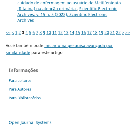
cuidado de enfermagem ao usuário de Metilfenidato
(Ritalina) na atenção primária
,
Scientific Electronic
Archives: v. 15 n. 5 (2022): Scientific Electronic
Archives
<<
<
1
2
3
4
5
6
7
8
9
10
11
12
13
14
15
16
17
18
19
20
21
22
>
>>
Você também pode
iniciar uma pesquisa avançada por
similaridade
para este artigo.
Informações
Para Leitores
Para Autores
Para Bibliotecários
Open Journal Systems