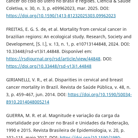
câncer do colo do útero no Brasil e regiões. Ciência & Saúde
Coletiva, v. 30, n. 3, p. e09962023, mar. 2025. DOI:
https://doi.org/10.1590/1413-81232025303.09962023
FREITAS, E. G. S. de, et al. Mortality from cervical cancer in
brazilian regions: An ecological study. Research, Society and
Development, [S. l.], v. 13, n. 1, p. e10713144848, 2024. DOI:
10.33448/rsd-v13i1.44848. Disponível em:
https://rsdjournal.org/rsd/article/view/44848
. DOI:
https://doi.org/10.33448/rsd-v13i1.44848
GIRIANELLI, V. R., et al. Disparities in cervical and breast
cancer mortality in Brazil. Revista de Saúde Pública, v. 48, n.
3, p. 459–467, jun. 2014. DOI:
https://doi.org/10.1590/S0034-
8910.2014048005214
GUERRA, M. R. et al. Magnitude e variação da carga da
mortalidade por câncer no Brasil e Unidades da Federação,
1990 e 2015. Revista Brasileira de Epidemiologia, v. 20, p.
102–115, maio 2017. DOI:
https://doi.org/10.1590/1980-