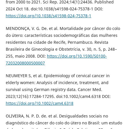
from 2000 to 2021. Sci Rep. 2024;14(1):24436. Published
2024 Oct 18. doi:10.1038/s41598-024-75378-1 DOI:
https://doi.org/10.1038/s41598-024-75378-1
MENDONÇA, V. G. De. et al. Mortalidade por câncer do colo
do útero: características sociodemográficas das mulheres
residentes na cidade de Recife, Pernambuco. Revista
Brasileira de Ginecologia e Obstetrícia, v. 30, n. 5, p. 248–
255, maio 2008. DOI:
https://doi.org/10.1590/S0100-
72032008000500007
NEUMEYER S, et al. Epidemiology of cervical cancer in
elderly women: Analysis of incidence, treatment, and
survival using German registry data. Cancer Med.
2023;12(16):17284-17295. doi:10.1002/cam4.6318 DOI:
https://doi.org/10.1002/cam4.6318
OLIVEIRA, N. P. D. de. et al. Desigualdades sociais no
diagnóstico do câncer do colo do útero no Brasil: um estudo