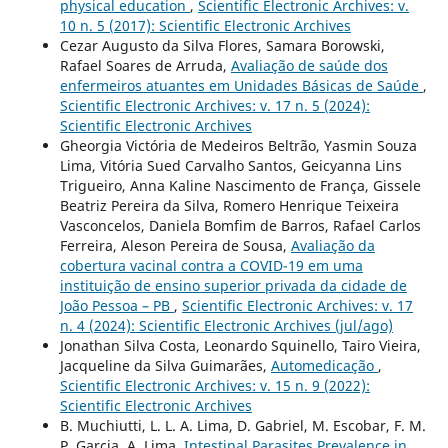
physical education
,
Scientific Electronic Archives: v.
10 n. 5 (2017): Scientific Electronic Archives
Cezar Augusto da Silva Flores, Samara Borowski,
Rafael Soares de Arruda,
Avaliação de saúde dos
enfermeiros atuantes em Unidades Básicas de Saúde
,
Scientific Electronic Archives: v. 17 n. 5 (2024):
Scientific Electronic Archives
Gheorgia Victória de Medeiros Beltrão, Yasmin Souza
Lima, Vitória Sued Carvalho Santos, Geicyanna Lins
Trigueiro, Anna Kaline Nascimento de França, Gissele
Beatriz Pereira da Silva, Romero Henrique Teixeira
Vasconcelos, Daniela Bomfim de Barros, Rafael Carlos
Ferreira, Aleson Pereira de Sousa,
Avaliação da
cobertura vacinal contra a COVID-19 em uma
instituição de ensino superior privada da cidade de
João Pessoa – PB
,
Scientific Electronic Archives: v. 17
n. 4 (2024): Scientific Electronic Archives (jul/ago)
Jonathan Silva Costa, Leonardo Squinello, Tairo Vieira,
Jacqueline da Silva Guimarães,
Automedicação
,
Scientific Electronic Archives: v. 15 n. 9 (2022):
Scientific Electronic Archives
B. Muchiutti, L. L. A. Lima, D. Gabriel, M. Escobar, F. M.
P. Garcia, A. Lima,
Intestinal Parasites Prevalence in