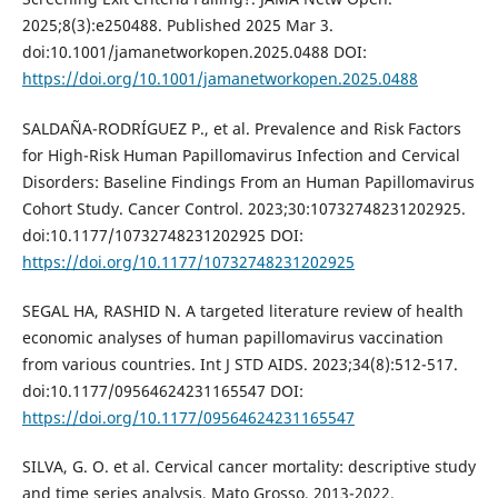
2025;8(3):e250488. Published 2025 Mar 3.
doi:10.1001/jamanetworkopen.2025.0488 DOI:
https://doi.org/10.1001/jamanetworkopen.2025.0488
SALDAÑA-RODRÍGUEZ P., et al. Prevalence and Risk Factors
for High-Risk Human Papillomavirus Infection and Cervical
Disorders: Baseline Findings From an Human Papillomavirus
Cohort Study. Cancer Control. 2023;30:10732748231202925.
doi:10.1177/10732748231202925 DOI:
https://doi.org/10.1177/10732748231202925
SEGAL HA, RASHID N. A targeted literature review of health
economic analyses of human papillomavirus vaccination
from various countries. Int J STD AIDS. 2023;34(8):512-517.
doi:10.1177/09564624231165547 DOI:
https://doi.org/10.1177/09564624231165547
SILVA, G. O. et al. Cervical cancer mortality: descriptive study
and time series analysis, Mato Grosso, 2013-2022.