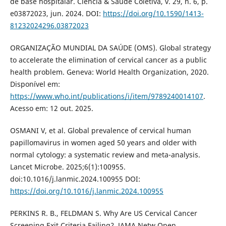
de base hospitalar. Ciência & Saúde Coletiva, v. 29, n. 6, p.
e03872023, jun. 2024. DOI:
https://doi.org/10.1590/1413-
81232024296.03872023
ORGANIZAÇÃO MUNDIAL DA SAÚDE (OMS). Global strategy
to accelerate the elimination of cervical cancer as a public
health problem. Geneva: World Health Organization, 2020.
Disponível em:
https://www.who.int/publications/i/item/9789240014107
.
Acesso em: 12 out. 2025.
OSMANI V, et al. Global prevalence of cervical human
papillomavirus in women aged 50 years and older with
normal cytology: a systematic review and meta-analysis.
Lancet Microbe. 2025;6(1):100955.
doi:10.1016/j.lanmic.2024.100955 DOI:
https://doi.org/10.1016/j.lanmic.2024.100955
PERKINS R. B., FELDMAN S. Why Are US Cervical Cancer
Screening Exit Criteria Failing?. JAMA Netw Open.