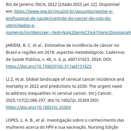
Rio de Janeiro: INCA; 2022 [citado 2025 jan 22]. Disponível
em:
https://www.gov.br/inca/pt-br/assuntos/gestor-e-
profissional-de-saude/controle-do-cancer-do-colo-do-
utero/dados-e-
numeros/incidencia#:~:text=Na%20an%C3%A1lise%20regi
JARDIM, B. C. et al.. Estimativa de incidência de câncer no
Brasil e regiões em 2018: aspectos metodológicos. Cadernos
de Saúde Pública, v. 40, n. 6, p. e00131623, 2024. DOI:
https://doi.org/10.1590/0102-311xpt131623
LI Z, et al. Global landscape of cervical cancer incidence and
mortality in 2022 and predictions to 2030: The urgent need
to address inequalities in cervical cancer. Int J Cancer.
2025;157(2):288-297. doi:10.1002/ijc.35369 DOI:
https://doi.org/10.1002/ijc.35369
LOPES, L. A. B., et al. investigação sobre o conhecimento das
mulheres acerca do HPV e sua vacinação. Nursing Edição