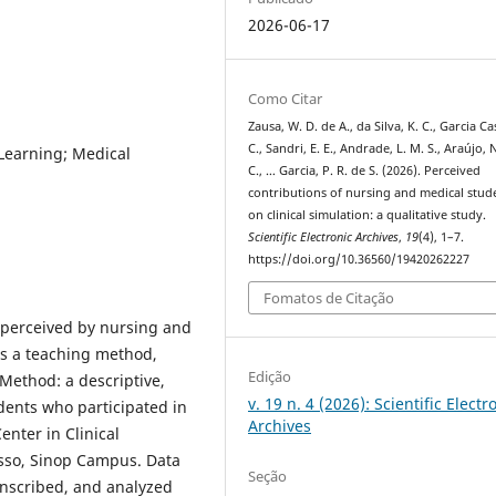
2026-06-17
Como Citar
Zausa, W. D. de A., da Silva, K. C., Garcia Ca
C., Sandri, E. E., Andrade, L. M. S., Araújo, N
 Learning; Medical
C., … Garcia, P. R. de S. (2026). Perceived
contributions of nursing and medical stud
on clinical simulation: a qualitative study.
Scientific Electronic Archives
,
19
(4), 1–7.
https://doi.org/10.36560/19420262227
Fomatos de Citação
 perceived by nursing and
as a teaching method,
Edição
Method: a descriptive,
v. 19 n. 4 (2026): Scientific Electr
dents who participated in
Archives
nter in Clinical
osso, Sinop Campus. Data
Seção
anscribed, and analyzed