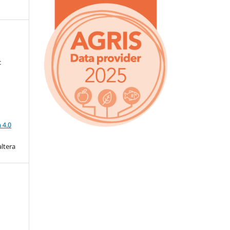
c
a
 4.0
altera