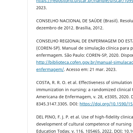
https://repositorio.ufscar.br/handle/ufscar/109
2023.
CONSELHO NACIONAL DE SAÚDE (Brasil). Resoluç
dezembro de 2012. Brasília, 2012.
CONSELHO REGIONAL DE ENFERMAGEM DO EST
(COREN-SP). Manual de simulação clínica para p
enfermagem. São Paulo: COREN-SP, 2020. Dispo
http://biblioteca.cofen.gov.br/manual-simulacao-
enfermagem/
. Acesso em: 21 mar. 2023.
COSTA, R. R. O. et al. Effectiveness of simulation
immunization in nursing: a randomized clinical tr
Americana de Enfermagem, v. 28, e3305, 2020. 
8345.3147.3305. DOI:
https://doi.org/10.1590/1
DEL PINO, F. J. P. et al. Use of high-fidelity clinic
development of cultural competence of nursing
Education Today, v. 116, 105465, 2022. DOI: 10.