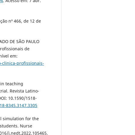
94
. Acesso em: 7 abr.
ão nº 466, de 12 de
ADO DE SÃO PAULO
rofissionais de
nível em:
clinica-profissionais-
 in teaching
ial. Revista Latino-
DOI: 10.1590/1518-
518-8345.3147.3305
al simulation for the
 students. Nurse
1016/j.nedt.2022.105465.