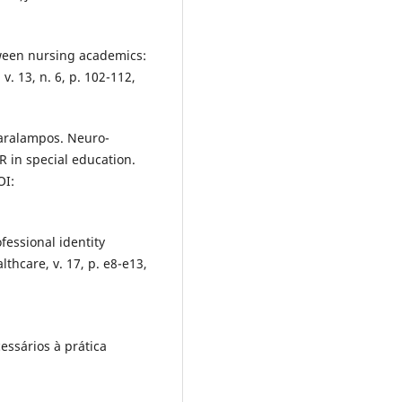
between nursing academics:
 v. 13, n. 6, p. 102-112,
haralampos. Neuro-
R in special education.
OI:
fessional identity
thcare, v. 17, p. e8-e13,
essários à prática