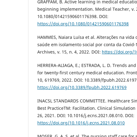
GRAFFAM, B. Active learning in medical education
beginning implementation. Medical Teacher, v. 2
10.1080/01421590601176398. DOI:
https://doi.org/10.1080/01421590601176398
HAMMES, Naiara Luísa et al. Alterações na vida
saúde em isolamento social por conta da Covid-19
Archives, v. 15, n. 4, 2022. DOI:
https://doi.org
HERRERA-ALIAGA, E.; ESTRADA, L. D. Trends and 
for twenty-first century medical education. Fronti
10, 619769, 2022. DOI: 10.3389/fpubh.2022.6197
https://doi.org/10.3389/fpubh.2022.619769
INACSL STANDARDS COMMITTEE. Healthcare Simu
Best PracticeTM: Facilitation. Clinical Simulation 
26, 2021. DOI: 10.1016/j.ecns.2021.08.010. DOI:
https://doi.org/10.1016/j.ecns.2021.08.010
MOSER, G. A. S. et al. The nursing staff care for 