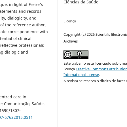
Ciências da Saúde
e, in light of Freire's
statements and records
ty, dialogicity, and
Licença
 of the reference author.
rate correspondence with
Copyright (c) 2026 Scientific Electroni
ential of clinical
Archives
reflective professionals
ng dialogic and
Este trabalho está licenciado sob um
licença
Creative Commons Attribution
International License
.
A revista se reserva o direito de fazer 
centred care in
ace: Comunicação, Saúde,
.1590/1807-
807-57622015.0511