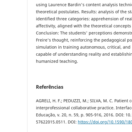
using Laurence Bardin's content analysis techniqu
theoretical postulates. Results: analysis of the 
identified three categories: apprehension of reali
affectivity, aligned with the theoretical concepts
Conclusion: The students' perceptions demonst
Freire's thought, reinforcing the pedagogical pot
simulation in training autonomous, critical, and 
capable of understanding reality and establishi
humanized teaching.
Referências
AGRELI, H. F.; PEDUZZI, M.; SILVA, M. C. Patient 
interprofessional collaborative practice. Interf
Educação, v. 20, n. 59, p. 905-916, 2016. DOI: 10
57622015.0511. DOI:
https://doi.org/10.1590/1