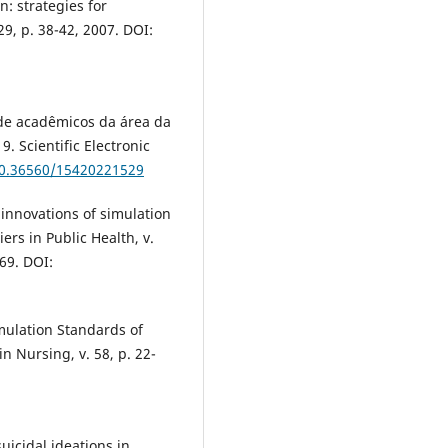
: strategies for
9, p. 38-42, 2007. DOI:
 de acadêmicos da área da
. Scientific Electronic
/10.36560/15420221529
innovations of simulation
ers in Public Health, v.
69. DOI:
lation Standards of
in Nursing, v. 58, p. 22-
suicidal ideations in