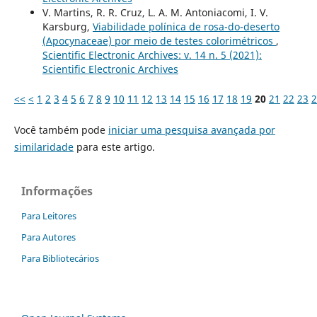
V. Martins, R. R. Cruz, L. A. M. Antoniacomi, I. V.
Karsburg,
Viabilidade polínica de rosa-do-deserto
(Apocynaceae) por meio de testes colorimétricos
,
Scientific Electronic Archives: v. 14 n. 5 (2021):
Scientific Electronic Archives
<<
<
1
2
3
4
5
6
7
8
9
10
11
12
13
14
15
16
17
18
19
20
21
22
23
2
Você também pode
iniciar uma pesquisa avançada por
similaridade
para este artigo.
Informações
Para Leitores
Para Autores
Para Bibliotecários