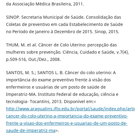
da Associação Médica Brasileira, 2011.
SINOP. Secretaria Municipal de Saúde. Consolidação das
Coletas de preventivo em cada Estabelecimento de Saúde
no Período de Janeiro á Dezembro de 2015. Sinop, 2015.
THUM, M. et al. Câncer de Colo Uterino: percepção das
mulheres sobre prevenção. Ciência, Cuidado e Saúde, v.7(4),
p.509-516, Out./Dez., 2008.
SANTOS, M. S.; SANTOS L. B. Câncer do colo uterino: A
importância do exame preventivo frente à visão dos
enfermeiros e usuárias de um posto de saúde de
Imperatriz-MA. Instituto Federal de educação, ciência e
tecnologia- Tocantins, 2013. Disponível em:<
http://www.araguatins.ifto.edu.br/portal/saude/index.php/arti
cancer-do-colo-uterino-a-importancia-do-exame-preventivo-
frente-a-visao-dos-enfermeiros-e-usuarias-de-um-posto-de-
saude-de-imperatriz-ma
>.