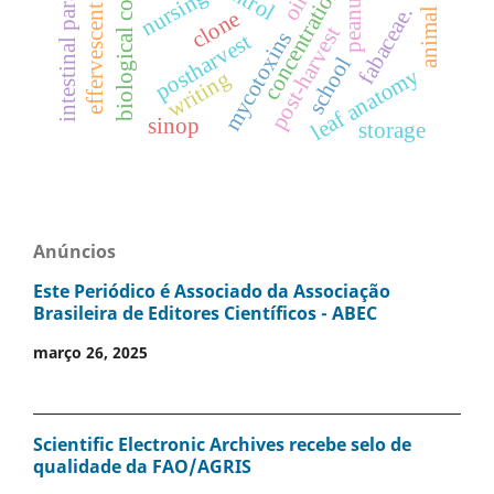
effervescent granules
intestinal parasites
biological control
concentrations
nursing
oil
peanut
fabaceae.
clone
post-harvest
mycotoxins
postharvest
school
leaf anatomy
writing
sinop
storage
Anúncios
Este Periódico é Associado da Associação
Brasileira de Editores Científicos - ABEC
março 26, 2025
Scientific Electronic Archives recebe selo de
qualidade da FAO/AGRIS