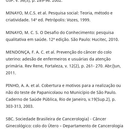
USP. v. 36(3), p. 289-96. 2002.
MINAYO, M.C.S. et al. Pesquisa social: Teoria, método e
criatividade. 14º ed. Petrópolis: Vozes, 1999.
MINAYO, M. C. S. O Desafio do Conhecimento: pesquisa
qualitativa em saúde. 12ª edição. São Paulo: Hucitec, 2010.
MENDONÇA, F. A. C. et al. Prevenção do câncer do colo
uterino: adesão de enfermeiros e usuárias da atenção
primária. Rev Rene, Fortaleza, v. 12(2), p. 261- 270. Abr/Jun,
2011.
PINHO, A. A. et al. Cobertura e motivos para a realização ou
não do teste de Papanicolaou no Município de São Paulo.
Caderno de Saúde Pública, Rio de Janeiro, v.19(Sup.2), p.
303-313, 2003.
SBC. Sociedade Brasileira de Cancerologia) - Câncer
Ginecológico: colo do Útero – Departamento de Cancerologia