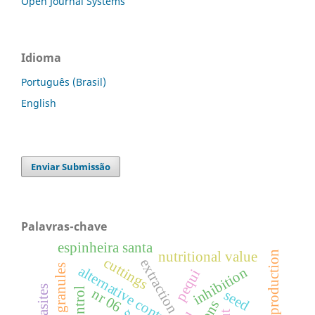
Open Journal Systems
Idioma
Português (Brasil)
English
Enviar Submissão
Palavras-chave
espinheira santa
nutritional value
animal production
cuttings
extraction
alternative control
inhibition
pequi
nr 06
seed