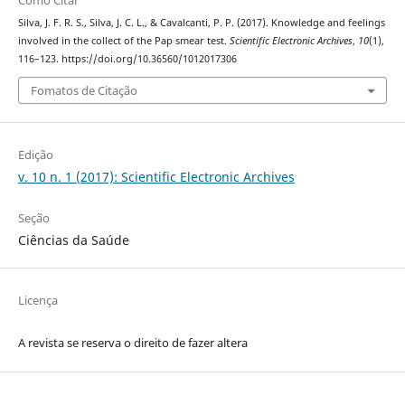
Silva, J. F. R. S., Silva, J. C. L., & Cavalcanti, P. P. (2017). Knowledge and feelings
involved in the collect of the Pap smear test.
Scientific Electronic Archives
,
10
(1),
116–123. https://doi.org/10.36560/1012017306
Fomatos de Citação
Edição
v. 10 n. 1 (2017): Scientific Electronic Archives
Seção
Ciências da Saúde
Licença
A revista se reserva o direito de fazer altera