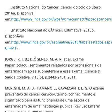
___.Instituto Nacional do Câncer. Câncer do colo do útero.
2016a. Disponível
em:
http://www2.inca.gov.br/wps/wcm/connect/tiposdecancer/
____.Instituto Nacional do CÃ¢ncer. Estimativa. 2016b.
DisponÃ­vel
em:
http://www.inca.gov.br/estimativa/2016/tabelaestados.asp
UF=MT
>.
JORGE, R. J. B.; DIÓGENES, M. A. R. et al. Exame
Papanicolaou: sentimentos relatados por profissionais de
enfermagem ao se submeterem a esse exame. Ciência &
Saúde Coletiva, v.16(5), p.2443-2451, 2011.
MERIGHI, M. A. B., HAMANO L., CAVALCANTE L. G. O exame
preventivo do câncer cérvico-uterino: conhecimento e
significado para as funcionárias de uma escola de
enfermagem de uma instituição pública. Rev Esc Enferm