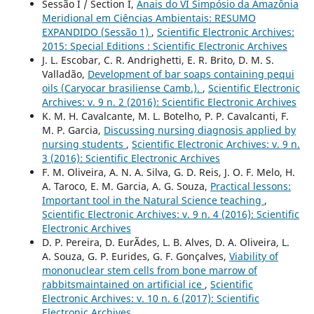
Sessão I / Section I,
Anais do VI Simpósio da Amazônia
Meridional em Ciências Ambientais: RESUMO
EXPANDIDO (Sessão 1)
,
Scientific Electronic Archives:
2015: Special Editions : Scientific Electronic Archives
J. L. Escobar, C. R. Andrighetti, E. R. Brito, D. M. S.
Valladão,
Development of bar soaps containing pequi
oils (Caryocar brasiliense Camb.).
,
Scientific Electronic
Archives: v. 9 n. 2 (2016): Scientific Electronic Archives
K. M. H. Cavalcante, M. L. Botelho, P. P. Cavalcanti, F.
M. P. Garcia,
Discussing nursing diagnosis applied by
nursing students
,
Scientific Electronic Archives: v. 9 n.
3 (2016): Scientific Electronic Archives
F. M. Oliveira, A. N. A. Silva, G. D. Reis, J. O. F. Melo, H.
A. Taroco, E. M. Garcia, A. G. Souza,
Practical lessons:
Important tool in the Natural Science teaching
,
Scientific Electronic Archives: v. 9 n. 4 (2016): Scientific
Electronic Archives
D. P. Pereira, D. EurÃ­des, L. B. Alves, D. A. Oliveira, L.
A. Souza, G. P. Eurides, G. F. Gonçalves,
Viability of
mononuclear stem cells from bone marrow of
rabbitsmaintained on artificial ice
,
Scientific
Electronic Archives: v. 10 n. 6 (2017): Scientific
Electronic Archives