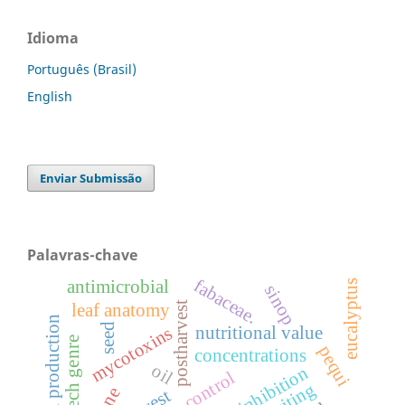
Idioma
Português (Brasil)
English
Enviar Submissão
Palavras-chave
fabaceae.
antimicrobial
eucalyptus
sinop
postharvest
leaf anatomy
animal production
seed
nutritional value
mycotoxins
speech genre
pequi
concentrations
oil
inhibition
writing