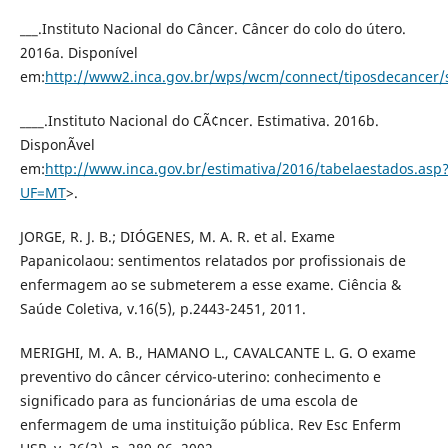
___.Instituto Nacional do Câncer. Câncer do colo do útero.
2016a. Disponível
em:
http://www2.inca.gov.br/wps/wcm/connect/tiposdecancer/
____.Instituto Nacional do CÃ¢ncer. Estimativa. 2016b.
DisponÃ­vel
em:
http://www.inca.gov.br/estimativa/2016/tabelaestados.asp
UF=MT
>.
JORGE, R. J. B.; DIÓGENES, M. A. R. et al. Exame
Papanicolaou: sentimentos relatados por profissionais de
enfermagem ao se submeterem a esse exame. Ciência &
Saúde Coletiva, v.16(5), p.2443-2451, 2011.
MERIGHI, M. A. B., HAMANO L., CAVALCANTE L. G. O exame
preventivo do câncer cérvico-uterino: conhecimento e
significado para as funcionárias de uma escola de
enfermagem de uma instituição pública. Rev Esc Enferm