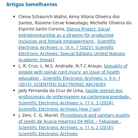
Artigos Semelhantes
Cleiva Schaurich Mativi, Anny Vitoria Oliveira dos
Santos, Rosiene Cerae Kowudago, Michelle Oliveira do
Espirito Santo Corsino,
Donna Project: Social
entrepreneurship as a strategy for productive
inclusion and female empowerment
,
Scientific
Electronic Archives: v. 18 n. 7 (2025): Scientific
Electronic Archives: Special Editions United Nations
Academic Impact
L. R. Cruz, L. M.S. Andrade, N.T.C Araujo,
Sexuality of
people with spinal cord injury: an issue of health
education
,
Scientific Electronic Archives: v. 9 n. 1
(2016): SCIENTIFIC ELECTRONIC ARCHIVES
Jady Fernanda da Cruz de Lima,
Saúde mental dos
profissionais de enfermagem na contemporaneidade
,
Scientific Electronic Archives: v. 17 n. 3 (2024):
Scientific Electronic Archives (mai / jun)
J. Zeni, C. G. Maciel,
Physiological and sanitary quality
of seeds de Acacia mearnsii De Wild. – Fabaceae
,
Scientific Electronic Archives: v. 11 n. 2 (2018):
Scientific Electronic Archives