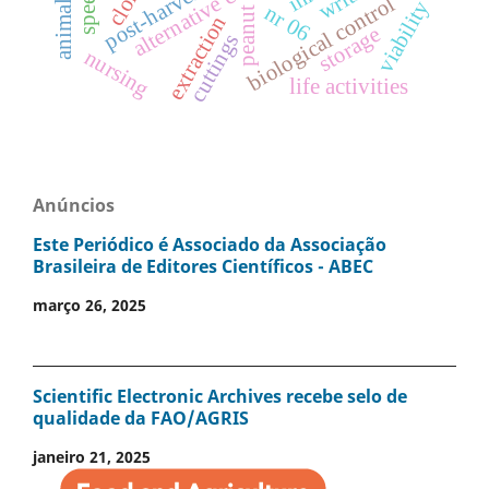
alternative control
clone
post-harvest
biological control
viability
nr 06
peanut
extraction
storage
cuttings
nursing
life activities
Anúncios
Este Periódico é Associado da Associação
Brasileira de Editores Científicos - ABEC
março 26, 2025
Scientific Electronic Archives recebe selo de
qualidade da FAO/AGRIS
janeiro 21, 2025