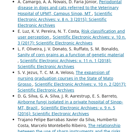
A. Camargo, A. A. Novais, D. Faria Júnior,
Periodontal
disease in dogs and cats referred to the Veterinary
Hospital of UFMT, Campus Sinop, MT
,
Scientific
Electronic Archives: v. 8 n. 3 (2015): Scientific
Electronic Archives
E. Luz, K. V. Pereira, N. T. Costa,
Risk classification and
user perception
,
Scientific Electronic Archives: v. 10 n.
3 (2017): Scientific Electronic Archives
L. F. Oliveira, J. V. Donato, S. Ruffato, S. M. Bonaldo,
Sanity of corn grains as a function of genetic material
,
Scientific Electronic Archives: v. 11 n. 1 (2018):
Scientific Electronic Archives
S. V. Jezus, T. C. M. A. Veloso,
The expansion of
nursing graduation courses in the State of Mato
Grosso
,
Scientific Electronic Archives: v. 10 n. 2 (2017):
Scientific Electronic Archives
D. G. Silva, G. A. Silva, J. R. Aarestrup, E. S. Barreto,
Airborne fungi isolated in a private hospital of Sinop-
MT, Brazil
,
Scientific Electronic Archives: v. 9 n. 5
(2016): Scientific Electronic Archives
Trajano Felipe Barrabas Xavier da Silva, Humberto
Costa, Marcelo Montebello Ribeiro,
The relationship
between the use of sharp instruments and the risks