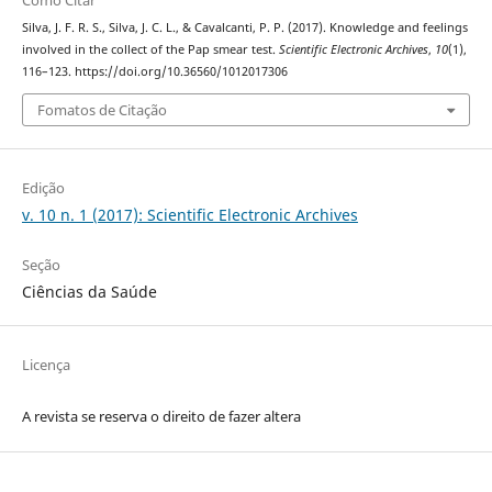
Silva, J. F. R. S., Silva, J. C. L., & Cavalcanti, P. P. (2017). Knowledge and feelings
involved in the collect of the Pap smear test.
Scientific Electronic Archives
,
10
(1),
116–123. https://doi.org/10.36560/1012017306
Fomatos de Citação
Edição
v. 10 n. 1 (2017): Scientific Electronic Archives
Seção
Ciências da Saúde
Licença
A revista se reserva o direito de fazer altera