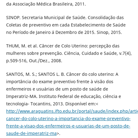
da Associação Médica Brasileira, 2011.
SINOP. Secretaria Municipal de Saúde. Consolidação das
Coletas de preventivo em cada Estabelecimento de Saúde
no Período de Janeiro á Dezembro de 2015. Sinop, 2015.
THUM, M. et al. Câncer de Colo Uterino: percepção das
mulheres sobre prevenção. Ciência, Cuidado e Saúde, v.7(4),
p.509-516, Out./Dez., 2008.
SANTOS, M. S.; SANTOS L. B. Câncer do colo uterino: A
importância do exame preventivo frente à visão dos
enfermeiros e usuárias de um posto de saúde de
Imperatriz-MA. Instituto Federal de educação, ciência e
tecnologia- Tocantins, 2013. Disponível em:<
http://www.araguatins.ifto.edu.br/portal/saude/index.php/arti
cancer-do-colo-uterino-a-importancia-do-exame-preventivo-
frente-a-visao-dos-enfermeiros-e-usuarias-de-um-posto-de-
saude-de-imperatriz-ma
>.