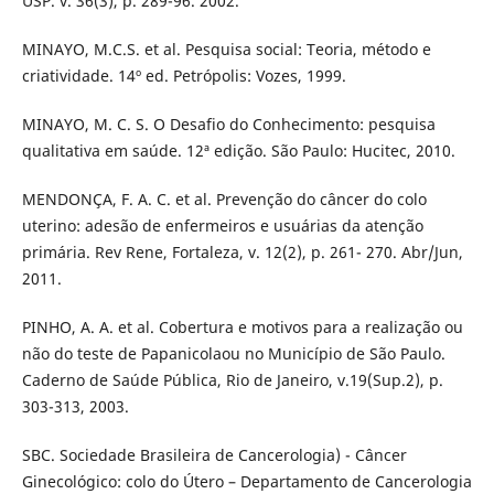
USP. v. 36(3), p. 289-96. 2002.
MINAYO, M.C.S. et al. Pesquisa social: Teoria, método e
criatividade. 14º ed. Petrópolis: Vozes, 1999.
MINAYO, M. C. S. O Desafio do Conhecimento: pesquisa
qualitativa em saúde. 12ª edição. São Paulo: Hucitec, 2010.
MENDONÇA, F. A. C. et al. Prevenção do câncer do colo
uterino: adesão de enfermeiros e usuárias da atenção
primária. Rev Rene, Fortaleza, v. 12(2), p. 261- 270. Abr/Jun,
2011.
PINHO, A. A. et al. Cobertura e motivos para a realização ou
não do teste de Papanicolaou no Município de São Paulo.
Caderno de Saúde Pública, Rio de Janeiro, v.19(Sup.2), p.
303-313, 2003.
SBC. Sociedade Brasileira de Cancerologia) - Câncer
Ginecológico: colo do Útero – Departamento de Cancerologia