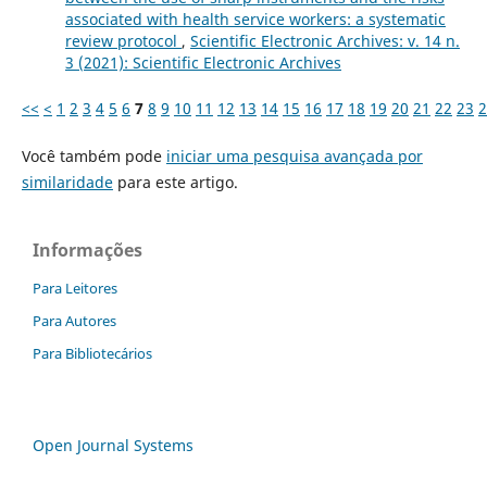
associated with health service workers: a systematic
review protocol
,
Scientific Electronic Archives: v. 14 n.
3 (2021): Scientific Electronic Archives
<<
<
1
2
3
4
5
6
7
8
9
10
11
12
13
14
15
16
17
18
19
20
21
22
23
2
Você também pode
iniciar uma pesquisa avançada por
similaridade
para este artigo.
Informações
Para Leitores
Para Autores
Para Bibliotecários
Open Journal Systems