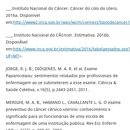
___.Instituto Nacional do Câncer. Câncer do colo do útero.
2016a. Disponível
em:
http://www2.inca.gov.br/wps/wcm/connect/tiposdecancer/
____.Instituto Nacional do CÃ¢ncer. Estimativa. 2016b.
DisponÃ­vel
em:
http://www.inca.gov.br/estimativa/2016/tabelaestados.asp
UF=MT
>.
JORGE, R. J. B.; DIÓGENES, M. A. R. et al. Exame
Papanicolaou: sentimentos relatados por profissionais de
enfermagem ao se submeterem a esse exame. Ciência &
Saúde Coletiva, v.16(5), p.2443-2451, 2011.
MERIGHI, M. A. B., HAMANO L., CAVALCANTE L. G. O exame
preventivo do câncer cérvico-uterino: conhecimento e
significado para as funcionárias de uma escola de
enfermagem de uma instituição pública. Rev Esc Enferm