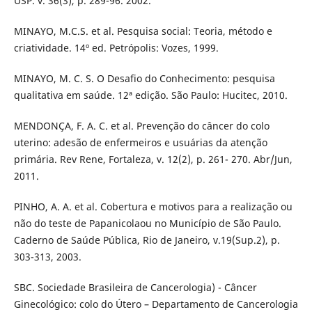
USP. v. 36(3), p. 289-96. 2002.
MINAYO, M.C.S. et al. Pesquisa social: Teoria, método e
criatividade. 14º ed. Petrópolis: Vozes, 1999.
MINAYO, M. C. S. O Desafio do Conhecimento: pesquisa
qualitativa em saúde. 12ª edição. São Paulo: Hucitec, 2010.
MENDONÇA, F. A. C. et al. Prevenção do câncer do colo
uterino: adesão de enfermeiros e usuárias da atenção
primária. Rev Rene, Fortaleza, v. 12(2), p. 261- 270. Abr/Jun,
2011.
PINHO, A. A. et al. Cobertura e motivos para a realização ou
não do teste de Papanicolaou no Município de São Paulo.
Caderno de Saúde Pública, Rio de Janeiro, v.19(Sup.2), p.
303-313, 2003.
SBC. Sociedade Brasileira de Cancerologia) - Câncer
Ginecológico: colo do Útero – Departamento de Cancerologia