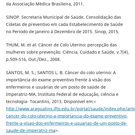
da Associação Médica Brasileira, 2011.
SINOP. Secretaria Municipal de Saúde. Consolidação das
Coletas de preventivo em cada Estabelecimento de Saúde
no Período de Janeiro á Dezembro de 2015. Sinop, 2015.
THUM, M. et al. Câncer de Colo Uterino: percepção das
mulheres sobre prevenção. Ciência, Cuidado e Saúde, v.7(4),
p.509-516, Out./Dez., 2008.
SANTOS, M. S.; SANTOS L. B. Câncer do colo uterino: A
importância do exame preventivo frente à visão dos
enfermeiros e usuárias de um posto de saúde de
Imperatriz-MA. Instituto Federal de educação, ciência e
tecnologia- Tocantins, 2013. Disponível em:<
http://www.araguatins.ifto.edu.br/portal/saude/index.php/arti
cancer-do-colo-uterino-a-importancia-do-exame-preventivo-
frente-a-visao-dos-enfermeiros-e-usuarias-de-um-posto-de-
saude-de-imperatriz-ma
>.