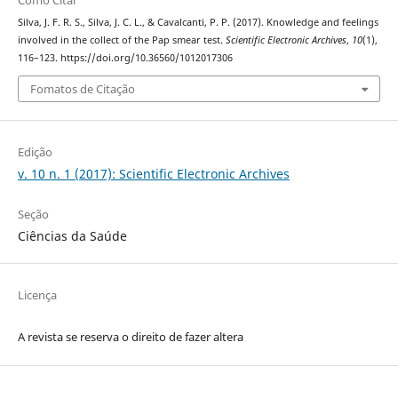
Silva, J. F. R. S., Silva, J. C. L., & Cavalcanti, P. P. (2017). Knowledge and feelings
involved in the collect of the Pap smear test.
Scientific Electronic Archives
,
10
(1),
116–123. https://doi.org/10.36560/1012017306
Fomatos de Citação
Edição
v. 10 n. 1 (2017): Scientific Electronic Archives
Seção
Ciências da Saúde
Licença
A revista se reserva o direito de fazer altera