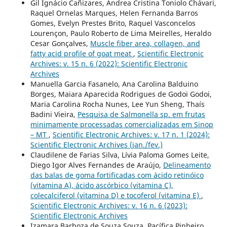
Gil Ignácio Cañizares, Andrea Cristina Toniolo Chávari,
Raquel Ornelas Marques, Helen Fernanda Barros
Gomes, Evelyn Prestes Brito, Raquel Vasconcelos
Lourençon, Paulo Roberto de Lima Meirelles, Heraldo
Cesar Gonçalves,
Muscle fiber area, collagen, and
fatty acid profile of goat meat
,
Scientific Electronic
Archives: v. 15 n. 6 (2022): Scientific Electronic
Archives
Manuella Garcia Fasanelo, Ana Carolina Balduino
Borges, Maiara Aparecida Rodrigues de Godoi Godoi,
Maria Carolina Rocha Nunes, Lee Yun Sheng, Thaís
Badini Vieira,
Pesquisa de Salmonella sp. em frutas
minimamente processadas comercializadas em Sinop
– MT
,
Scientific Electronic Archives: v. 17 n. 1 (2024):
Scientific Electronic Archives (jan./fev.)
Claudilene de Farias Silva, Lívia Paloma Gomes Leite,
Diego Igor Alves Fernandes de Araújo,
Delineamento
das balas de goma fortificadas com ácido retinóico
(vitamina A), ácido ascórbico (vitamina C),
colecalciferol (vitamina D) e tocoferol (vitamina E)
,
Scientific Electronic Archives: v. 16 n. 6 (2023):
Scientific Electronic Archives
Izamara Barboza de Souza Souza, Pacífica Pinheiro