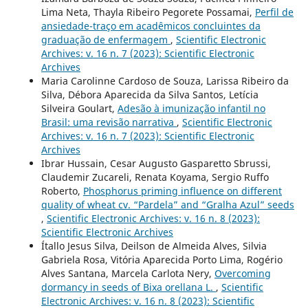
Lima Neta, Thayla Ribeiro Pegorete Possamai,
Perfil de
ansiedade-traço em acadêmicos concluintes da
graduação de enfermagem
,
Scientific Electronic
Archives: v. 16 n. 7 (2023): Scientific Electronic
Archives
Maria Carolinne Cardoso de Souza, Larissa Ribeiro da
Silva, Débora Aparecida da Silva Santos, Letícia
Silveira Goulart,
Adesão à imunização infantil no
Brasil: uma revisão narrativa
,
Scientific Electronic
Archives: v. 16 n. 7 (2023): Scientific Electronic
Archives
Ibrar Hussain, Cesar Augusto Gasparetto Sbrussi,
Claudemir Zucareli, Renata Koyama, Sergio Ruffo
Roberto,
Phosphorus priming influence on different
quality of wheat cv. “Pardela” and “Gralha Azul” seeds
,
Scientific Electronic Archives: v. 16 n. 8 (2023):
Scientific Electronic Archives
Ítallo Jesus Silva, Deilson de Almeida Alves, Silvia
Gabriela Rosa, Vitória Aparecida Porto Lima, Rogério
Alves Santana, Marcela Carlota Nery,
Overcoming
dormancy in seeds of Bixa orellana L.
,
Scientific
Electronic Archives: v. 16 n. 8 (2023): Scientific