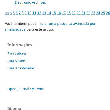
Electronic Archives
<<
<
5
6
7
8
9
10
11
12
13
14
15
16
17
18
19
20
21
22
23
24
25
26
Você também pode
iniciar uma pesquisa avançada por
similaridade
para este artigo.
Informações
Para Leitores
Para Autores
Para Bibliotecários
Open Journal Systems
Idioma