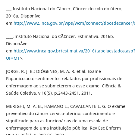
___.Instituto Nacional do Câncer. Câncer do colo do útero.
2016a. Disponível
em:
http://www2.inca.gov.br/wps/wcm/connect/tiposdecancer/
____.Instituto Nacional do CÃ¢ncer. Estimativa. 2016b.
DisponÃ­vel
em:
http://www.inca.gov.br/estimativa/2016/tabelaestados.asp
UF=MT
>.
JORGE, R. J. B.; DIÓGENES, M. A. R. et al. Exame
Papanicolaou: sentimentos relatados por profissionais de
enfermagem ao se submeterem a esse exame. Ciência &
Saúde Coletiva, v.16(5), p.2443-2451, 2011.
MERIGHI, M. A. B., HAMANO L., CAVALCANTE L. G. O exame
preventivo do câncer cérvico-uterino: conhecimento e
significado para as funcionárias de uma escola de
enfermagem de uma instituição pública. Rev Esc Enferm