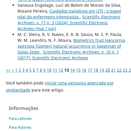
Vanessa Engelage, Luci de Belem de Morais da Silva,
Rosane Pereira,
Cuidados paliativos em UTI : o papel
vital do enfermeiro intensivista
,
Scientific Electronic
Archives: v. 17 n. 3 (2024): Scientific Electronic
Archives (mai / jun)
M. C. Vieira, R. V. Naves, E. R. B. Souza, M. S. P. Paula,
W. M. Leandro, N. F. Moura,
Biometrics fruit Hancornia
speciosa (Gomes) natural occurrence in Savannah of
Goias State
,
Scientific Electronic Archives: v. 10 n. 1
(2017): Scientific Electronic Archives
<<
<
1
2
3
4
5
6
7
8
9
10
11
12
13
14
15
16
17
18
19
20
21
22
23
2
Você também pode
iniciar uma pesquisa avançada por
similaridade
para este artigo.
Informações
Para Leitores
Para Autores