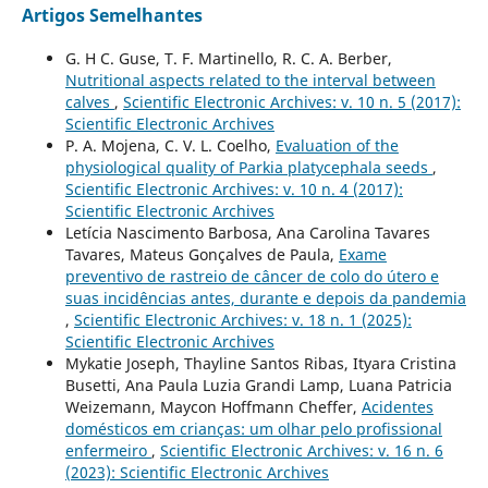
Artigos Semelhantes
G. H C. Guse, T. F. Martinello, R. C. A. Berber,
Nutritional aspects related to the interval between
calves
,
Scientific Electronic Archives: v. 10 n. 5 (2017):
Scientific Electronic Archives
P. A. Mojena, C. V. L. Coelho,
Evaluation of the
physiological quality of Parkia platycephala seeds
,
Scientific Electronic Archives: v. 10 n. 4 (2017):
Scientific Electronic Archives
Letícia Nascimento Barbosa, Ana Carolina Tavares
Tavares, Mateus Gonçalves de Paula,
Exame
preventivo de rastreio de câncer de colo do útero e
suas incidências antes, durante e depois da pandemia
,
Scientific Electronic Archives: v. 18 n. 1 (2025):
Scientific Electronic Archives
Mykatie Joseph, Thayline Santos Ribas, Ityara Cristina
Busetti, Ana Paula Luzia Grandi Lamp, Luana Patricia
Weizemann, Maycon Hoffmann Cheffer,
Acidentes
domésticos em crianças: um olhar pelo profissional
enfermeiro
,
Scientific Electronic Archives: v. 16 n. 6
(2023): Scientific Electronic Archives