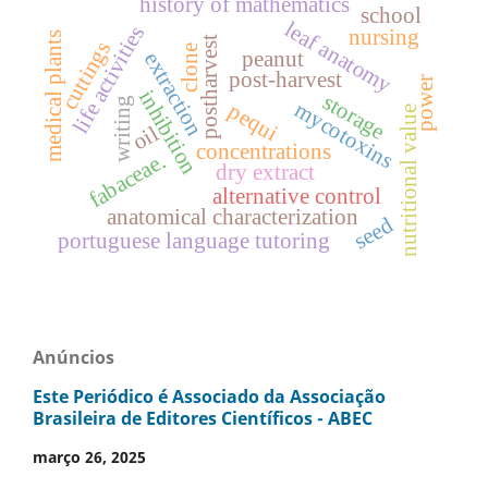
history of mathematics
school
leaf anatomy
life activities
nursing
medical plants
postharvest
cuttings
clone
peanut
extraction
post-harvest
power
inhibition
storage
writing
mycotoxins
pequi
nutritional value
oil
concentrations
fabaceae.
dry extract
alternative control
anatomical characterization
seed
portuguese language tutoring
Anúncios
Este Periódico é Associado da Associação
Brasileira de Editores Científicos - ABEC
março 26, 2025