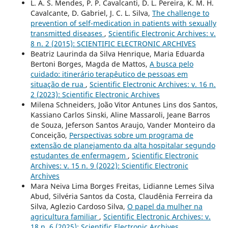
L. A. S. Mendes, P. P. Cavalcanti, D. L. Pereira, K. M. H.
Cavalcante, D. Gabriel, J. C. L. Silva,
The challenge to
prevention of self-medication in patients with sexually
transmitted diseases
,
Scientific Electronic Archives: v.
8 n. 2 (2015): SCIENTIFIC ELECTRONIC ARCHIVES
Beatriz Laurinda da Silva Henrique, Maria Eduarda
Bertoni Borges, Magda de Mattos,
A busca pelo
cuidado: itinerário terapêutico de pessoas em
situação de rua
,
Scientific Electronic Archives: v. 16 n.
2 (2023): Scientific Electronic Archives
Milena Schneiders, João Vitor Antunes Lins dos Santos,
Kassiano Carlos Sinski, Aline Massaroli, Jeane Barros
de Souza, Jeferson Santos Araujo, Vander Monteiro da
Conceição,
Perspectivas sobre um programa de
extensão de planejamento da alta hospitalar segundo
estudantes de enfermagem
,
Scientific Electronic
Archives: v. 15 n. 9 (2022): Scientific Electronic
Archives
Mara Neiva Lima Borges Freitas, Lidianne Lemes Silva
Abud, Silvéria Santos da Costa, Claudênia Ferreira da
Silva, Aglezio Cardoso Silva,
O papel da mulher na
agricultura familiar
,
Scientific Electronic Archives: v.
18 n. 6 (2025): Scientific Electronic Archives