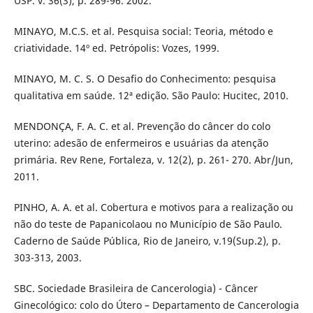
USP. v. 36(3), p. 289-96. 2002.
MINAYO, M.C.S. et al. Pesquisa social: Teoria, método e
criatividade. 14º ed. Petrópolis: Vozes, 1999.
MINAYO, M. C. S. O Desafio do Conhecimento: pesquisa
qualitativa em saúde. 12ª edição. São Paulo: Hucitec, 2010.
MENDONÇA, F. A. C. et al. Prevenção do câncer do colo
uterino: adesão de enfermeiros e usuárias da atenção
primária. Rev Rene, Fortaleza, v. 12(2), p. 261- 270. Abr/Jun,
2011.
PINHO, A. A. et al. Cobertura e motivos para a realização ou
não do teste de Papanicolaou no Município de São Paulo.
Caderno de Saúde Pública, Rio de Janeiro, v.19(Sup.2), p.
303-313, 2003.
SBC. Sociedade Brasileira de Cancerologia) - Câncer
Ginecológico: colo do Útero – Departamento de Cancerologia