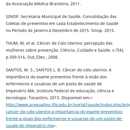
da Associação Médica Brasileira, 2011.
SINOP. Secretaria Municipal de Saúde. Consolidação das
Coletas de preventivo em cada Estabelecimento de Saúde
no Período de Janeiro á Dezembro de 2015. Sinop, 2015.
THUM, M. et al. Câncer de Colo Uterino: percepção das
mulheres sobre prevenção. Ciência, Cuidado e Saúde, v.7(4),
p.509-516, Out./Dez., 2008.
SANTOS, M. S.; SANTOS L. B. Câncer do colo uterino: A
importância do exame preventivo frente à visão dos
enfermeiros e usuárias de um posto de saúde de
Imperatriz-MA. Instituto Federal de educação, ciência e
tecnologia- Tocantins, 2013. Disponível em:<
http://www.araguatins.ifto.edu.br/portal/saude/index.php/arti
cancer-do-colo-uterino-a-importancia-do-exame-preventivo-
frente-a-visao-dos-enfermeiros-e-usuarias-de-um-posto-de-
saude-de-imperatriz-ma
>.