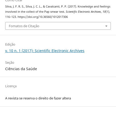
Silva, J. F. R. S., Silva, J. C. L., & Cavalcanti, P. P. (2017). Knowledge and feelings
involved in the collect of the Pap smear test.
Scientific Electronic Archives
,
10
(1),
116–123. https://doi.org/10.36560/1012017306
Fomatos de Citação
Edição
v. 10 n. 1 (2017): Scientific Electronic Archives
Seção
Ciências da Saúde
Licença
A revista se reserva o direito de fazer altera